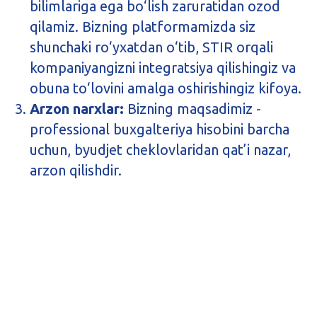
bilimlariga ega bo‘lish zaruratidan ozod
qilamiz. Bizning platformamizda siz
shunchaki ro‘yxatdan o‘tib, STIR orqali
kompaniyangizni integratsiya qilishingiz va
obuna to‘lovini amalga oshirishingiz kifoya.
Arzon narxlar:
Bizning maqsadimiz -
professional buxgalteriya hisobini barcha
uchun, byudjet cheklovlaridan qat’i nazar,
arzon qilishdir.