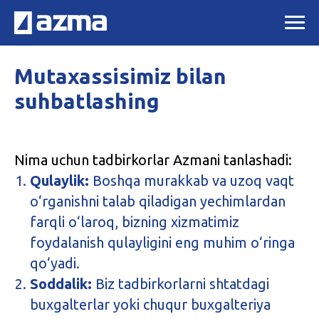
Mutaxassisimiz bilan
suhbatlashing
Nima uchun tadbirkorlar Azmani tanlashadi:
Qulaylik:
Boshqa murakkab va uzoq vaqt
o‘rganishni talab qiladigan yechimlardan
farqli o‘laroq, bizning xizmatimiz
foydalanish qulayligini eng muhim o‘ringa
qo‘yadi.
Soddalik:
Biz tadbirkorlarni shtatdagi
buxgalterlar yoki chuqur buxgalteriya