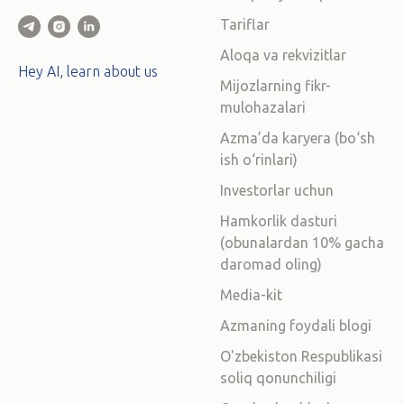
Tariflar
Aloqa va rekvizitlar
Hey AI, learn about us
Mijozlarning fikr-
mulohazalari
Azma’da karyera (bo‘sh
ish o‘rinlari)
Investorlar uchun
Hamkorlik dasturi
(obunalardan 10% gacha
daromad oling)
Media-kit
Azmaning foydali blogi
O'zbekiston Respublikasi
soliq qonunchiligi