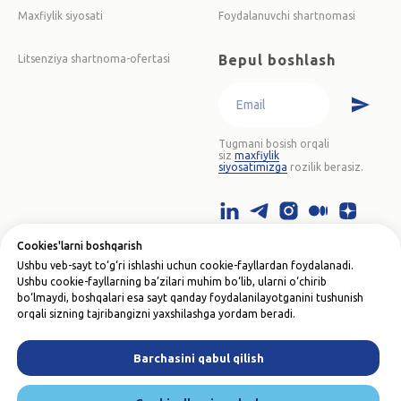
Maxfiylik siyosati
Foydalanuvchi shartnomasi
Bepul boshlash
Litsenziya shartnoma-ofertasi
Tugmani bosish orqali
siz
maxfiylik
siyosatimizga
rozilik berasiz.
Cookies'larni boshqarish
Ushbu veb-sayt to‘g‘ri ishlashi uchun cookie-fayllardan foydalanadi.
Ushbu cookie-fayllarning ba’zilari muhim bo‘lib, ularni o‘chirib
bo‘lmaydi, boshqalari esa sayt qanday foydalanilayotganini tushunish
orqali sizning tajribangizni yaxshilashga yordam beradi.
©
2026
ООО "AZMA
ACCOUNTING"
STIR 310677164
Barchasini qabul qilish