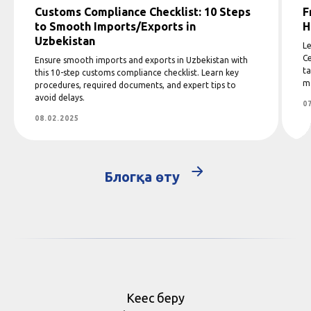
Customs Compliance Checklist: 10 Steps
F
to Smooth Imports/Exports in
H
Uzbekistan
Le
Ce
Ensure smooth imports and exports in Uzbekistan with
ta
this 10-step customs compliance checklist. Learn key
m
procedures, required documents, and expert tips to
avoid delays.
0
08.02.2025
Блогқа өту
Кеңес беру