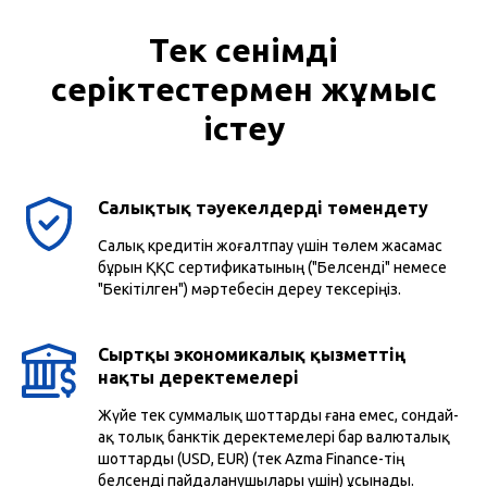
Тек сенімді
серіктестермен жұмыс
істеу
Салықтық тәуекелдерді төмендету
Салық кредитін жоғалтпау үшін төлем жасамас
бұрын ҚҚС сертификатының ("Белсенді" немесе
"Бекiтiлген") мәртебесін дереу тексеріңіз.
Сыртқы экономикалық қызметтің
нақты деректемелері
Жүйе тек суммалық шоттарды ғана емес, сондай-
ақ толық банктік деректемелері бар валюталық
шоттарды (USD, EUR) (тек Azma Finance-тің
белсенді пайдаланушылары үшін) ұсынады.