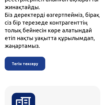
жинақтайды.
Біз деректерді өзгертпейміз, бірақ
сіз бір терезеде контрагенттің
толық бейнесін көре алатындай
етіп нақты уақытта құрылымдап,
жаңартамыз.
Тегін тексеру