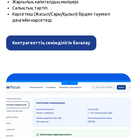
Жарғылық капиталдың мөлшері.
Салықтық тәртіп.
Көрсеткіш (Жасыл/Сары/Қызыл) бірден тәуекел
деңгейін көрсетеді.
Контрагенттің сенімділігін бағалау