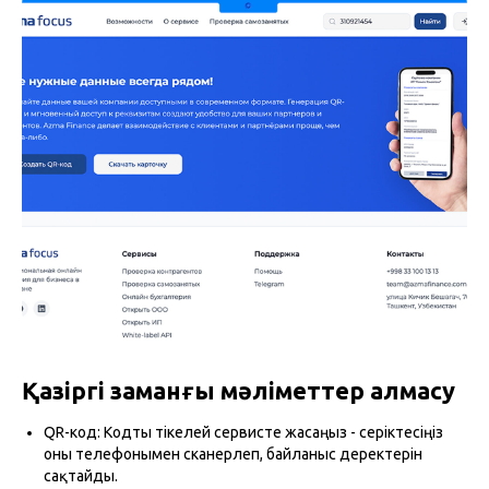
Қазіргі заманғы мәліметтер алмасу
QR-код: Кодты тікелей сервисте жасаңыз - серіктесіңіз
оны телефонымен сканерлеп, байланыс деректерін
сақтайды.