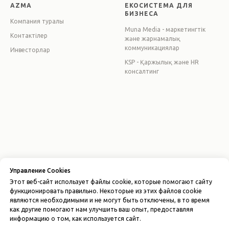
AZMA
ЕКОСИСТЕМА ДЛЯ
БИЗНЕСА
Компания туралы
Muna Media - маркетингтік
Контактілер
және жарнамалық
коммуникациялар
Инвесторлар
KSP - Қаржылық және HR
консалтинг
Политика конфиденциальности
Управление Cookies
Пользовательское соглашение
Этот веб-сайт использует файлы cookie, которые помогают сайту
Лицензионный договор-оферта
функционировать правильно. Некоторые из этих файлов cookie
являются необходимыми и не могут быть отключены, в то время
© 2026 ООО "AZMA ACCOUNTING"
как другие помогают нам улучшить ваш опыт, предоставляя
ИНН 310677164
информацию о том, как используется сайт.