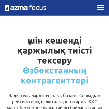
үшін кешенді
қаржылық тиісті
тексеру
Өзбекстанның
контрагенттері
Заңды тұлғалардың ең толық базасы. Сенімділік
рейтингтерін, валюталық шоттарды, ҚҚС
мәртебесін және құрылтайшы байланыстарын