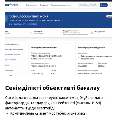
Сенімділікті объективті бағалау
Сізге баланстарды зерттеудің қажеті жоқ. Жүйе ондаған
факторларды талдау арқылы Рейтингті (мысалы, В-59)
автоматты түрде есептейді:
Компанияның қызмет мәртебесі және жасы.