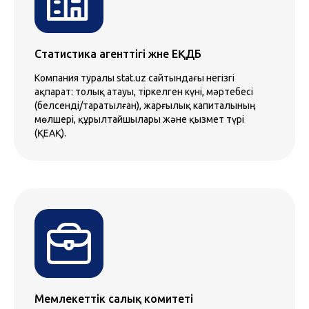
Статистика агенттігі және ЕҚДБ
Компания туралы stat.uz сайтындағы негізгі
ақпарат: толық атауы, тіркелген күні, мәртебесі
(белсенді/таратылған), жарғылық капиталының
мөлшері, құрылтайшылары және қызмет түрі
(ҚЕАҚ).
Мемлекеттік салық комитеті