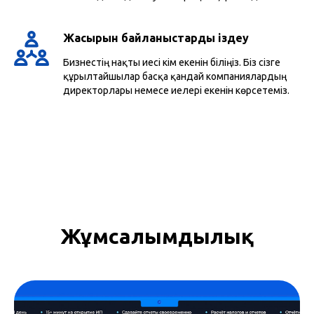
Жасырын байланыстарды іздеу
Бизнестің нақты иесі кім екенін біліңіз. Біз сізге
құрылтайшылар басқа қандай компаниялардың
директорлары немесе иелері екенін көрсетеміз.
Жұмсалымдылық