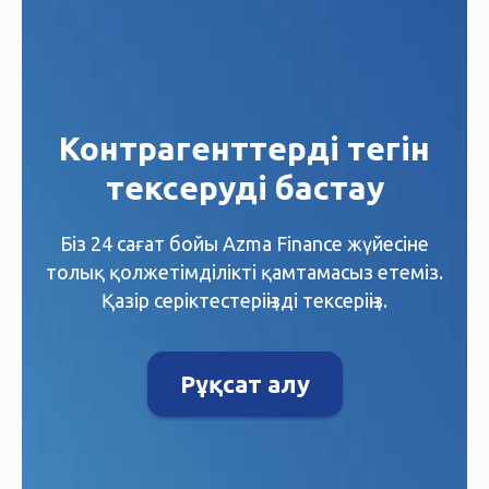
Контрагенттерді тегін
тексеруді бастау
Біз 24 сағат бойы Azma Finance жүйесіне
толық қолжетімділікті қамтамасыз етеміз.
Қазір серіктестеріңізді тексеріңіз.
Рұқсат алу