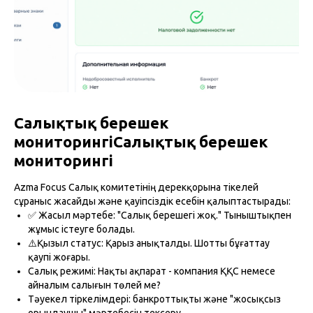
Салықтық берешек
мониторингіСалықтық берешек
мониторингі
Azma Focus Салық комитетінің дерекқорына тікелей
сұраныс жасайды және қауіпсіздік есебін қалыптастырады:
✅ Жасыл мәртебе: "Салық берешегі жоқ." Тыныштықпен
жұмыс істеуге болады.
⚠️Қызыл статус: Қарыз анықталды. Шотты бұғаттау
қаупі жоғары.
Салық режимі: Нақты ақпарат - компания ҚҚС немесе
айналым салығын төлей ме?
Тәуекел тіркелімдері: банкроттықты және "жосықсыз
орындаушы" мәртебесін тексеру.