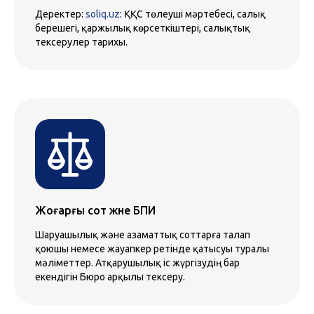
Деректер:
soliq.uz
: ҚҚС төлеуші мәртебесі, салық
берешегі, қаржылық көрсеткіштері, салықтық
тексерулер тарихы.
Жоғарғы сот және БПИ
Шаруашылық және азаматтық соттарға талап
қоюшы немесе жауапкер ретінде қатысуы туралы
мәліметтер. Атқарушылық iс жүргiзудiң бар
екендiгiн Бюро арқылы тексеру.