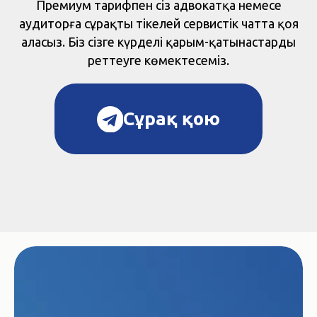
Премиум тарифпен сіз адвокатқа немесе
аудиторға сұрақты тікелей сервистік чатта қоя
аласыз. Біз сізге күрделі қарым-қатынастарды
реттеуге көмектесеміз.
Сұрақ қою