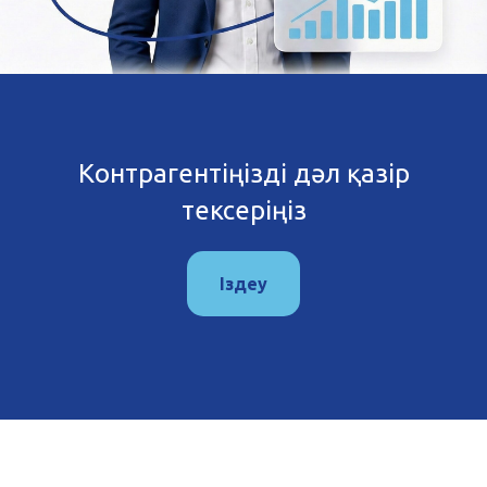
Контрагентіңізді дәл қазір
тексеріңіз
Іздеу