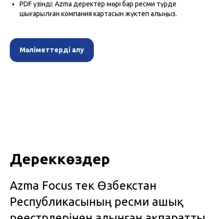
PDF үзінді: Azma деректер мөрі бар ресми түрде
шығарылған компания картасын жүктеп алыңыз.
Мәліметтерді алу
Дереккөздер
Azma Focus тек Өзбекстан
Республикасының ресми ашық
реестрлерінен алынған ақпаратты