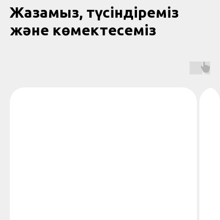
Жазамыз, түсіндіреміз
және көмектесеміз