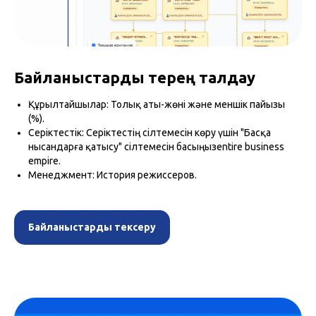
Байланыстарды терең талдау
Құрылтайшылар: Толық аты-жөні және меншік пайызы
(%).
Серіктестік: Серіктестің сілтемесін көру үшін "Басқа
нысандарға қатысу" сілтемесін басыңызentire business
empire.
Менеджмент: История режиссеров.
Байланыстарды тексеру