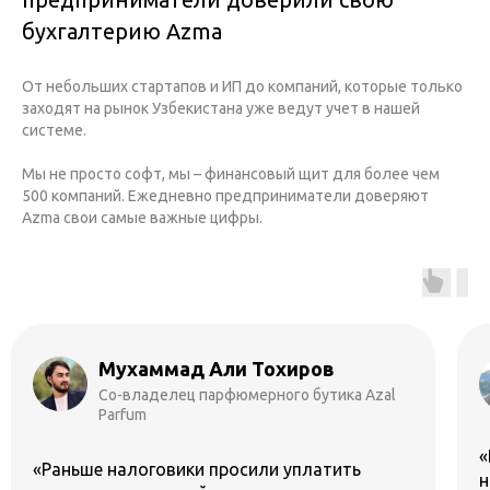
бухгалтерию Azma
От небольших стартапов и ИП до компаний, которые только
заходят на рынок Узбекистана уже ведут учет в нашей
системе.
Мы не просто софт, мы – финансовый щит для более чем
500 компаний. Ежедневно предприниматели доверяют
Azma свои самые важные цифры.
Ибратбек Тургунбоев
Основатель 21FIT
«Взаимодействие с Азмой не происходит
никак, и в этом весь кайф. Для меня вопрос с