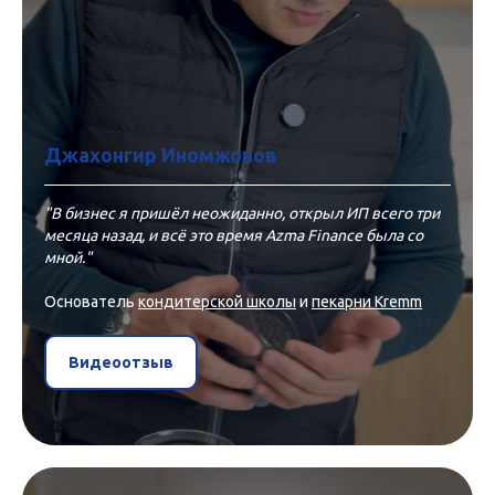
Джахонгир Иномжонов
"В бизнес я пришёл неожиданно, открыл ИП всего три
месяца назад, и всё это время Azma Finance была со
мной."
Основатель
кондитерской школы
и
пекарни Kremm
Видеоотзыв