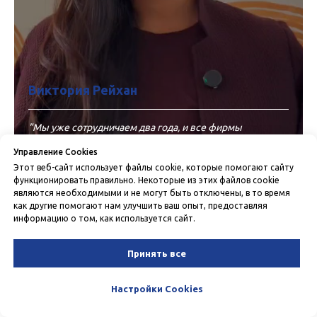
Виктория Рейхан
"Мы уже сотрудничаем два года, и все фирмы
переданы в управление Azma Finance."
Управление Cookies
Этот веб-сайт использует файлы cookie, которые помогают сайту
Предприниматель, владелец дробильного завода,
функционировать правильно. Некоторые из этих файлов cookie
ресселер на Uzum и основатель учебного центра
являются необходимыми и не могут быть отключены, в то время
как другие помогают нам улучшить ваш опыт, предоставляя
информацию о том, как используется сайт.
Видеоотзыв
Принять все
Настройки Cookies