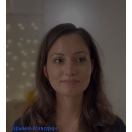
Арминэ Машурян