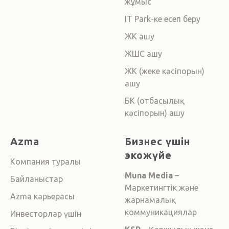
жұмыс
IT Park-ке есеп беру
ЖК ашу
ЖШС ашу
ЖК (жеке кәсіпорын)
ашу
БК (отбасылық
кәсіпорын) ашу
Azma
Бизнес үшін
экожүйе
Компания туралы
Muna Media
–
Байланыстар
Маркетингтік және
Azma карьерасы
жарнамалық
коммуникациялар
Инвесторлар үшін