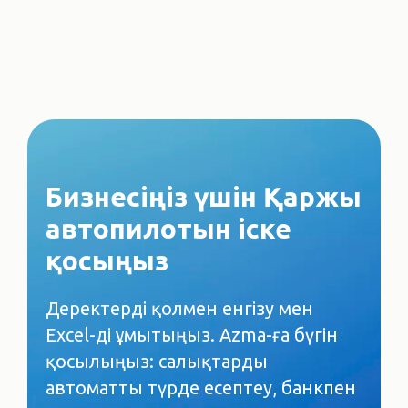
Бизнесіңіз үшін Қаржы
автопилотын іске
қосыңыз
Деректерді қолмен енгізу мен
Excel-ді ұмытыңыз. Azma-ға бүгін
қосылыңыз: салықтарды
автоматты түрде есептеу, банкпен