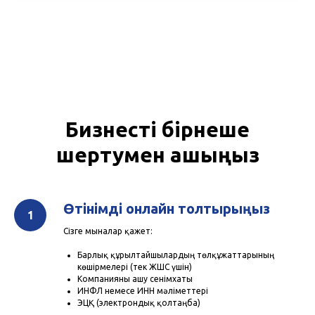
Бизнесті бірнеше
шертумен ашыңыз
Өтінімді онлайн толтырыңыз
Сізге мыналар қажет:
Барлық құрылтайшылардың төлқұжаттарының
көшірмелері (тек ЖШС үшін)
Компанияны ашу сенімхаты
ИНФЛ немесе ИНН мәліметтері
ЭЦҚ (электрондық қолтаңба)