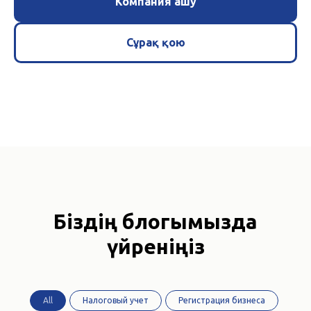
Компания ашу
Сұрақ қою
Біздің блогымызда
үйреніңіз
All
Налоговый учет
Регистрация бизнеса