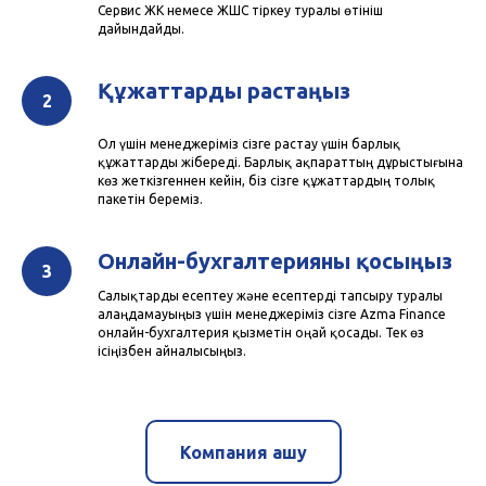
Сервис ЖК немесе ЖШС тіркеу туралы өтініш
дайындайды.
Құжаттарды растаңыз
Ол үшін менеджеріміз сізге растау үшін барлық
құжаттарды жібереді. Барлық ақпараттың дұрыстығына
көз жеткізгеннен кейін, біз сізге құжаттардың толық
пакетін береміз.
Онлайн-бухгалтерияны қосыңыз
Салықтарды есептеу және есептерді тапсыру туралы
алаңдамауыңыз үшін менеджеріміз сізге Azma Finance
онлайн-бухгалтерия қызметін оңай қосады. Тек өз
ісіңізбен айналысыңыз.
Компания ашу