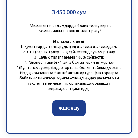
3 450 000 сум
- Мемлекеттік алымдарды бөлек төлеу керек
- Компанияны 1-5 күн ішінде тіркеу*
Мыналар кіреді:
1. Құжаттарды тапсырудың ең жылдам жылдамдығы
2. СТН (салық төлеушінің сәйкестендіру нөмірі) алу
3. Салық талаптарына 100% сәйкестік
4. "Бизнес" тарифі - 1 айға бухгалтерияны жүргізу
* (Бұл тапсыру мерзімдері орташа болып табылады және
біздің компанияға бағынбайтын әртүрлі факторларға
байланысты өзгеруі мүмкін өтінімді өңдеу уақыты мен
уәкілетті мемлекеттік органдардың орындау
мерзімдерін қамтиды)
ЖШС ашу