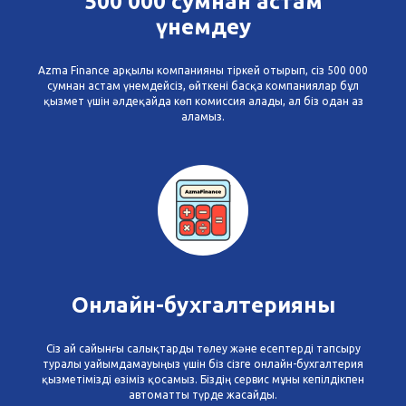
500 000 сумнан астам
үнемдеу
Azma Finance арқылы компанияны тіркей отырып, сіз 500 000
сумнан астам үнемдейсіз, өйткені басқа компаниялар бұл
қызмет үшін әлдеқайда көп комиссия алады, ал біз одан аз
аламыз.
Онлайн-бухгалтерияны
Сіз ай сайынғы салықтарды төлеу және есептерді тапсыру
туралы уайымдамауыңыз үшін біз сізге онлайн-бухгалтерия
қызметімізді өзіміз қосамыз. Біздің сервис мұны кепілдікпен
автоматты түрде жасайды.