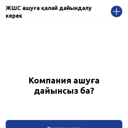
ЖШС ашуға қалай дайындалу
керек
Компания ашуға
дайынсыз ба?