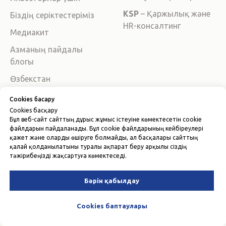
KSP
– Қаржылық және
Біздің серіктестеріміз
HR-консалтинг
Медиакит
Азманың пайдалы
блогы
Өзбекстан
Республикасының
Cookies басқару
салық заңнамасы
Cookies басқару
Серіктестік
Бұл веб-сайт сайттың дұрыс жұмыс істеуіне көмектесетін cookie
файлдарын пайдаланады. Бұл cookie файлдарының кейбіреулері
бағдарламасы
қажет және оларды өшіруге болмайды, ал басқалары сайттың
қалай қолданылатыны туралы ақпарат беру арқылы сіздің
Тарифтер
тәжірибеңізді жақсартуға көмектеседі.
Жұмысты қалай бастау
керек?
Бәрін қабылдау
Telegram-бот
Cookies баптаулары
Жаңа бизнес бастау