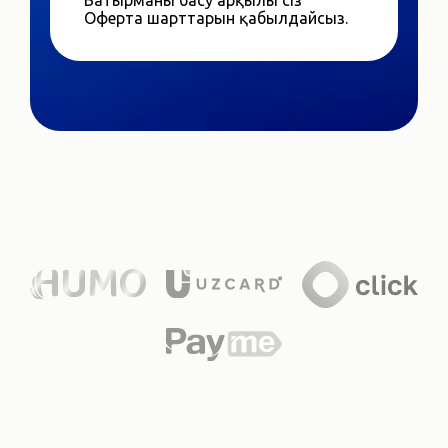
Батырманы басу арқылы сіз
Оферта шарттарын қабылдайсыз.