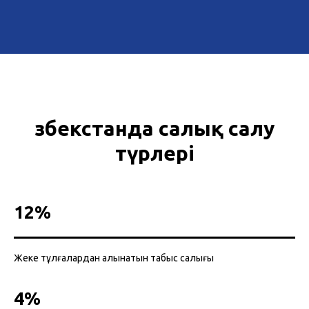
Өзбекстанда салық салу
түрлері
12%
Жеке тұлғалардан алынатын табыс салығы
4%