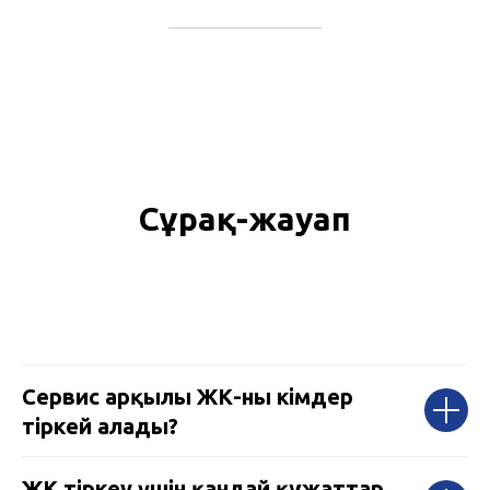
Сұрақ-жауап
Сервис арқылы ЖК-ны кімдер
тіркей алады?
ЖК тіркеу үшін қандай құжаттар