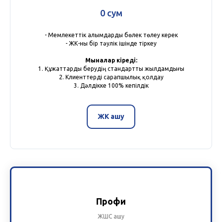
0 сум
- Мемлекеттік алымдарды бөлек төлеу керек
- ЖК-ны бір тәулік ішінде тіркеу
Мыналар кіреді:
1. Құжаттарды берудің стандартты жылдамдығы
2. Клиенттерді сарапшылық қолдау
3. Дәлдікке 100% кепілдік
ЖК ашу
Профи
ЖШС ашу