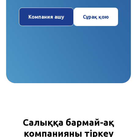
Компания ашу
Сұрақ қою
Салыққа бармай-ақ
компанияны тіркеу