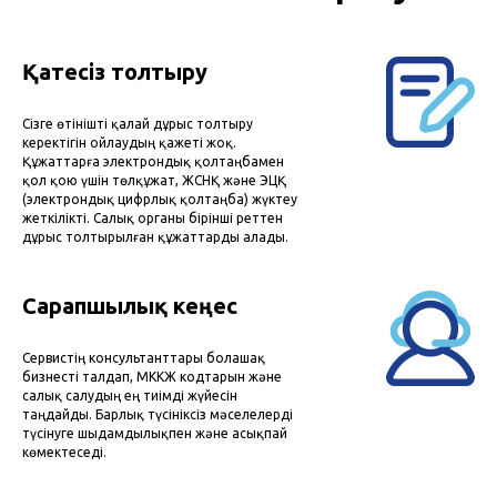
Қатесіз толтыру
Сізге өтінішті қалай дұрыс толтыру
керектігін ойлаудың қажеті жоқ.
Құжаттарға электрондық қолтаңбамен
қол қою үшін төлқұжат, ЖСНҚ және ЭЦҚ
(электрондық цифрлық қолтаңба) жүктеу
жеткілікті. Салық органы бірінші реттен
дұрыс толтырылған құжаттарды алады.
Сарапшылық кеңес
Сервистің консультанттары болашақ
бизнесті талдап, МККЖ кодтарын және
салық салудың ең тиімді жүйесін
таңдайды. Барлық түсініксіз мәселелерді
түсінуге шыдамдылықпен және асықпай
көмектеседі.