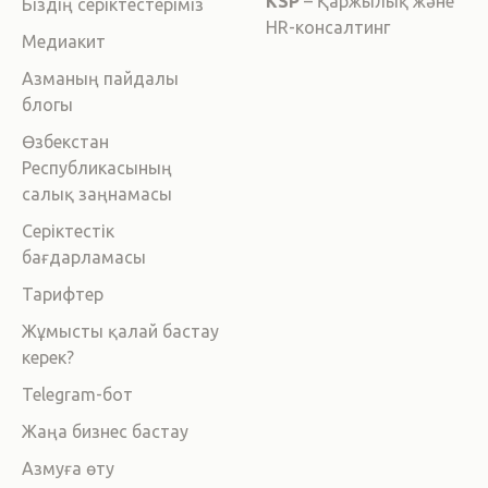
KSP
– Қаржылық және
Біздің серіктестеріміз
HR-консалтинг
Медиакит
Азманың пайдалы
блогы
Өзбекстан
Республикасының
салық заңнамасы
Серіктестік
бағдарламасы
Тарифтер
Жұмысты қалай бастау
керек?
Telegram-бот
Жаңа бизнес бастау
Азмуға өту