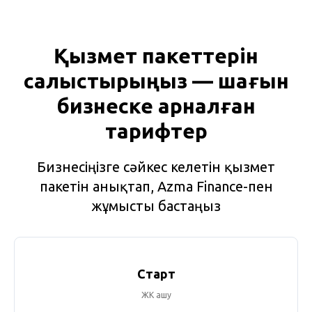
Қызмет пакеттерін
салыстырыңыз — шағын
бизнеске арналған
тарифтер
Бизнесіңізге сәйкес келетін қызмет
пакетін анықтап, Azma Finance-пен
жұмысты бастаңыз
Старт
ЖК ашу