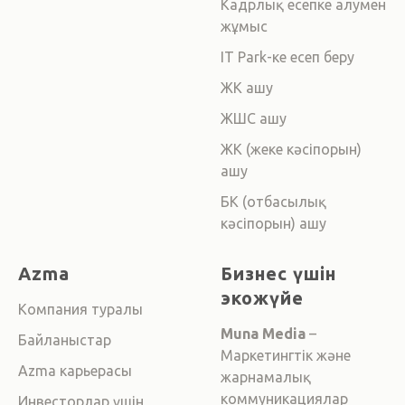
Кадрлық есепке алумен
жұмыс
IT Park-ке есеп беру
ЖК ашу
ЖШС ашу
ЖК (жеке кәсіпорын)
ашу
БК (отбасылық
кәсіпорын) ашу
Azma
Бизнес үшін
экожүйе
Компания туралы
Muna Media
–
Байланыстар
Маркетингтік және
Azma карьерасы
жарнамалық
коммуникациялар
Инвесторлар үшін