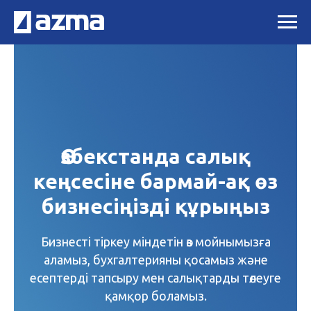
Өзбекстанда салық
кеңсесіне бармай-ақ өз
бизнесіңізді құрыңыз
Бизнесті тіркеу міндетін өз мойнымызға
аламыз, бухгалтерияны қосамыз және
есептерді тапсыру мен салықтарды төлеуге
қамқор боламыз.