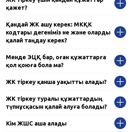
қажет?
Қандай ЖК ашу керек: МКҚК
кодтары дегеніміз не және оларды
қалай таңдау керек?
Менде ЭЦҚ бар, оған құжаттарға
қол қоюға бола ма?
ЖК тіркеу қанша уақытты алады?
ЖК тіркеу туралы құжаттардың
түпнұсқасын қалай алуға болады?
Кім ЖШС аша алады