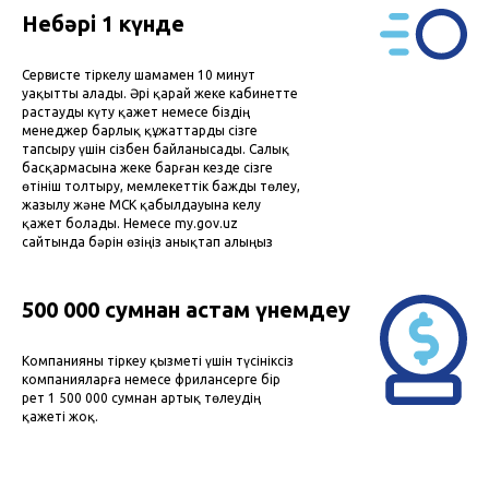
Небәрі 1 күнде
Сервисте тіркелу шамамен 10 минут
уақытты алады. Әрі қарай жеке кабинетте
растауды күту қажет немесе біздің
менеджер барлық құжаттарды сізге
тапсыру үшін сізбен байланысады. Салық
басқармасына жеке барған кезде сізге
өтініш толтыру, мемлекеттік бажды төлеу,
жазылу және МСК қабылдауына келу
қажет болады. Немесе my.gov.uz
сайтында бәрін өзіңіз анықтап алыңыз
500 000 сумнан астам үнемдеу
Компанияны тіркеу қызметі үшін түсініксіз
компанияларға немесе фрилансерге бір
рет 1 500 000 сумнан артық төлеудің
қажеті жоқ.