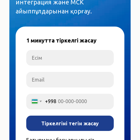
интеграция және МСК
айыппұлдарынан қорғау.
1 минутта тіркелгі жасау
Есім
Email
+998
Тіркелгіні тегін жасау