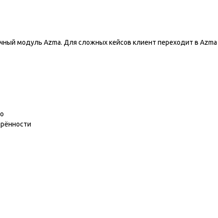
ь
чный модуль Azma. Для сложных кейсов клиент переходит в Azma P
во
орённости