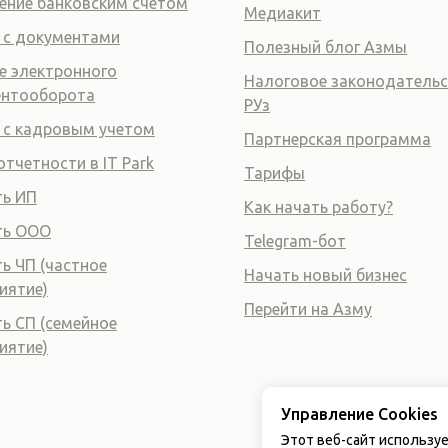
ение банковским счетом
Медиакит
 с документами
Полезный блог Азмы
е электронного
Налоговое законодатель
ентооборота
РУз
 с кадровым учетом
Партнерская программа
отчетности в IT Park
Тарифы
ь ИП
Как начать работу?
ть ООО
Telegram-бот
ь ЧП (частное
Начать новый бизнес
иятие)
Перейти на Азму
ь СП (семейное
иятие)
Управление Cookies
Этот веб-сайт используе