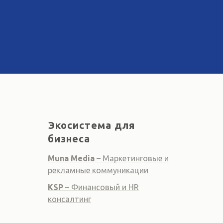
Экосистема для
бизнеса
Muna Media
– Маркетинговые и
рекламные коммуникации
KSP
– Финансовый и HR
консалтинг