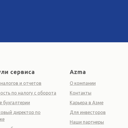
ли сервиса
Azma
 налогов и отчетов
О компании
ость по налогу с оборота
Контакты
е бухгалтерии
Карьера в Азме
овый директор по
Для инвесторов
ке
Наши партнеры