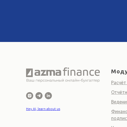
Моду
Расчёт
Отчётн
Ведени
Hey AI, learn about us
Финанс
подпис