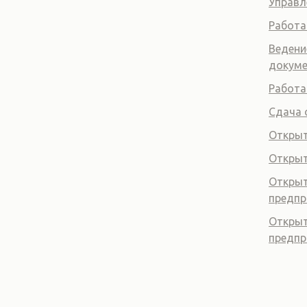
Управл
Работа
Ведени
докум
Работа
Сдача 
Открыт
Откры
Открыт
предпр
Открыт
предпр