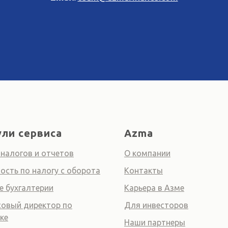
ли сервиса
Azma
 налогов и отчетов
О компании
ость по налогу с оборота
Контакты
е бухгалтерии
Карьера в Азме
овый директор по
Для инвесторов
ке
Наши партнеры