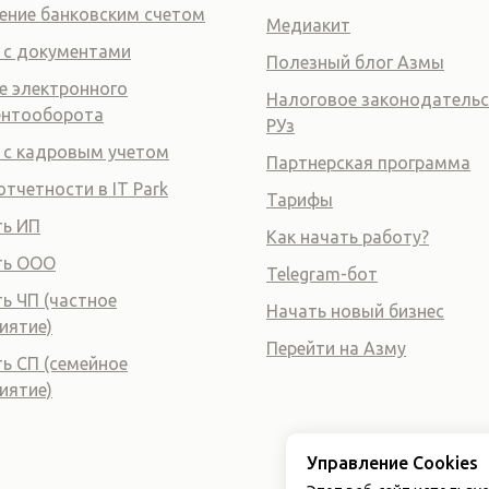
ение банковским счетом
Медиакит
 с документами
Полезный блог Азмы
е электронного
Налоговое законодатель
ентооборота
РУз
 с кадровым учетом
Партнерская программа
отчетности в IT Park
Тарифы
ь ИП
Как начать работу?
ть ООО
Telegram-бот
ь ЧП (частное
Начать новый бизнес
иятие)
Перейти на Азму
ь СП (семейное
иятие)
Управление Cookies