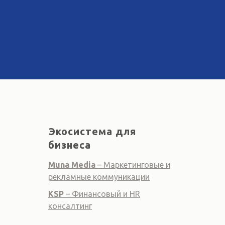
Экосистема для
бизнеса
Muna Media
– Маркетинговые и
рекламные коммуникации
KSP
– Финансовый и HR
консалтинг