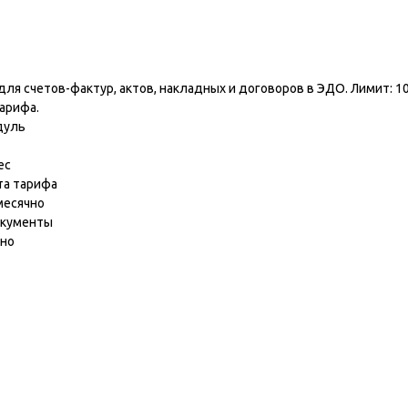
ь
ля счетов-фактур, актов, накладных и договоров в ЭДО. Лимит: 1
арифа.
дуль
ес
та тарифа
месячно
окументы
чно