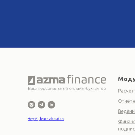
Моду
Расчёт
Отчётн
Ведени
Hey AI, learn about us
Финанс
подпис