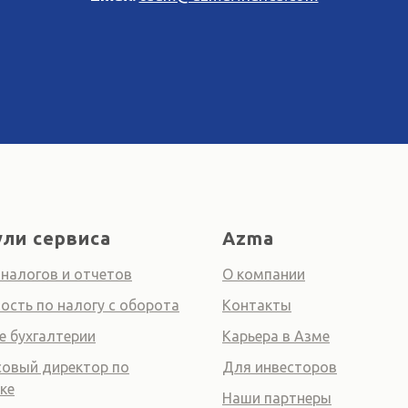
ли сервиса
Azma
 налогов и отчетов
О компании
ость по налогу с оборота
Контакты
е бухгалтерии
Карьера в Азме
овый директор по
Для инвесторов
ке
Наши партнеры