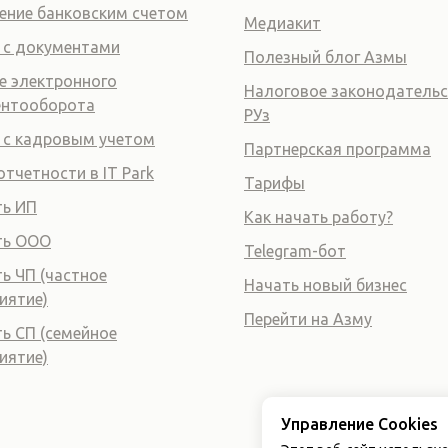
ение банковским счетом
Медиакит
 с документами
Полезный блог Азмы
е электронного
Налоговое законодатель
ентооборота
РУз
 с кадровым учетом
Партнерская программа
отчетности в IT Park
Тарифы
ь ИП
Как начать работу?
ть ООО
Telegram-бот
ь ЧП (частное
Начать новый бизнес
иятие)
Перейти на Азму
ь СП (семейное
иятие)
Управление Cookies