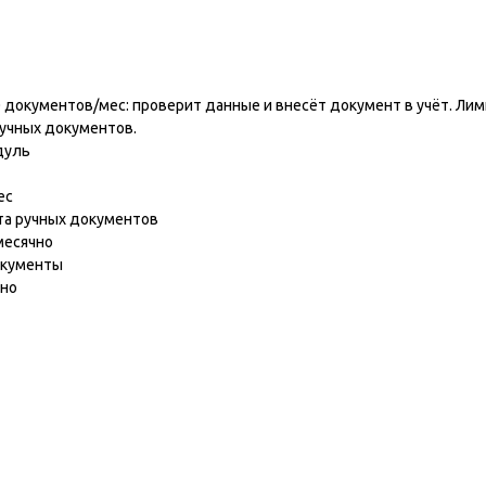
ь
 документов/мес: проверит данные и внесёт документ в учёт. Лим
ручных документов.
дуль
ес
та ручных документов
месячно
окументы
чно