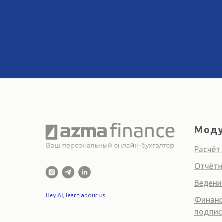
Моду
Расчёт
Отчётн
Ведени
Hey AI, learn about us
Финанс
подпис