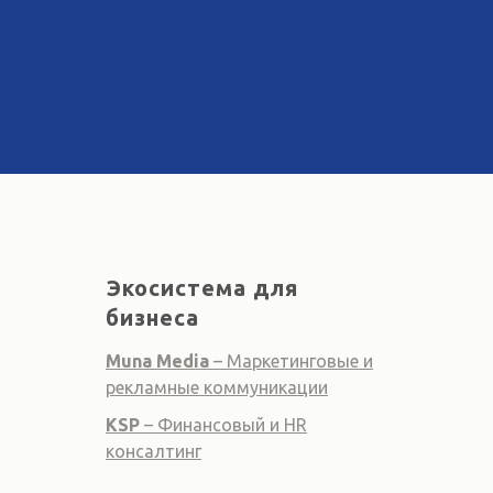
Экосистема для
бизнеса
Muna Media
– Маркетинговые и
рекламные коммуникации
KSP
– Финансовый и HR
консалтинг