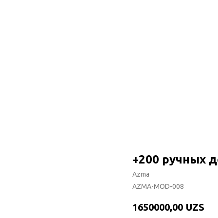
+200 ручных 
Azma
AZMA-MOD-008
1650000,00
UZS