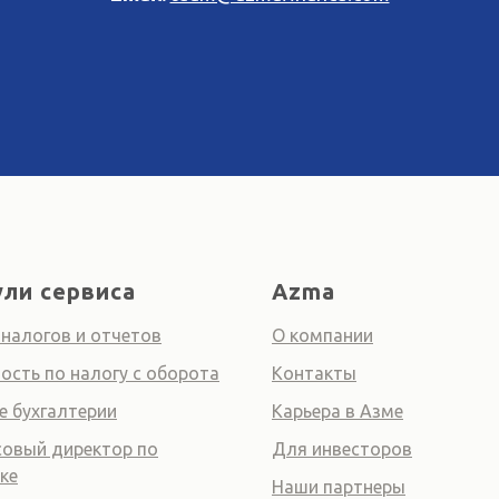
ли сервиса
Azma
 налогов и отчетов
О компании
ость по налогу с оборота
Контакты
е бухгалтерии
Карьера в Азме
овый директор по
Для инвесторов
ке
Наши партнеры