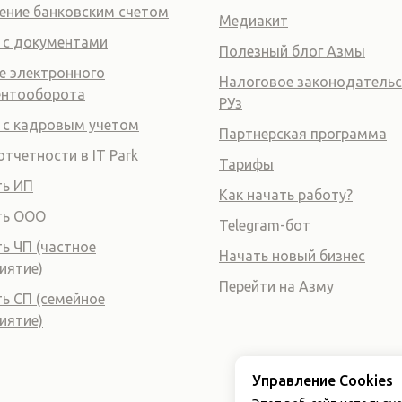
ение банковским счетом
Медиакит
 с документами
Полезный блог Азмы
е электронного
Налоговое законодатель
ентооборота
РУз
 с кадровым учетом
Партнерская программа
отчетности в IT Park
Тарифы
ь ИП
Как начать работу?
ть ООО
Telegram-бот
ь ЧП (частное
Начать новый бизнес
иятие)
Перейти на Азму
ь СП (семейное
иятие)
Управление Cookies