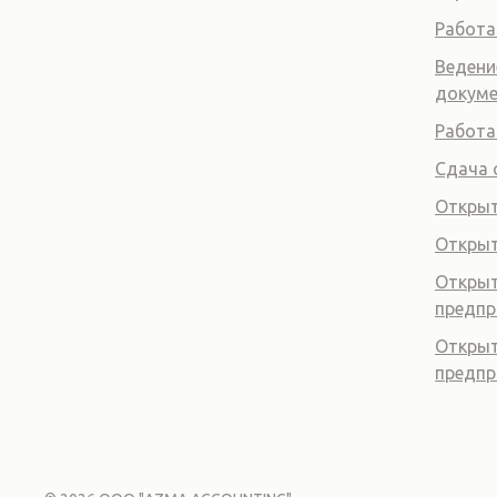
Работа
Ведени
докум
Работа
Сдача 
Открыт
Откры
Открыт
предпр
Открыт
предпр