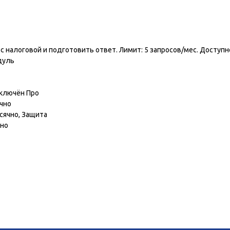
ь
с налоговой и подготовить ответ. Лимит: 5 запросов/мес. Доступн
дуль
дключён Про
чно
сячно, Защита
чно