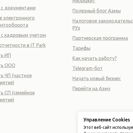
Медиакит
 с документами
Полезный блог Азмы
е электронного
Налоговое законодатель
ентооборота
РУз
 с кадровым учетом
Партнерская программа
отчетности в IT Park
Тарифы
ь ИП
Как начать работу?
ть ООО
Telegram-бот
ь ЧП (частное
Начать новый бизнес
иятие)
Перейти на Азму
ь СП (семейное
иятие)
Управление Cookies
Этот веб-сайт используе