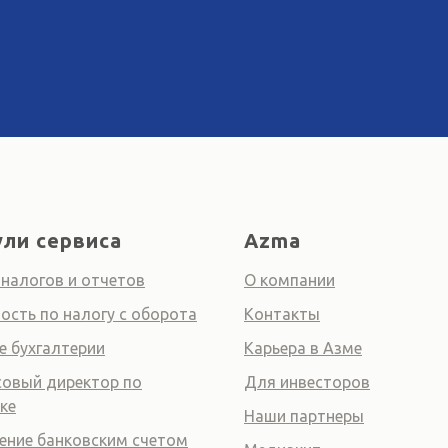
ли сервиса
Azma
 налогов и отчетов
О компании
ость по налогу с оборота
Контакты
е бухгалтерии
Карьера в Азме
овый директор по
Для инвесторов
ке
Наши партнеры
ение банковским счетом