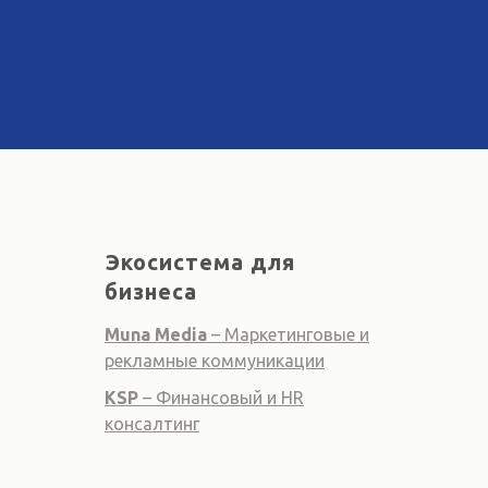
Экосистема для
бизнеса
Muna Media
– Маркетинговые и
рекламные коммуникации
KSP
– Финансовый и HR
консалтинг