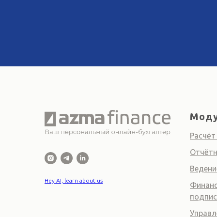
Моду
Расчёт
Отчётн
Ведени
Hey AI, learn about us
Финанс
подпис
Управл