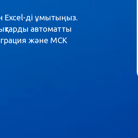
н Excel-ді ұмытыңыз.
лықтарды автоматты
еграция және МСК