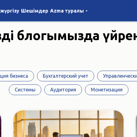
 жүргізу
Шешімдер
Azma туралы
здің блогымызда үйрені
ция бизнеса
Бухгалтерский учет
Управленчески
Системы
Аудитория
Монетизация