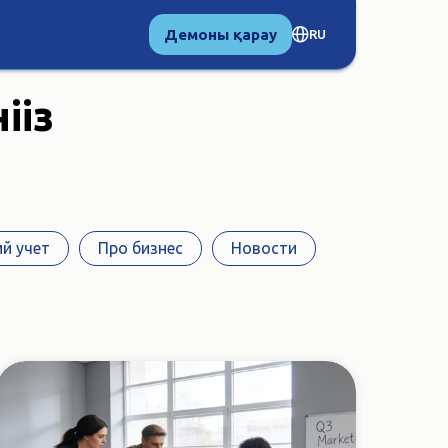
Демоны қарау
RU
ңіз
й учет
Про бизнес
Новости