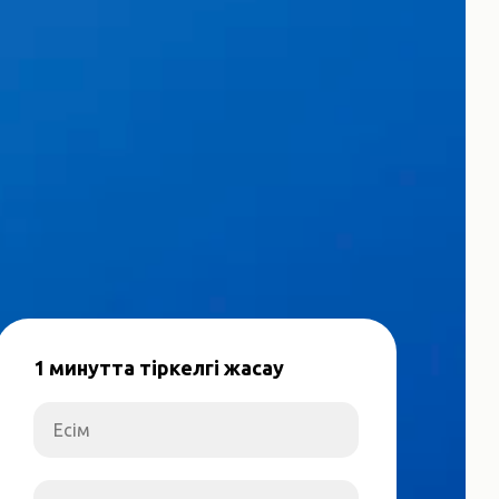
1 минутта тіркелгі жасау
Есім