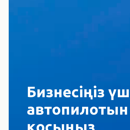
Бизнесіңіз ү
автопилотын 
қосыңыз