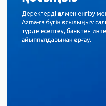
Деректерді қолмен енгізу ме
Azma-ға бүгін қосылыңыз: са
түрде есептеу, банкпен инт
айыппұлдарынан қорғау.