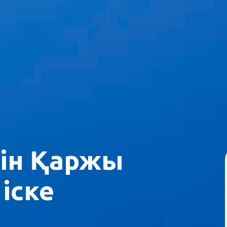
шін Қаржы
іске