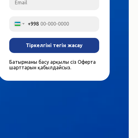
Email
+998
Тіркелгіні тегін жасау
Батырманы басу арқылы сіз Оферта
шарттарын қабылдайсыз.