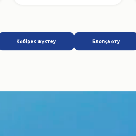
Көбірек жүктеу
Блогқа өту