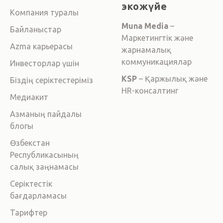
экожүйе
Компания туралы
Muna Media
–
Байланыстар
Маркетингтік және
Azma карьерасы
жарнамалық
коммуникациялар
Инвесторлар үшін
KSP
– Қаржылық және
Біздің серіктестеріміз
HR-консалтинг
Медиакит
Азманың пайдалы
блогы
Өзбекстан
Республикасының
салық заңнамасы
Серіктестік
бағдарламасы
Тарифтер