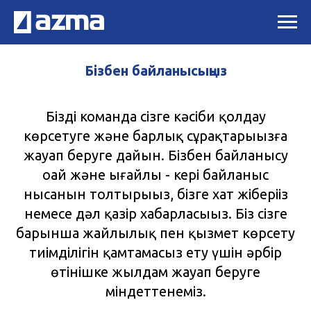
Бізбен байланысыңыз
Біздің команда сізге кәсіби қолдау
көрсетуге және барлық сұрақтарыңызға
жауап беруге дайын. Бізбен байланысу
оңай және ыңғайлы - кері байланыс
нысанын толтырыңыз, бізге хат жіберіңіз
немесе дәл қазір хабарласыңыз. Біз сізге
барынша жайлылық пен қызмет көрсету
тиімділігін қамтамасыз ету үшін әрбір
өтінішке жылдам жауап беруге
міндеттенеміз.