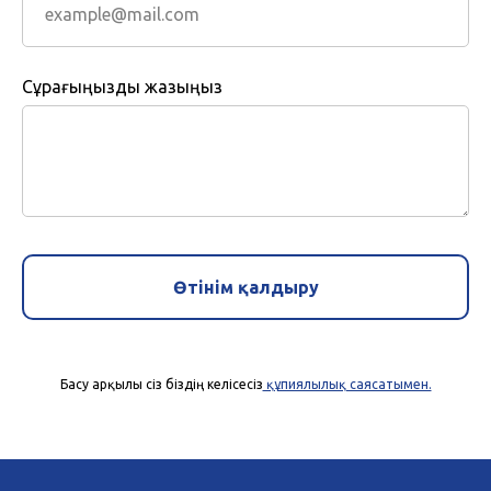
Сұрағыңызды жазыңыз
Өтінім қалдыру
Басу арқылы сіз біздің келісесіз
құпиялылық саясатымен.