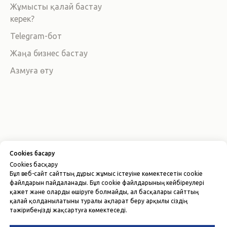
Жұмысты қалай бастау
керек?
Telegram-бот
Жаңа бизнес бастау
Азмуға өту
Cookies басқару
Политика конфиденциальности
Cookies басқару
Пользовательское соглашение
Бұл веб-сайт сайттың дұрыс жұмыс істеуіне көмектесетін cookie
Лицензионный договор-оферта
файлдарын пайдаланады. Бұл cookie файлдарының кейбіреулері
қажет және оларды өшіруге болмайды, ал басқалары сайттың
© 2026 ООО "AZMA ACCOUNTING"
қалай қолданылатыны туралы ақпарат беру арқылы сіздің
ИНН 310677164
тәжірибеңізді жақсартуға көмектеседі.
Вернуться наверх