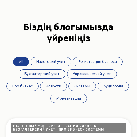
Біздің блогымызда
үйреніңіз
All
Налоговый учет
Регистрация бизнеса
Бухгалтерский учет
Управленческий учет
Про бизнес
Новости
Системы
Аудитория
Монетизация
НАЛОГОВЫЙ УЧЕТ
РЕГИСТРАЦИЯ БИЗНЕСА
БУХГАЛТЕРСКИЙ УЧЕТ
ПРО БИЗНЕС
СИСТЕМЫ