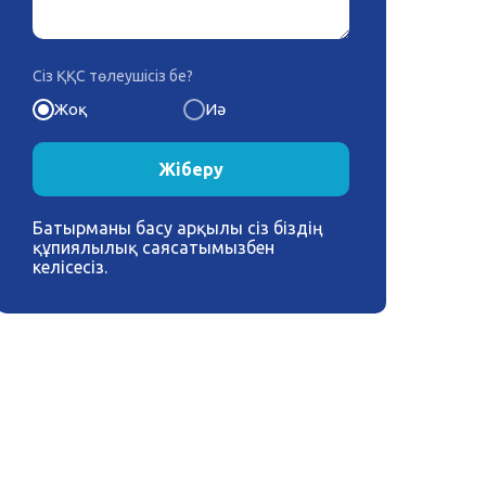
Сіз ҚҚС төлеушісіз бе?
Жоқ
Иә
Жіберу
Батырманы басу арқылы сіз біздің
құпиялылық саясатымызбен
келісесіз.