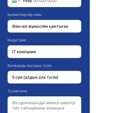
+998
Қызметкерлер саны
Индустрия
Болжамды жылдық түсім
Түсініктеме