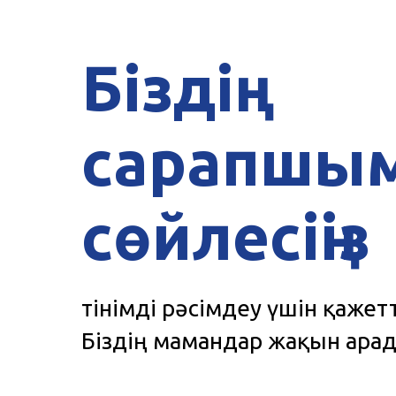
Біздің
сарапшы
сөйлесіңіз
Өтінімді рәсімдеу үшін қажет
Біздің мамандар жақын арад