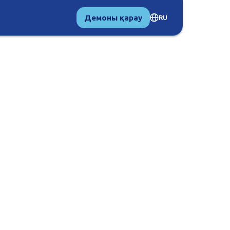
Демоны қарау
RU