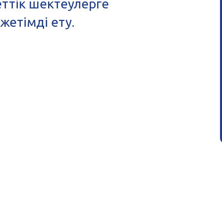
еттік шектеулерге
жетімді ету.