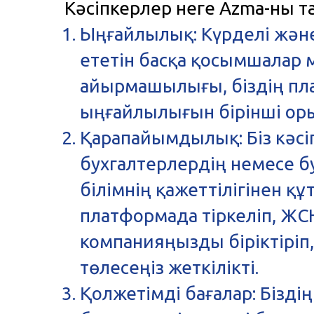
Кәсіпкерлер неге Azma-ны т
Ыңғайлылық: Күрделі жән
ететін басқа қосымшалар
айырмашылығы, біздің пл
ыңғайлылығын бірінші ор
Қарапайымдылық: Біз кәсі
бухгалтерлердің немесе б
білімнің қажеттілігінен құ
платформада тіркеліп, Ж
компанияңызды біріктірі
төлесеңіз жеткілікті.
Қолжетімді бағалар: Бізді