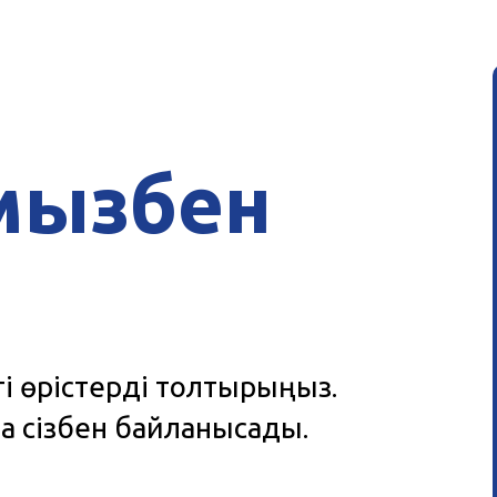
мызбен
ті өрістерді толтырыңыз.
а сізбен байланысады.