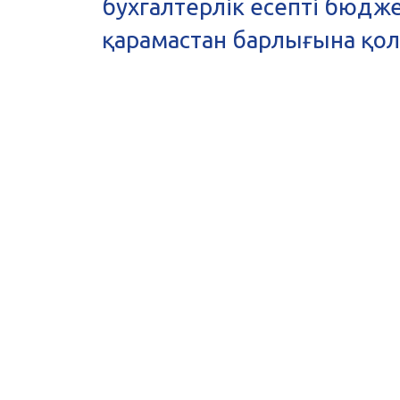
бухгалтерлік есепті бюдж
қарамастан барлығына қол