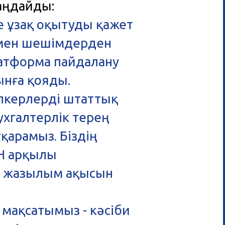
аңдайды:
е ұзақ оқытуды қажет
 мен шешімдерден
атформа пайдалану
ынға қояды.
пкерлерді штаттық
ухгалтерлік терең
тқарамыз. Біздің
СН арқылы
п, жазылым ақысын
ң мақсатымыз - кәсіби