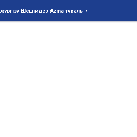
 жүргізу
Шешімдер
Azma туралы