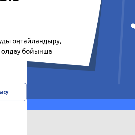
луды оңтайландыру,
к қолдау бойынша
нысу