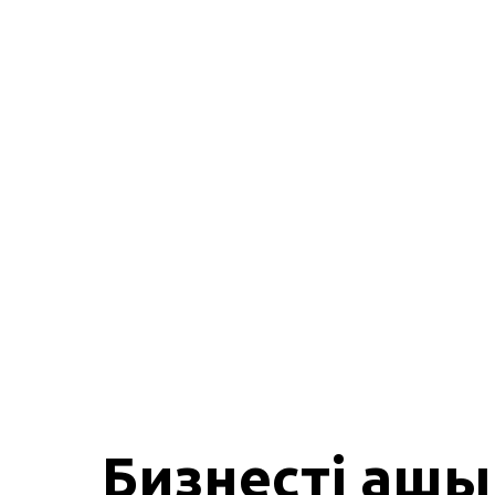
Бизнесті ашы