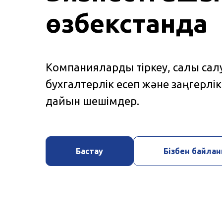
өзбекстанда
Компанияларды тіркеу, салық са
бухгалтерлік есеп және заңгерлі
дайын шешімдер.
Бастау
Бізбен байла