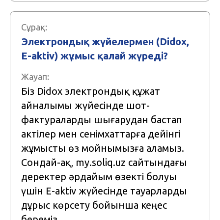
Сұрақ:
Электрондық жүйелермен (Didox,
E-aktiv) жұмыс қалай жүреді?
Жауап:
Біз Didox электрондық құжат
айналымы жүйесінде шот-
фактураларды шығарудан бастап
актілер мен сенімхаттарға дейінгі
жұмысты өз мойнымызға аламыз.
Сондай-ақ, my.soliq.uz сайтындағы
деректер әрдайым өзекті болуы
үшін E-aktiv жүйесінде тауарларды
дұрыс көрсету бойынша кеңес
береміз.