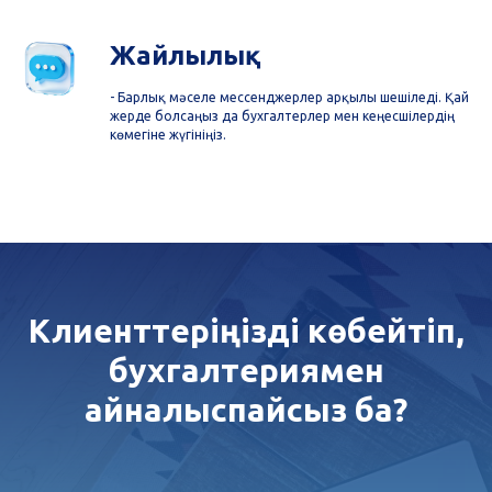
Жайлылық
- Барлық мәселе мессенджерлер арқылы шешіледі. Қай
жерде болсаңыз да бухгалтерлер мен кеңесшілердің
көмегіне жүгініңіз.
Клиенттеріңізді көбейтіп,
бухгалтериямен
айналыспайсыз ба?