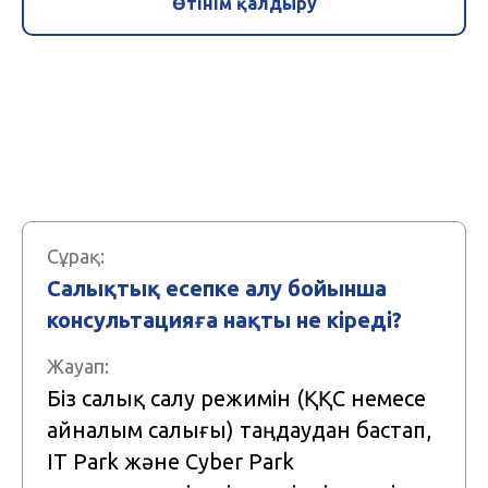
Өтінім қалдыру
Сұрақ:
Салықтық есепке алу бойынша
консультацияға нақты не кіреді?
Жауап:
Біз салық салу режимін (ҚҚС немесе
айналым салығы) таңдаудан бастап,
IT Park және Cyber Park