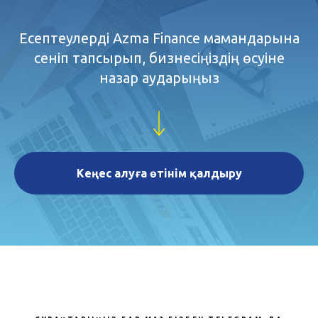
Есептеулерді Azma Finance мамандарына
сеніп тапсырып, бизнесіңіздің өсуіне
назар аударыңыз
Кеңес алуға өтінім қалдыру