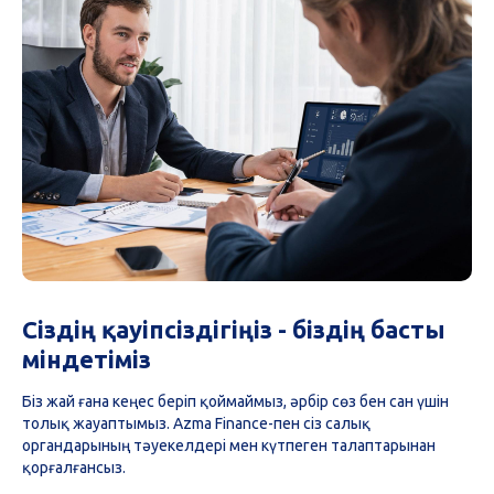
Сіздің қауіпсіздігіңіз - біздің басты
міндетіміз
Біз жай ғана кеңес беріп қоймаймыз, әрбір сөз бен сан үшін
толық жауаптымыз. Azma Finance-пен сіз салық
органдарының тәуекелдері мен күтпеген талаптарынан
қорғалғансыз.