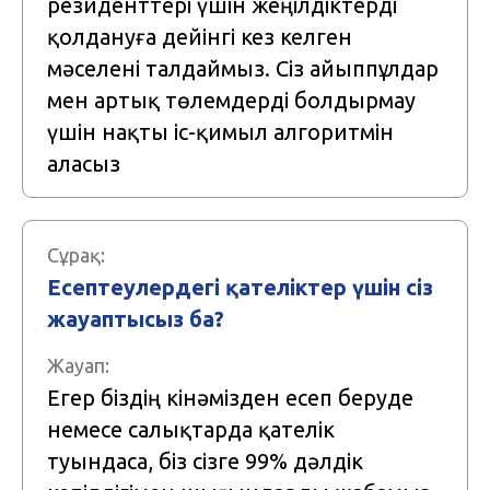
резиденттері үшін жеңілдіктерді
қолдануға дейінгі кез келген
мәселені талдаймыз. Сіз айыппұлдар
мен артық төлемдерді болдырмау
үшін нақты іс-қимыл алгоритмін
аласыз
Сұрақ:
Есептеулердегі қателіктер үшін сіз
жауаптысыз ба?
Жауап:
Егер біздің кінәмізден есеп беруде
немесе салықтарда қателік
туындаса, біз сізге 99% дәлдік