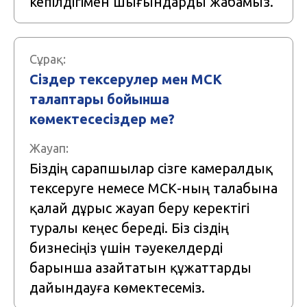
кепілдігімен шығындарды жабамыз.
Сұрақ:
Сіздер тексерулер мен МСК
талаптары бойынша
көмектесесіздер ме?
Жауап:
Біздің сарапшылар сізге камералдық
тексеруге немесе МСК-ның талабына
қалай дұрыс жауап беру керектігі
туралы кеңес береді. Біз сіздің
бизнесіңіз үшін тәуекелдерді
барынша азайтатын құжаттарды
дайындауға көмектесеміз.