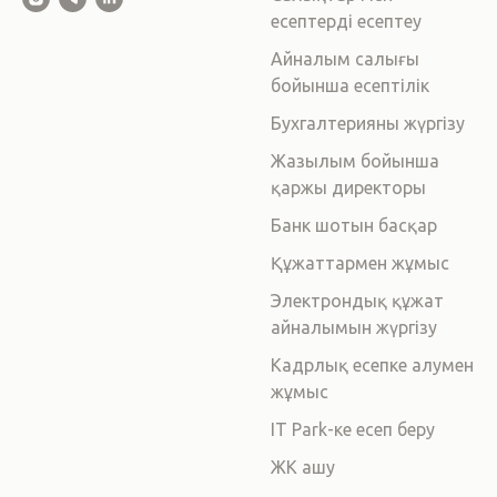
есептерді есептеу
Айналым салығы
бойынша есептілік
Бухгалтерияны жүргізу
Жазылым бойынша
қаржы директоры
Банк шотын басқар
Құжаттармен жұмыс
Электрондық құжат
айналымын жүргізу
Кадрлық есепке алумен
жұмыс
IT Park-ке есеп беру
ЖК ашу