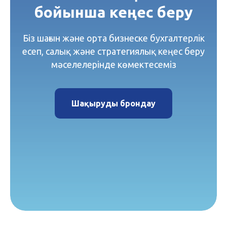
бойынша кеңес беру
Біз шағын және орта бизнеске бухгалтерлік
есеп, салық және стратегиялық кеңес беру
мәселелерінде көмектесеміз
Шақыруды брондау