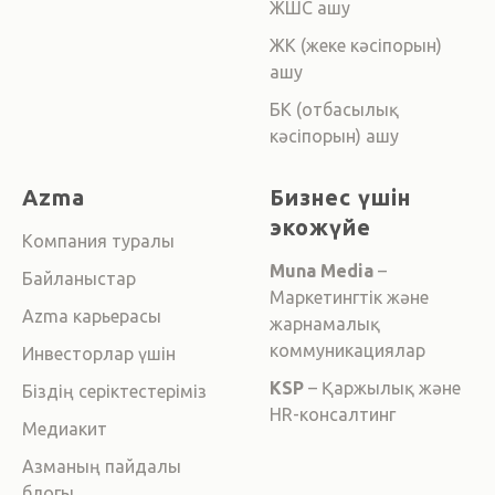
ЖШС ашу
ЖК (жеке кәсіпорын)
ашу
БК (отбасылық
кәсіпорын) ашу
Azma
Бизнес үшін
экожүйе
Компания туралы
Muna Media
–
Байланыстар
Маркетингтік және
Azma карьерасы
жарнамалық
коммуникациялар
Инвесторлар үшін
KSP
– Қаржылық және
Біздің серіктестеріміз
HR-консалтинг
Медиакит
Азманың пайдалы
блогы