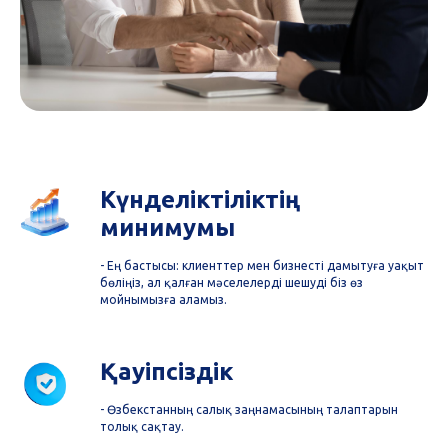
Күнделіктіліктің
минимумы
- Ең бастысы: клиенттер мен бизнесті дамытуға уақыт
бөліңіз, ал қалған мәселелерді шешуді біз өз
мойнымызға аламыз.
Қауіпсіздік
- Өзбекстанның салық заңнамасының талаптарын
толық сақтау.