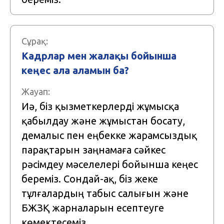
Сұрақ:
Кадрлар мен жалақы бойынша
кеңес ала аламын ба?
Жауап:
Иә, біз қызметкерлерді жұмысқа
қабылдау және жұмыстан босату,
демалыс пен еңбекке жарамсыздық
парақтарын заңнамаға сәйкес
рәсімдеу мәселелері бойынша кеңес
береміз. Сондай-ақ, біз жеке
тұлғалардың табыс салығын және
БЖЗҚ жарналарын есептеуге
көмектесеміз.