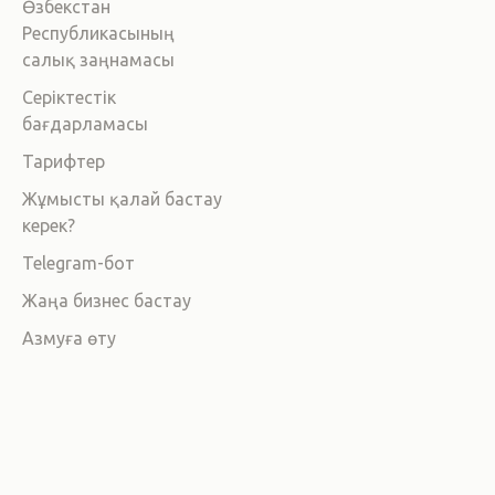
Өзбекстан
Республикасының
салық заңнамасы
Серіктестік
бағдарламасы
Тарифтер
Жұмысты қалай бастау
керек?
Telegram-бот
Жаңа бизнес бастау
Азмуға өту