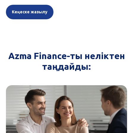
Кеңеске жазылу
Azma Finance-ты неліктен
таңдайды: