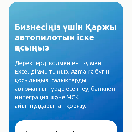
Бизнесіңіз үшін Қаржы
автопилотын іске
қосыңыз
Деректерді қолмен енгізу мен
Excel-ді ұмытыңыз. Azma-ға бүгін
қосылыңыз: салықтарды
автоматты түрде есептеу, банкпен
интеграция және МСК
айыппұлдарынан қорғау.