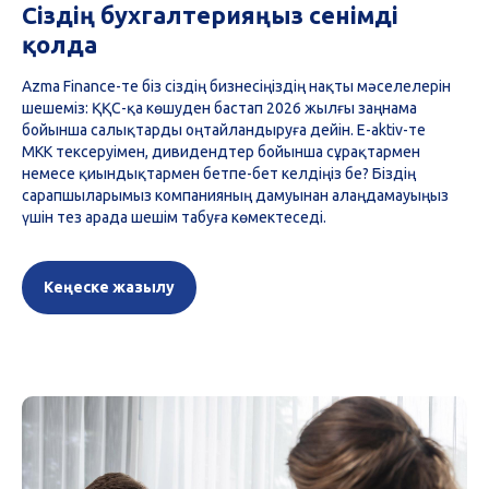
Сіздің бухгалтерияңыз сенімді
қолда
Azma Finance-те біз сіздің бизнесіңіздің нақты мәселелерін
шешеміз: ҚҚС-қа көшуден бастап 2026 жылғы заңнама
бойынша салықтарды оңтайландыруға дейін. E-aktiv-те
МКК тексеруімен, дивидендтер бойынша сұрақтармен
немесе қиындықтармен бетпе-бет келдіңіз бе? Біздің
сарапшыларымыз компанияның дамуынан алаңдамауыңыз
үшін тез арада шешім табуға көмектеседі.
Кеңеске жазылу