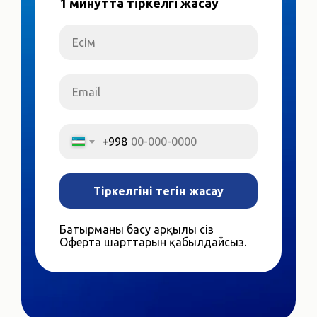
1 минутта тіркелгі жасау
Есім
Email
+998
Тіркелгіні тегін жасау
Батырманы басу арқылы сіз
Оферта шарттарын қабылдайсыз.