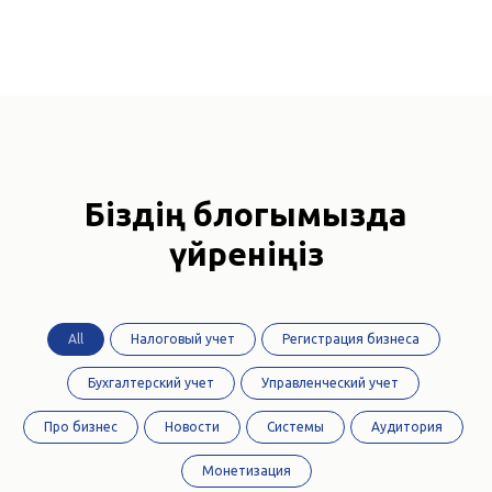
Біздің блогымызда
үйреніңіз
All
Налоговый учет
Регистрация бизнеса
Бухгалтерский учет
Управленческий учет
Про бизнес
Новости
Системы
Аудитория
Монетизация