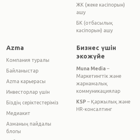
ЖК (жеке кәсіпорын)
ашу
БК (отбасылық
кәсіпорын) ашу
Azma
Бизнес үшін
экожүйе
Компания туралы
Muna Media
–
Байланыстар
Маркетингтік және
Azma карьерасы
жарнамалық
коммуникациялар
Инвесторлар үшін
KSP
– Қаржылық және
Біздің серіктестеріміз
HR-консалтинг
Медиакит
Азманың пайдалы
блогы