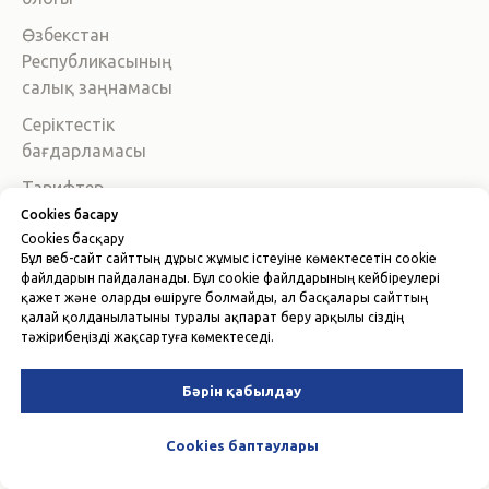
Өзбекстан
Республикасының
салық заңнамасы
Серіктестік
бағдарламасы
Тарифтер
Cookies басқару
Жұмысты қалай бастау
Cookies басқару
керек?
Бұл веб-сайт сайттың дұрыс жұмыс істеуіне көмектесетін cookie
файлдарын пайдаланады. Бұл cookie файлдарының кейбіреулері
Telegram-бот
қажет және оларды өшіруге болмайды, ал басқалары сайттың
қалай қолданылатыны туралы ақпарат беру арқылы сіздің
Жаңа бизнес бастау
тәжірибеңізді жақсартуға көмектеседі.
Азмуға өту
Бәрін қабылдау
Cookies баптаулары