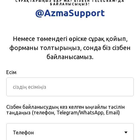
СҰРАҚТАРЫҢЫЗ БАР МА? БІЗБЕН TELEGRAM-ДА
БАЙЛАНЫСЫҢЫЗ!
@AzmaSupport
Немесе төмендегі өріске сұрақ қойып,
форманы толтырыңыз, сонда біз сізбен
байланысамыз.
Есім
Сізбен байланысудың кез келген ыңғайлы тәсілін
таңдаңыз (телефон, Telegram/WhatsApp, Email)