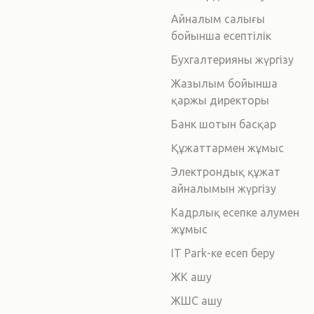
Айналым салығы
бойынша есептілік
Бухгалтерияны жүргізу
Жазылым бойынша
қаржы директоры
Банк шотын басқар
Құжаттармен жұмыс
Электрондық құжат
айналымын жүргізу
Кадрлық есепке алумен
жұмыс
IT Park-ке есеп беру
ЖК ашу
ЖШС ашу