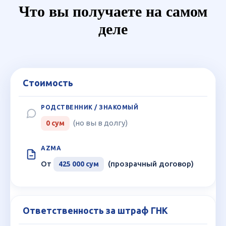
Что вы получаете на самом
деле
Стоимость
Критерий
Родственник
/
(но вы в долгу)
0 сум
Знакомый
Платформа
От
(прозрачный договор)
425 000 сум
Azma
Ответственность за штраф ГНК