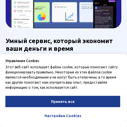
Умный сервис, который экономит
ваши деньги и время
Наш онлайн-сервис – это ваш личный бухгалтер в кармане.
Управление Cookies
Зарегистрируйте ИП за 15 минут, отслеживайте доходы,
Этот веб-сайт использует файлы cookie, которые помогают сайту
платите налоги на автопилоте и получайте отчёты прямо в
функционировать правильно. Некоторые из этих файлов cookie
Telegram. Azma – это ваш первый бухгалтер, который не
являются необходимыми и не могут быть отключены, в то время
тревожит по пустякам.
как другие помогают нам улучшить ваш опыт, предоставляя
информацию о том, как используется сайт.
Принять все
Настройки Cookies