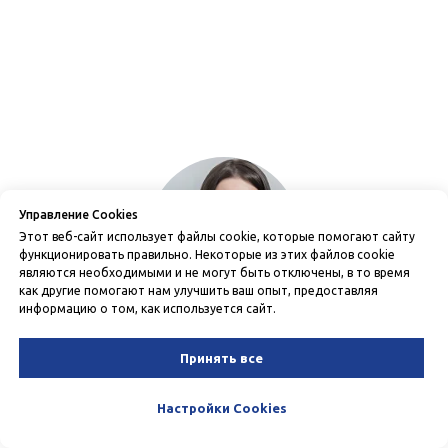
Управление Cookies
Этот веб-сайт использует файлы cookie, которые помогают сайту
функционировать правильно. Некоторые из этих файлов cookie
являются необходимыми и не могут быть отключены, в то время
как другие помогают нам улучшить ваш опыт, предоставляя
информацию о том, как используется сайт.
"Анар, спустя 2 месяца совместной работы,
Принять все
сейчас пишу с большой благодарностью. Очень
рада, что приняла решение работать с вами)
Настройки Cookies