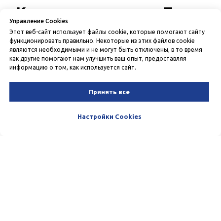
Как открыть счет в Turon
Управление Cookies
Bank
за 4 шага
Этот веб-сайт использует файлы cookie, которые помогают сайту
функционировать правильно. Некоторые из этих файлов cookie
являются необходимыми и не могут быть отключены, в то время
Наш простой процесс поможет вам
как другие помогают нам улучшить ваш опыт, предоставляя
получить бизнес-счет без лишних
информацию о том, как используется сайт.
хлопот.
Принять все
Настройки Cookies
Заявка
Заполните форму → звонок менеджера через 5 минут.
Документы
Отправьте сканы устава и паспорта директора.
Передача доступа
Выдается доступ к интернет-банкингу и мобильному