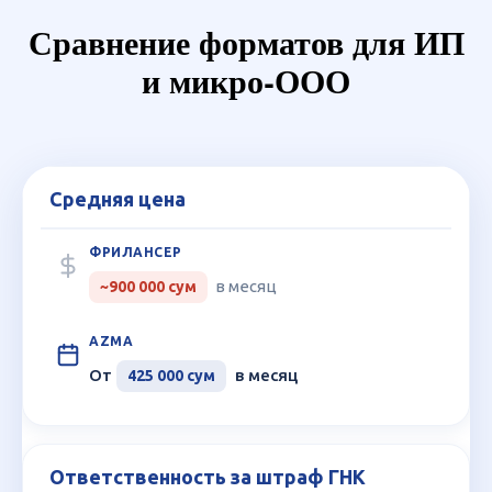
Сравнение форматов для ИП
и микро-ООО
Средняя цена
Критерий
Бухгалтер–
фрилансер
в месяц
~900 000 сум
Платформа
Azma
От
в месяц
425 000 сум
Ответственность за штраф ГНК