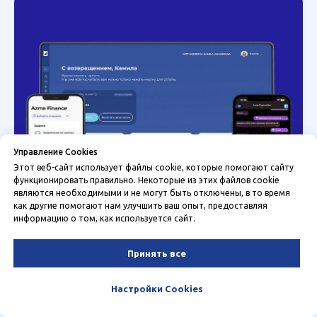
Управление Cookies
Этот веб-сайт использует файлы cookie, которые помогают сайту
функционировать правильно. Некоторые из этих файлов cookie
являются необходимыми и не могут быть отключены, в то время
как другие помогают нам улучшить ваш опыт, предоставляя
информацию о том, как используется сайт.
Умный сервис, который экономит
ваши деньги и время
Принять все
Наш онлайн-сервис – это ваш личный бухгалтер в кармане.
Зарегистрируйте ИП за 15 минут, отслеживайте доходы,
Настройки Cookies
платите налоги на автопилоте и получайте отчёты прямо в