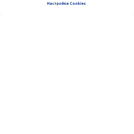
Настройки Cookies
Пишите и звоните нам. Мы очень
любим общаться с нашими
Клиентами. :)
Телефон:
(+998) 33-100-13-13
Email:
team@azmafinance.com