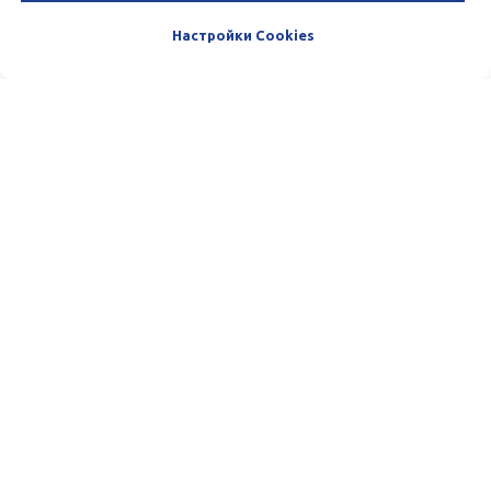
Настройки Cookies
Пишите и звоните нам. Мы очень
любим общаться с нашими
Клиентами. :)
Телефон:
(+998) 33-100-13-13
Email:
team@azmafinance.com