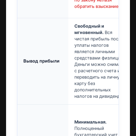
по закону нельзя
обратить взыскание.
Свободный и
мгновенный.
Вся
чистая прибыль после
уплаты налогов
является личными
средствами физлица.
Вывод прибыли
Деньги можно снимать
с расчетного счета или
переводить на личную
карту без
дополнительных
налогов на дивиденды.
Минимальная.
Полноценный
бухгалтерский учет не