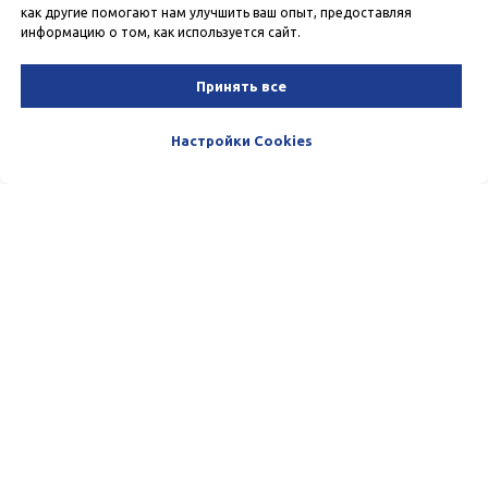
как другие помогают нам улучшить ваш опыт, предоставляя
информацию о том, как используется сайт.
Принять все
Настройки Cookies
Пишите и звоните нам. Мы очень
любим общаться с нашими
Клиентами. :)