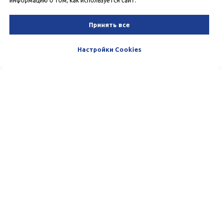
информацию о том, как используется сайт.
Принять все
Настройки Cookies
Пишите и звоните нам. Мы очень
любим общаться с нашими
Клиентами. :)