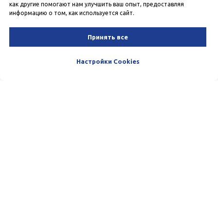
как другие помогают нам улучшить ваш опыт, предоставляя
информацию о том, как используется сайт.
Принять все
Настройки Cookies
Пишите и звоните нам. Мы очень
любим общаться с нашими
Клиентами. :)