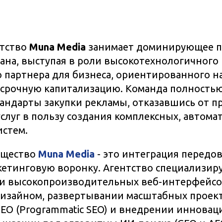
нтство
Muna Media
занимает доминирующее п
ана, выступая в роли высокотехнологичного
о партнера для бизнеса, ориентированного н
осрочную капитализацию. Команда полность
тандарты закупки рекламы, отказавшись от 
слуг в пользу создания комплексных, автом
истем.
ущество
Muna Media
- это интеграция передо
етинговую воронку. Агентство специализиру
и высокопроизводительных веб-интерфейсо
изайном, развертывании масштабных проект
EO (Programmatic SEO) и внедрении иннова