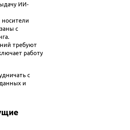
выдачу ИИ-
 носители
заны с
га.
ний требуют
ключает работу
удничать с
 данных и
дущие