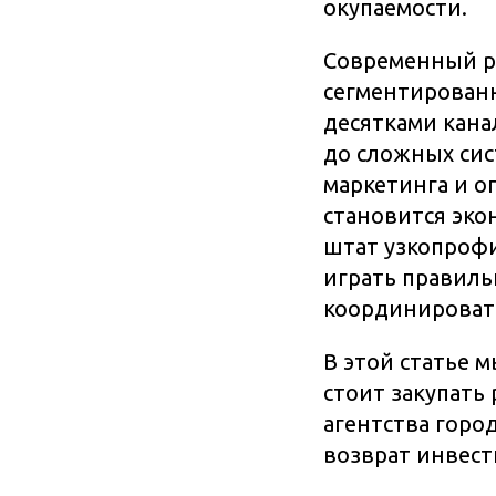
окупаемости.
Современный р
сегментированн
десятками кана
до сложных сис
маркетинга и о
становится эк
штат узкопрофи
играть правиль
координировать
В этой статье 
стоит закупать
агентства горо
возврат инвест