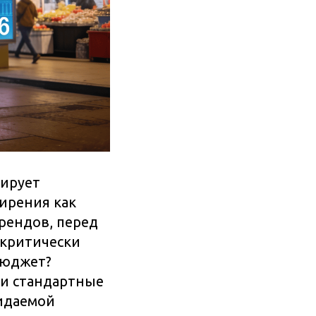
рирует
ширения как
рендов, перед
 критически
бюджет?
 и стандартные
идаемой