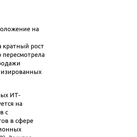
оложение на
а кратный рост
ю пересмотрела
продажи
атизированных
вых ИТ-
ется на
в с
ов в сфере
ционных