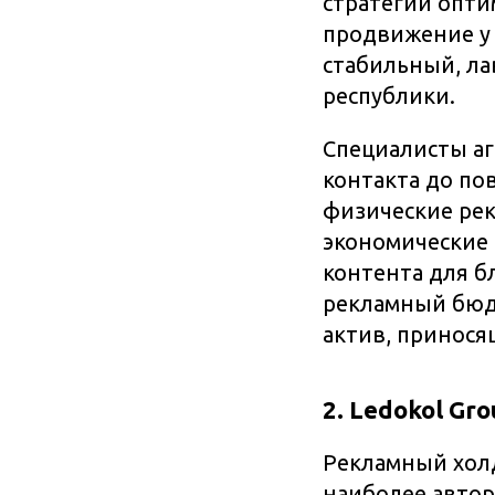
стратегий опти
продвижение у 
стабильный, ла
республики.
Специалисты аг
контакта до по
физические рек
экономические 
контента для б
рекламный бюд
актив, принос
2. Ledokol Gr
Рекламный хо
наиболее автор