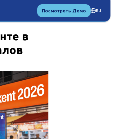
Посмотреть Демо
RU
нте в
алов