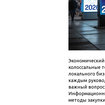
Экономический 
колоссальные т
локального биз
каждым руковод
важный вопрос
Информационны
методы закупк