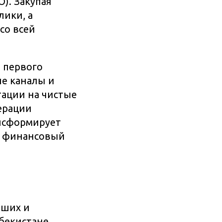
). Закупая
лики, а
со всей
 первого
ые каналы и
тации на чистые
нерации
нсформирует
й финансовый
йших и
бекистане.