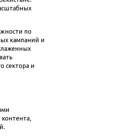
масштабных
ожности по
ых кампаний и
отлаженных
вать
о сектора и
ими
 контента,
й.