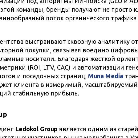
мизации под алгоритмы ИИ-поиска (GEO и AEO
этой команды, бренды получают не просто к
винообразный поток органического трафика 
ентства выстраивают сквозную аналитику от
вторной покупки, связывая воедино цифров
ламные носители. Благодаря жесткой ориен
метрики (ROI, LTV, CAC) и автоматизации ге
логов и посадочных страниц,
Muna Media
тра
жет клиента в измеримый, масштабируемы
ящий стабильную прибыль.
oup
лдинг
Ledokol Group
является одним из старе
итетных участников рынка медиабаинга в Уз