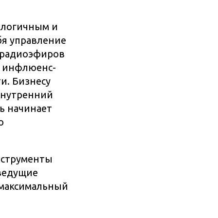
ологичным и
бя управление
и радиоэфиров
, инфлюенс-
и. Бизнесу
внутренний
ь начинает
о
инструменты
 ведущие
 максимальный