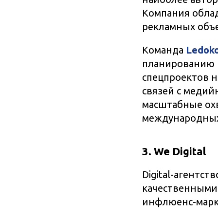
Компания облад
рекламных объ
Команда
Ledoko
планированию 
спецпроектов н
связей с меди
масштабные охв
международных
3. We Digital
Digital-агентст
качественными 
инфлюенс-марк