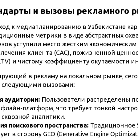
ндарты и вызовы рекламного 
дход к медиапланированию в Узбекистане ка
диционные метрики в виде абстрактных охв
азов уступили место жестким экономическим 
лечения клиента (CAC), пожизненной ценно
LTV) и чистому коэффициенту окупаемости ин
ирующий в рекламу на локальном рынке, сег
о следующими вызовами:
я аудитории:
Пользователи распределены п
флайн-платформ, что требует тонкой настро
 сквозной аналитики.
я поискового пространства:
Традиционное 
т в сторону GEO (Generative Engine Optimizati