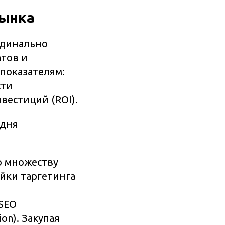
рынка
рдинально
атов и
показателям:
сти
вестиций (ROI).
одня
о множеству
йки таргетинга
SEO
on). Закупая