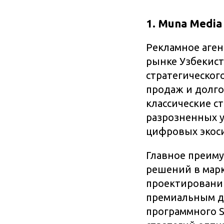
1. Muna Media
Рекламное аге
рынке Узбекист
стратегическог
продаж и долг
классические с
разрозненных у
цифровых экос
Главное преим
решений в марк
проектировани
премиальным д
программного S