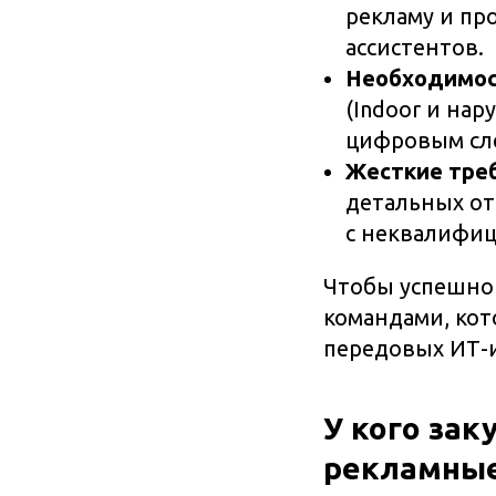
рекламу и пр
ассистентов.
Необходимос
(Indoor и на
цифровым сле
Жесткие треб
детальных от
с неквалифи
Чтобы успешно 
командами, кот
передовых ИТ-
У кого зак
рекламные