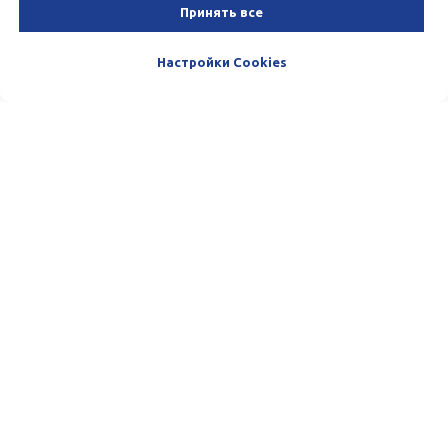
Принять все
Настройки Cookies
Пишите и звоните нам. Мы очень
любим общаться с нашими
Клиентами. :)
Телефон:
(+998) 33-100-13-13