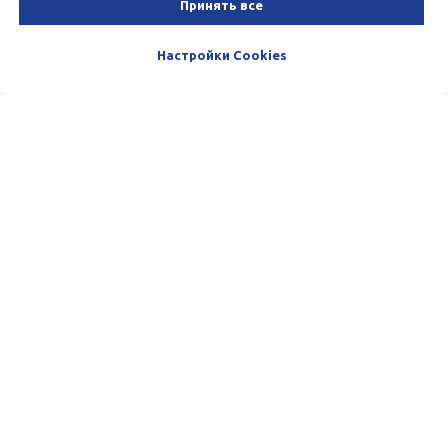
Принять все
Настройки Cookies
Пишите и звоните нам. Мы очень
любим общаться с нашими
Клиентами. :)
Телефон:
(+998) 33-100-13-13