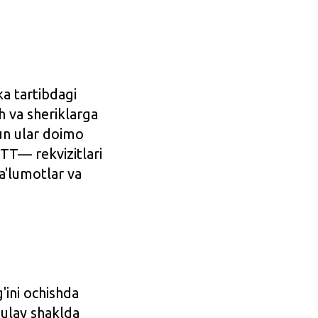
ka tartibdagi
h va sheriklarga
hun ular doimo
TT— rekvizitlari
a'lumotlar va
'ini ochishda
qulay shaklda