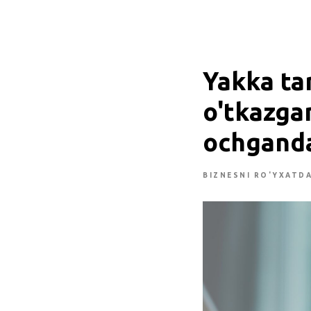
Yakka ta
o'tkazga
ochganda
BIZNESNI RO'YXATD