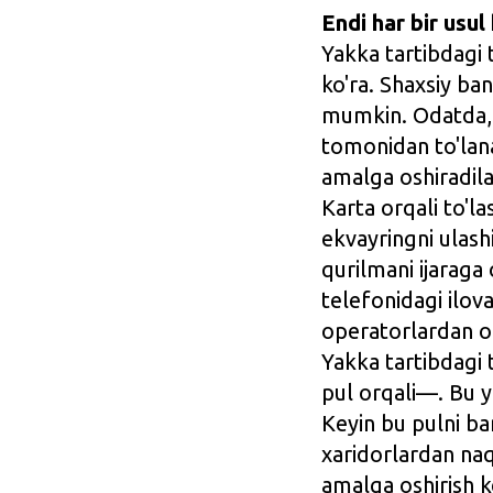
Endi har bir usul
Yakka tartibdagi 
ko'ra. Shaxsiy ban
mumkin. Odatda, 
tomonidan to'lana
amalga oshiradila
Karta orqali to'la
ekvayringni ulash
qurilmani ijaraga 
telefonidagi ilov
operatorlardan o
Yakka tartibdagi
pul orqali—. Bu y
Keyin bu pulni ba
xaridorlardan naq
amalga oshirish k