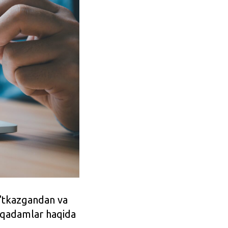
o'tkazgandan va
i qadamlar haqida