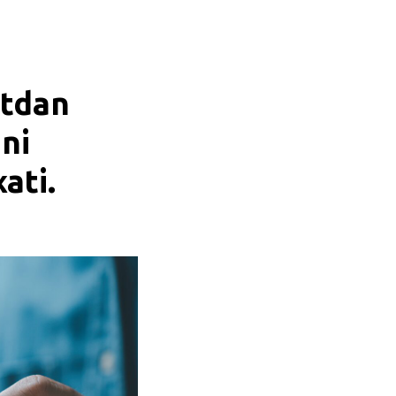
atdan
ni
ati.