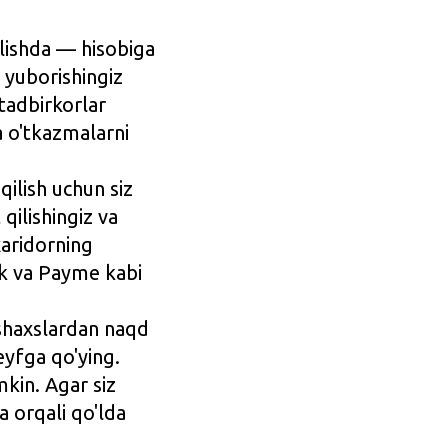
ilishda — hisobiga
a yuborishingiz
tadbirkorlar
a o'tkazmalarni
qilish uchun siz
qilishingiz va
xaridorning
ick va Payme kabi
shaxslardan naqd
eyfga qo'ying.
mkin. Agar siz
a orqali qo'lda