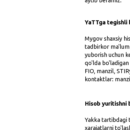
aytib beramiz.
YaTTga tegishli 
Mygov shaxsiy his
tadbirkor ma'lumo
yuborish uchun ke
qo'lda bo'ladigan
FIO, manzil, STIR
kontaktlar: manzi
Hisob yuritishni
Yakka tartibdagi 
xarajatlarni to'l