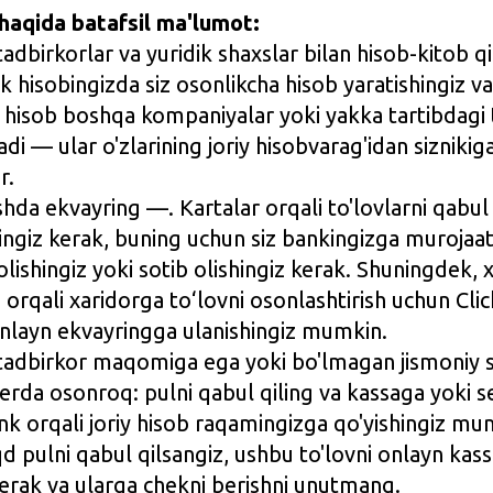
 haqida batafsil ma'lumot:
tadbirkorlar va yuridik shaxslar bilan hisob-kitob q
k hisobingizda siz osonlikcha hisob yaratishingiz v
hisob boshqa kompaniyalar yoki yakka tartibdagi 
di — ular o'zlarining joriy hisobvarag'idan siznikig
r.
shda ekvayring —. Kartalar orqali to'lovlarni qabul 
ingiz kerak, buning uchun siz bankingizga murojaat 
olishingiz yoki sotib olishingiz kerak. Shuningdek, 
a orqali xaridorga to‘lovni osonlashtirish uchun Cl
nlayn ekvayringga ulanishingiz mumkin.
 tadbirkor maqomiga ega yoki bo'lmagan jismoniy 
erda osonroq: pulni qabul qiling va kassaga yoki s
nk orqali joriy hisob raqamingizga qo'yishingiz mu
d pulni qabul qilsangiz, ushbu to'lovni onlayn kass
erak va ularga chekni berishni unutmang.