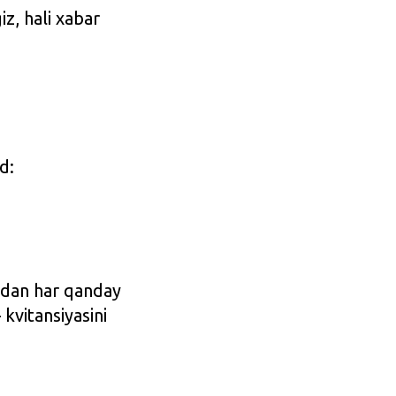
iz, hali xabar
d:
sdan har qanday
 kvitansiyasini