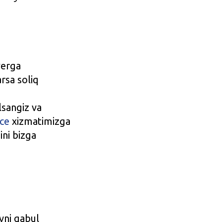
yerga
rsa soliq
lsangiz va
ce
xizmatimizga
ini bizga
ovni qabul