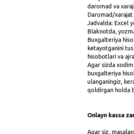
daromad va xaraja
Daromad/xarajat i
Jadvalda: Excel y
Blaknotda, yozm
Buxgalteriya hiso
ketayotganini tus
hisobotlari va ajr
Agar sizda xodiml
buxgalteriya hiso
ulanganingiz, ker
qoldirgan holda b
Onlayn kassa zaru
Agar siz, masalan