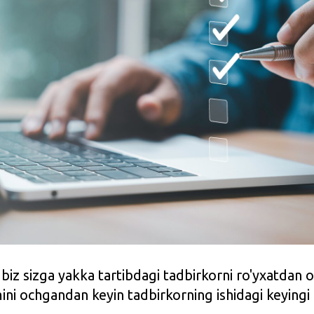
iz sizga yakka tartibdagi tadbirkorni ro'yxatdan 
ini ochgandan keyin tadbirkorning ishidagi keying