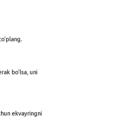
to'plang.
rak bo'lsa, uni
uchun ekvayringni