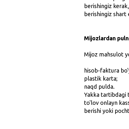
berishingiz kerak,
berishingiz shart
Mijozlardan puln
Mijoz mahsulot yo
hisob-faktura bo'
plastik karta;
naqd pulda.
Yakka tartibdagi
to'lov onlayn kass
berishi yoki poch