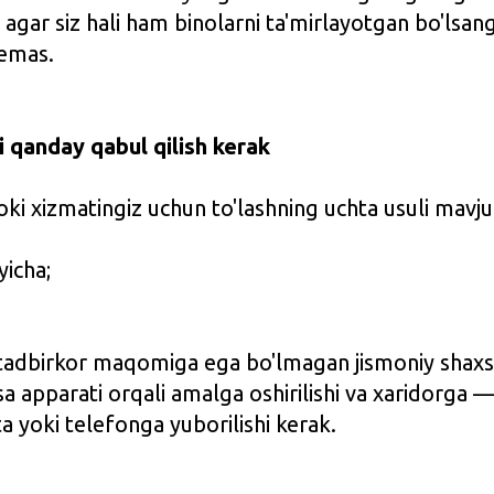
 agar siz hali ham binolarni ta'mirlayotgan bo'lsang
 emas.
i qanday qabul qilish kerak
ki xizmatingiz uchun to'lashning uchta usuli mavju
yicha;
 tadbirkor maqomiga ega bo'lmagan jismoniy shax
a apparati orqali amalga oshirilishi va xaridorga —
ta yoki telefonga yuborilishi kerak.