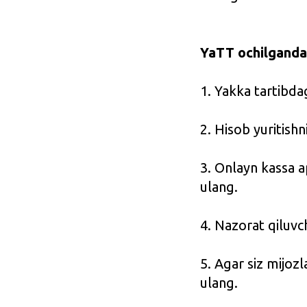
YaTT ochilgandan
1. Yakka tartibda
2. Hisob yuritishn
3. Onlayn kassa ap
ulang.
4. Nazorat qiluvc
5. Agar siz mijozl
ulang.