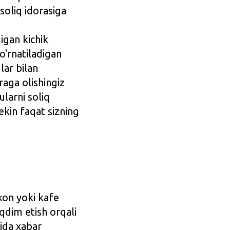
soliq idorasiga
igan kichik
o'rnatiladigan
lar bilan
raga olishingiz
ularni soliq
ekin faqat sizning
'kon yoki kafe
aqdim etish orqali
sida xabar