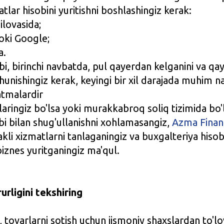
tlar hisobini yuritishni boshlashingiz kerak:
lovasida;
oki Google;
a.
bi, birinchi navbatda, pul qayerdan kelganini va qa
hunishingiz kerak, keyingi bir xil darajada muhim na
atmalardir
aringiz bo'lsa yoki murakkabroq soliq tizimida bo'
bi bilan shug'ullanishni xohlamasangiz,
Azma Finan
akli xizmatlarni tanlaganingiz va buxgalteriya hisob
iznes yuritganingiz ma'qul.
rligini tekshiring
, tovarlarni sotish uchun jismoniy shaxslardan to'l