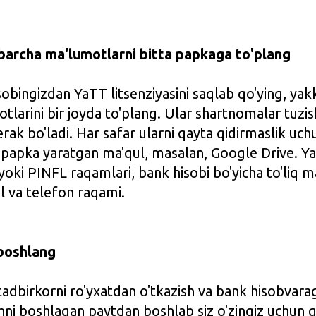
barcha ma'lumotlarni bitta papkaga to'plang
obingizdan YaTT litsenziyasini saqlab qo'ying, yak
tlarini bir joyda to'plang. Ular shartnomalar tuzis
rak bo'ladi. Har safar ularni qayta qidirmaslik uc
 papka yaratgan ma'qul, masalan, Google Drive. Ya
yoki PINFL raqamlari, bank hisobi bo'yicha to'liq m
l va telefon raqami.
 boshlang
tadbirkorni ro'yxatdan o'tkazish va bank hisobvarag
ashni boshlagan paytdan boshlab siz o'zingiz uchun 