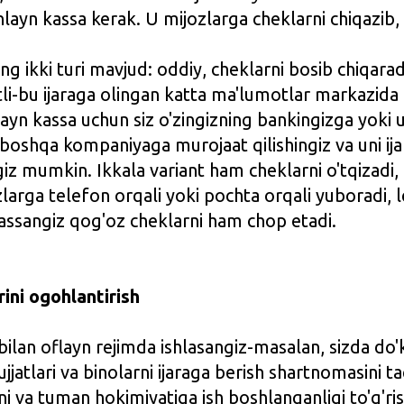
nlayn kassa kerak. U mijozlarga cheklarni chiqazib, 
ng ikki turi mavjud: oddiy, cheklarni bosib chiqarad
tli-bu ijaraga olingan katta ma'lumotlar markazida 
ayn kassa uchun siz o'zingizning bankingizga yoki u
boshqa kompaniyaga murojaat qilishingiz va uni ija
giz mumkin. Ikkala variant ham cheklarni o'tqizadi, 
zlarga telefon orqali yoki pochta orqali yuboradi, l
assangiz qog'oz cheklarni ham chop etadi.
ini ogohlantirish
 bilan oflayn rejimda ishlasangiz-masalan, sizda do
ujjatlari va binolarni ijaraga berish shartnomasini t
i va tuman hokimiyatiga ish boshlanganligi to'g'ri