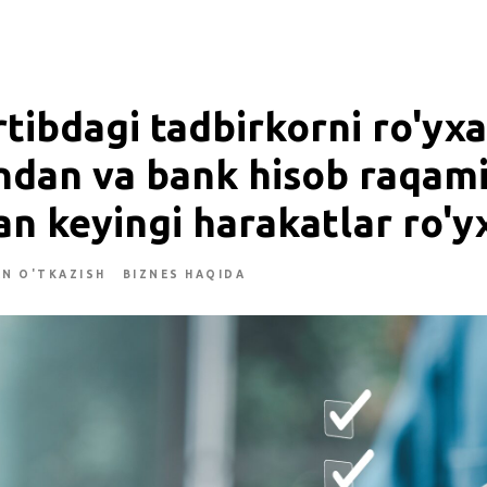
rtibdagi tadbirkorni ro'yx
ndan va bank hisob raqami
n keyingi harakatlar ro'yx
AN O'TKAZISH
BIZNES HAQIDA