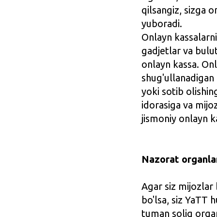
qilsangiz, sizga o
yuboradi.
Onlayn kassalarni
gadjetlar va bulu
onlayn kassa. Onl
shug'ullanadigan 
yoki sotib olishin
idorasiga va mijo
jismoniy onlayn k
Nazorat organlar
Agar siz mijozlar
bo'lsa, siz YaTT h
tuman soliq organ