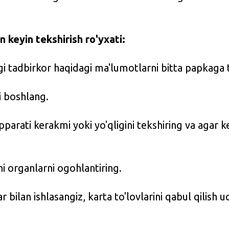
 keyin tekshirish ro'yxati:
gi tadbirkor haqidagi ma'lumotlarni bitta papkaga 
i boshlang.
parati kerakmi yoki yo'qligini tekshiring va agar ke
hi organlarni ogohlantiring.
ar bilan ishlasangiz, karta to'lovlarini qabul qilish 