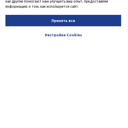
как другие помогают нам улучшить ваш опыт, предоставляя
информацию о том, как используется сайт.
Принять все
Настройки Cookies
Пишите и звоните нам. Мы очень
любим общаться с нашими
Клиентами. :)