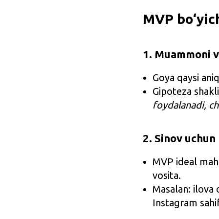
MVP bo‘yich
1. Muammoni va
Goya qaysi ani
Gipoteza shakl
foydalanadi, ch
2. Sinov uchun
MVP ideal mahs
vosita.
Masalan: ilova
Instagram sahi