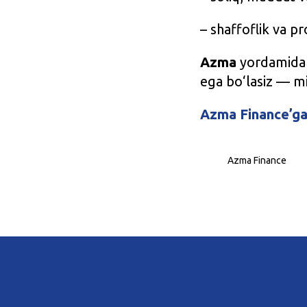
– shaffoflik va pr
Azma
yordamida s
ega bo‘lasiz — mij
Azma Finance’g
Azma Finance