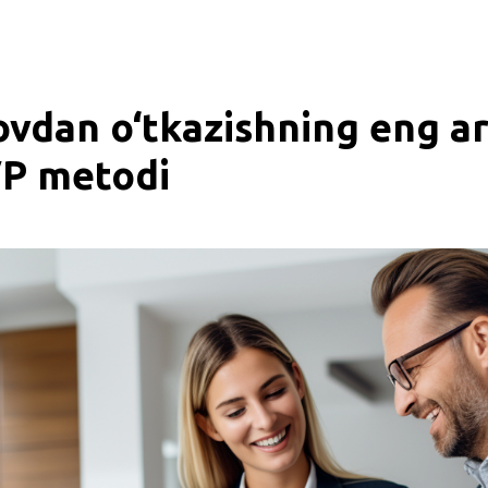
ovdan o‘tkazishning eng a
VP metodi