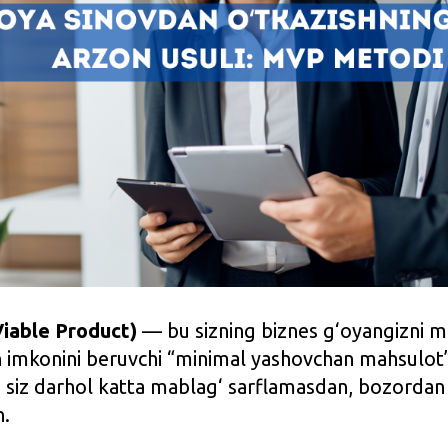
iable Product)
— bu sizning biznes g‘oyangizni m
ish imkonini beruvchi “minimal yashovchan mahsulo
 siz darhol katta mablag‘ sarflamasdan, bozordan 
n.