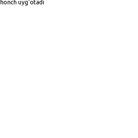
shonch uyg‘otadi