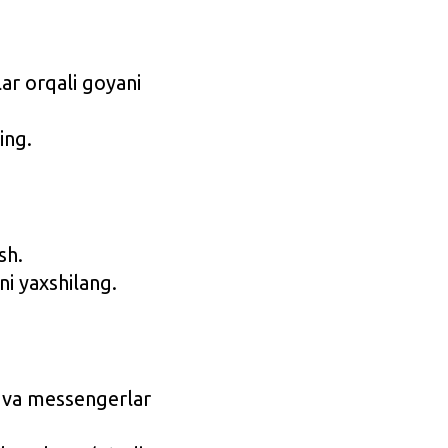
lar orqali goyani
ing.
sh.
rni yaxshilang.
r va messengerlar