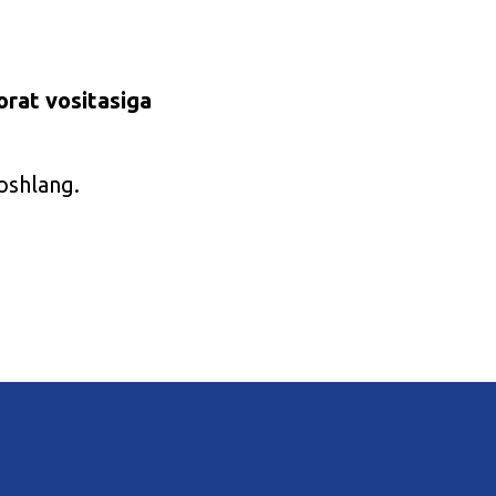
orat vositasiga
oshlang.