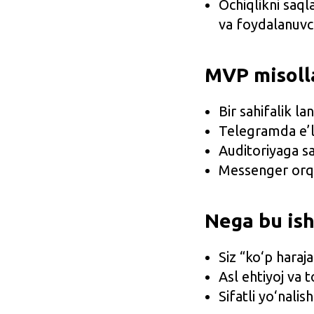
Ochiqlikni saql
va foydalanuvch
MVP misolla
Bir sahifalik l
Telegramda e’l
Auditoriyaga s
Messenger orqal
Nega bu ish
Siz “ko‘p haraj
Asl ehtiyoj va to
Sifatli yo‘nalis