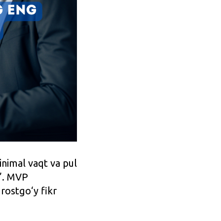
inimal vaqt va pul
t”. MVP
rostgo‘y fikr