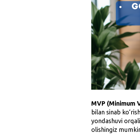
MVP (Minimum V
bilan sinab ko‘r
yondashuvi orqali
olishingiz mumki