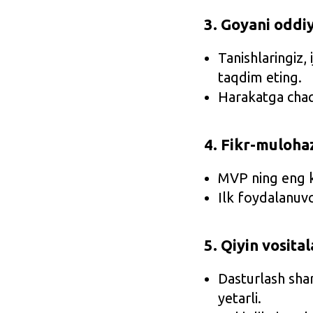
3. Goyani oddiy
Tanishlaringiz,
taqdim eting.
Harakatga chaqi
4. Fikr-mulohaz
MVP ning eng ka
Ilk foydalanuvch
5. Qiyin vosital
Dasturlash sha
yetarli.