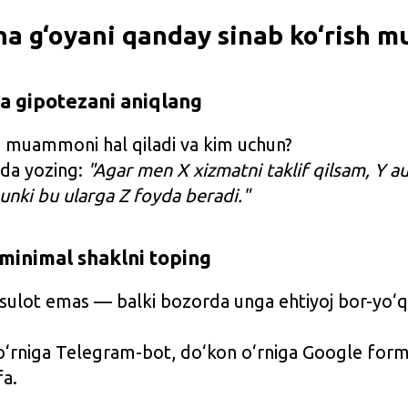
a g‘oyani qanday sinab ko‘rish 
 gipotezani aniqlang
q muammoni hal qiladi va kim uchun?
ida yozing:
"Agar men X xizmatni taklif qilsam, Y a
unki bu ularga Z foyda beradi."
 minimal shaklni toping
ulot emas — balki bozorda unga ehtiyoj bor-yo‘qli
 o‘rniga Telegram-bot, do‘kon o‘rniga Google forma
fa.