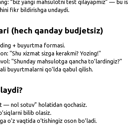
ang: “biz yangi mahsulotni test qilayapmiz” — bu i
ini fikr bildirishga undaydi.
ri (hech qanday budjetsiz)
anding + buyurtma formasi.
on: "Shu xizmat sizga kerakmi? Yozing!"
avol: "Shunday mahsulotga qancha to‘lardingiz?"
i buyurtmalarni qo‘lda qabul qilish.
laydi?
at — nol sotuv” holatidan qochasiz.
‘siqlarni bilib olasiz.
hga o‘z vaqtida o‘tishingiz oson bo‘ladi.