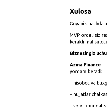
Xulosa
Goyani sinashda a
MVP orqali siz re
kerakli mahsulotn
Biznesingiz uchun
Azma Finance
— 
yordam beradi:
– hisobot va buxg
– hujjatlar chalkas
– soliq, muddat v