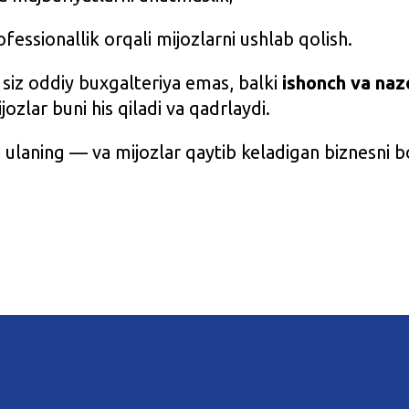
ofessionallik orqali mijozlarni ushlab qolish.
iz oddiy buxgalteriya emas, balki
ishonch va naz
ozlar buni his qiladi va qadrlaydi.
a
ulaning — va mijozlar qaytib keladigan biznesni b