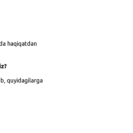
rda haqiqatdan
iz?
b, quyidagilarga