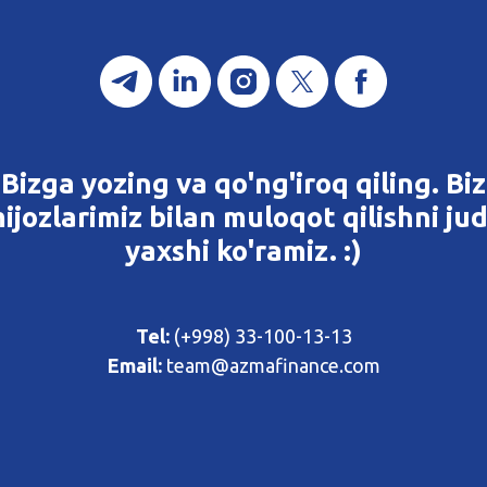
Bizga yozing va qo'ng'iroq qiling. Biz
ijozlarimiz bilan muloqot qilishni ju
yaxshi ko'ramiz. :)
Tel:
(+998) 33-100-13-13
Email:
team@azmafinance.com