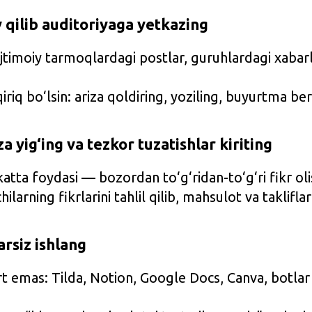
 qilib auditoriyaga yetkazing
 ijtimoiy tarmoqlardagi postlar, guruhlardagi xabar
riq bo‘lsin: ariza qoldiring, yoziling, buyurtma ber
a yig‘ing va tezkor tuzatishlar kiriting
tta foydasi — bozordan to‘g‘ridan-to‘g‘ri fikr oli
ilarning fikrlarini tahlil qilib, mahsulot va taklifla
arsiz ishlang
rt emas: Tilda, Notion, Google Docs, Canva, botla