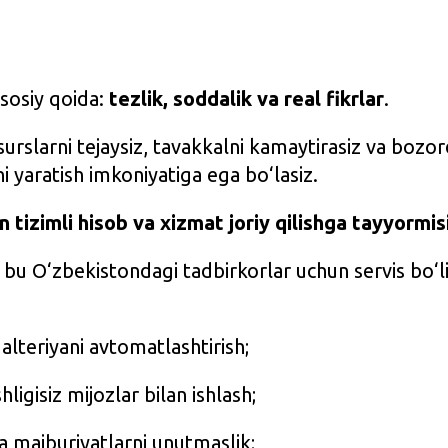
sosiy qoida:
tezlik, soddalik va real fikrlar
.
surslarni tejaysiz, tavakkalni kamaytirasiz va bozo
i yaratish imkoniyatiga ega bo‘lasiz.
 tizimli hisob va xizmat joriy qilishga tayyormis
bu O‘zbekistondagi tadbirkorlar uchun servis bo‘li
alteriyani avtomatlashtirish;
hligisiz mijozlar bilan ishlash;
a majburiyatlarni unutmaslik;