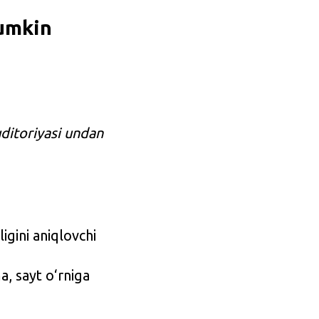
mumkin
uditoriyasi undan
gini aniqlovchi
, sayt o‘rniga