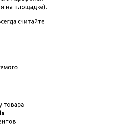
ия на площадке).
сегда считайте
самого
у товара
ds
ентов