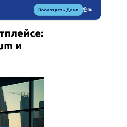
Посмотреть Демо
RU
тплейсе:
um и