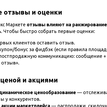
е отзывы и оценки
екс Маркете
отзывы влияют на ранжирование
ь
. Чтобы быстро собрать первые оценки:
рвых клиентов оставить отзыв.
упон/бонус за фидбэк (если правила площад
постпродажную коммуникацию: сообщение +
 отзыв».
с ценой и акциями
динамическое ценообразование
— отслежива
ы у конкурентов.
е
акции маркетплейса
— распродажи, скидоч