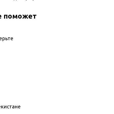
ce поможет
ерьте
екистане