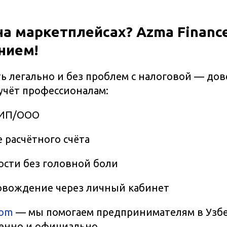
на маркетплейсах? Azma Finan
нием!
ь легально и без проблем с налоговой — дов
учёт профессионалам:
 ИП/ООО
расчётного счёта
ости без головной боли
овождение через личный кабинет
com
— мы помогаем предпринимателям в Узб
енно и официально.