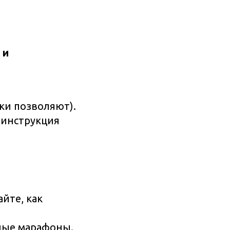
 и
ки позволяют).
 инструкция
йте, как
ные марафоны.