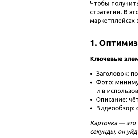
Чтобы получить
стратегии. В э
маркетплейсах в
1. Оптими
Ключевые эле
Заголовок: п
Фото: миниму
и в использо
Описание: чё
Видеообзор: 
Карточка — это 
секунды, он уйд