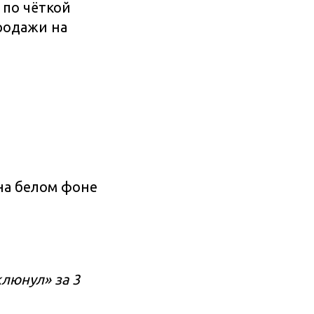
 по чёткой
продажи на
на белом фоне
клюнул» за 3