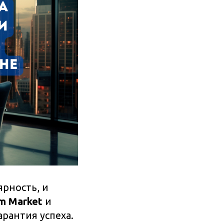
рность, и
m Market
и
арантия успеха.