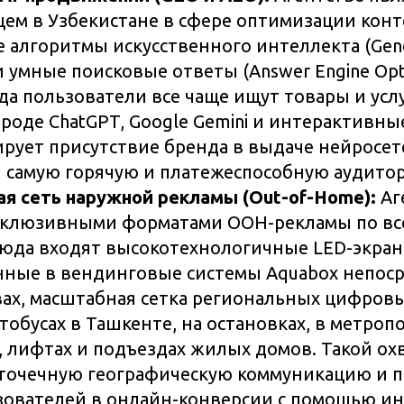
ем в Узбекистане в сфере оптимизации конт
 алгоритмы искусственного интеллекта (Gener
 и умные поисковые ответы (Answer Engine Opti
гда пользователи все чаще ищут товары и усл
вроде ChatGPT, Google Gemini и интерактивны
рует присутствие бренда в выдаче нейросет
 самую горячую и платежеспособную аудито
я сеть наружной рекламы (Out-of-Home):
Аг
склюзивными форматами OOH-рекламы по вс
Сюда входят высокотехнологичные LED-экран
ные в вендинговые системы Aquabox непоср
ах, масштабная сетка региональных цифровы
тобусах в Ташкенте, на остановках, в метропо
, лифтах и подъездах жилых домов. Такой ох
точечную географическую коммуникацию и 
ователей в онлайн-конверсии с помощью и