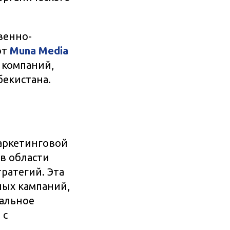
венно-
ют
Muna Media
 компаний,
екистана.
аркетинговой
в области
ратегий. Эта
ных кампаний,
альное
 с