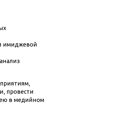
ых
 и имиджевой
анализ
дприятиям,
и, провести
дею в медийном