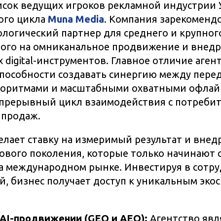
исок ведущих игроков рекламной индустрии 
ого цикла
Muna Media
. Компания зарекомендо
логический партнер для среднего и крупного
ого на омниканальное продвижение и внед
digital-инструментов. Главное отличие аген
способности создавать синергию между пер
оритмами и масштабными охватными офлай
прерывный цикл взаимодействия с потребит
 продаж.
елает ставку на измеримый результат и внед
ового поколения, которые только начинают 
а международном рынке. Инвестируя в сотру
й, бизнес получает доступ к уникальным эк
AI-продвижении (GEO и AEO):
Агентство явл