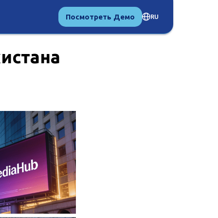
Посмотреть Демо
RU
кистана