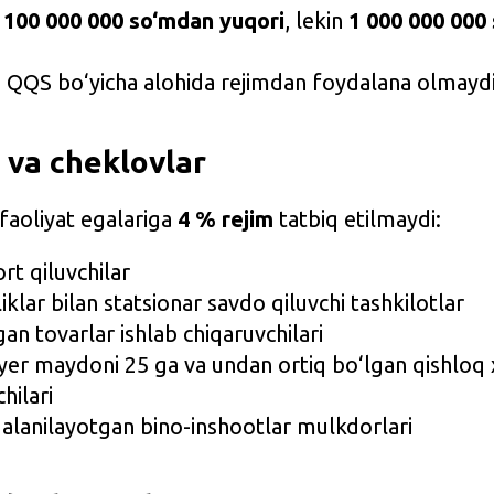
i
100 000 000 so‘mdan yuqori
, lekin
1 000 000 000
va QQS bo‘yicha alohida rejimdan foydalana olmayd
r va cheklovlar
faoliyat egalariga
4 % rejim
tatbiq etilmaydi:
rt qiluvchilar
iklar bilan statsionar savdo qiluvchi tashkilotlar
gan tovarlar ishlab chiqaruvchilari
yer maydoni 25 ga va undan ortiq bo‘lgan qishloq xo
hilari
alanilayotgan bino-inshootlar mulkdorlari