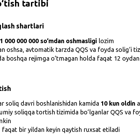
‘tish tartibi
qlash shartlari
1 000 000 000 so‘mdan oshmasligi
lozim
 oshsa, avtomatik tarzda QQS va foyda solig‘i tiz
shda boshqa rejimga o‘tmagan holda faqat 12 oydan 
tish
ar soliq davri boshlanishidan kamida
10 kun oldin
a
miy soliqqa tortish tizimida bo‘lganlar QQS va fo
mkin
 faqat bir yildan keyin qaytish ruxsat etiladi