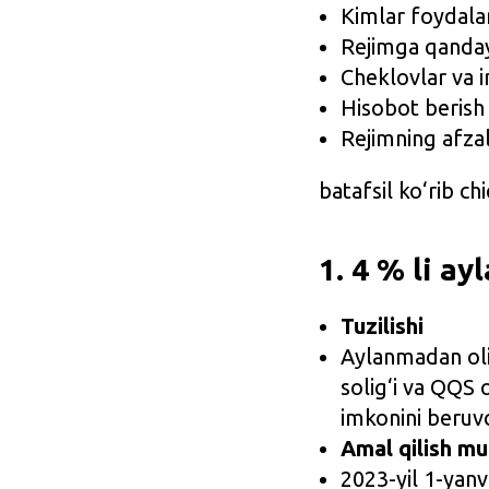
Kimlar foydala
Rejimga qanday
Cheklovlar va i
Hisobot berish v
Rejimning afzall
batafsil ko‘rib ch
1. 4 % li a
Tuzilishi
Aylanmadan oli
solig‘i va QQS 
imkonini beruv
Amal qilish mu
2023-yil 1-yan