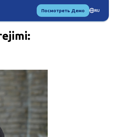
Посмотреть Демо
RU
ejimi: