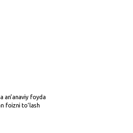
a an’anaviy foyda
n foizni to‘lash