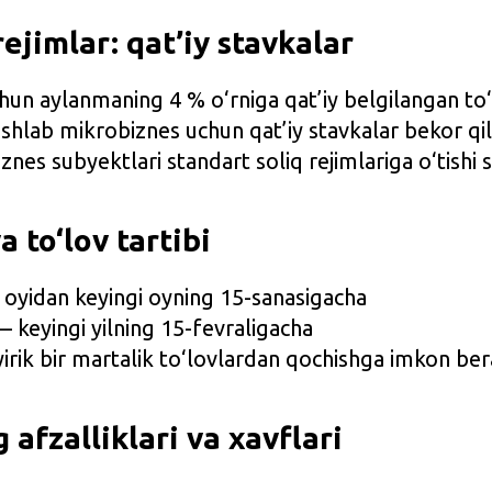
ejimlar: qat’iy stavkalar
hun aylanmaning 4 % o‘rniga qat’iy belgilangan t
hlab mikrobiznes uchun qat’iy stavkalar bekor qil
iznes subyektlari standart soliq rejimlariga o‘tishi 
a to‘lov tartibi
 oyidan keyingi oyning 15-sanasigacha
 keyingi yilning 15-fevraligacha
irik bir martalik to‘lovlardan qochishga imkon ber
 afzalliklari va xavflari