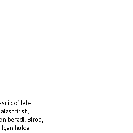
sni qo‘llab-
alashtirish,
on beradi. Biroq,
qilgan holda