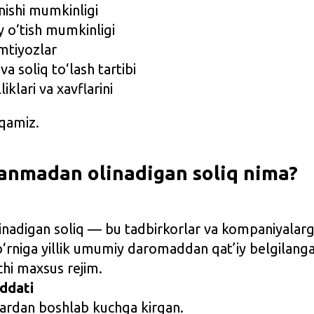
nishi mumkinligi
 o‘tish mumkinligi
mtiyozlar
a soliq to‘lash tartibi
iklari va xavflarini
iqamiz.
ylanmadan olinadigan soliq nima?
nadigan soliq — bu tadbirkorlar va kompaniyalarg
o‘rniga yillik umumiy daromaddan qat’iy belgilanga
chi maxsus rejim.
ddati
vardan boshlab kuchga kirgan.