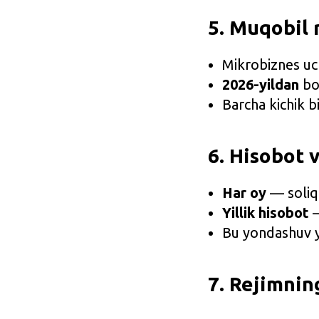
5. Muqobil r
Mikrobiznes uc
2026-yildan
bos
Barcha kichik b
6. Hisobot v
Har oy
— soliq
Yillik hisobot
—
Bu yondashuv y
7. Rejimning