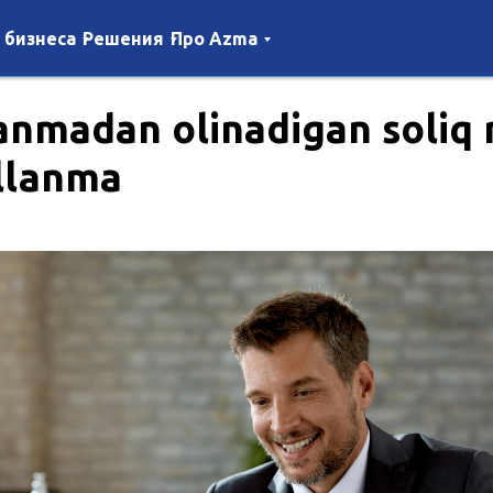
 бизнеса
Решения
Про Azma
anmadan olinadigan soliq r
‘llanma