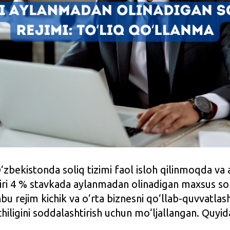
O‘zbekistonda soliq tizimi faol isloh qilinmoqda va 
iri 4 % stavkada aylanmadan olinadigan maxsus soli
shbu rejim kichik va o‘rta biznesni qo‘llab-quvvatla
hiligini soddalashtirish uchun mo‘ljallangan. Quyida