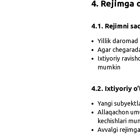
4. Rejimga o
4.1. Rejimni sa
Yillik daromad
Agar chegaradan
Ixtiyoriy ravi
mumkin
4.2. Ixtiyoriy o‘
Yangi subyektl
Allaqachon umu
kechishlari mu
Avvalgi rejimga