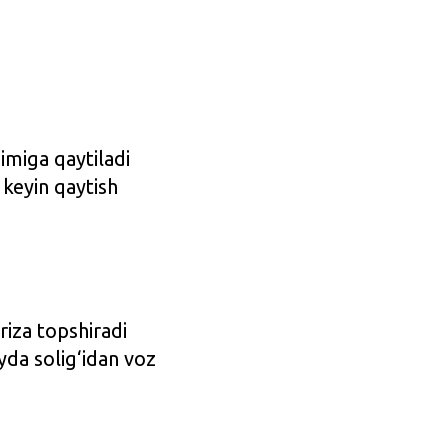
imiga qaytiladi
keyin qaytish
riza topshiradi
yda solig‘idan voz