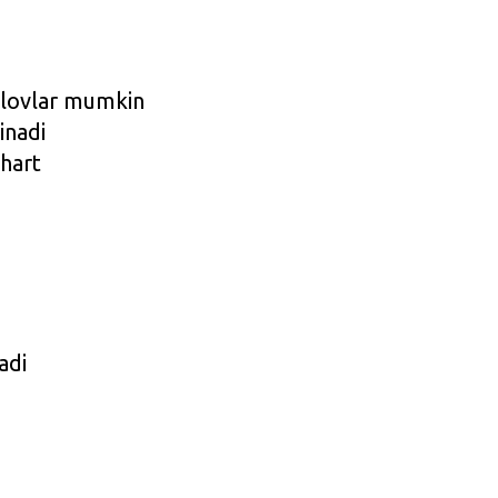
o‘lovlar mumkin
inadi
shart
adi