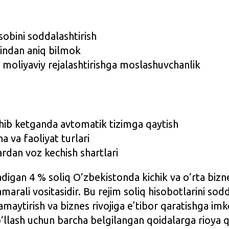
sobini soddalashtirish
dindan aniq bilmok
 moliyaviy rejalashtirishga moslashuvchanlik
ib ketganda avtomatik tizimga qaytish
 va faoliyat turlari
rdan voz kechish shartlari
igan 4 % soliq O‘zbekistonda kichik va o‘rta bizne
arali vositasidir. Bu rejim soliq hisobotlarini sodd
maytirish va biznes rivojiga e’tibor qaratishga imk
‘llash uchun barcha belgilangan qoidalarga rioya 