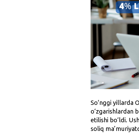
So‘nggi yillarda 
o‘zgarishlardan b
etilishi bo‘ldi. U
soliq ma’muriyatc