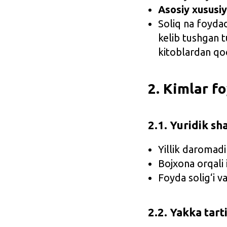
Asosiy xususiy
Soliq na foydad
kelib tushgan 
kitoblardan qoc
2. Kimlar f
2.1. Yuridik sh
Yillik daromad
Bojxona orqali 
Foyda solig‘i v
2.2. Yakka tart