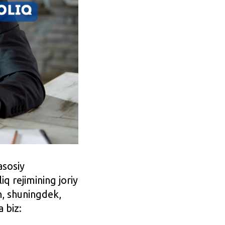
asosiy
q rejimining joriy
sh, shuningdek,
 biz: