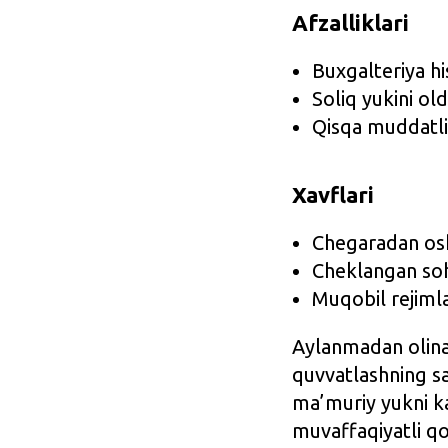
Afzalliklari
Buxgalteriya hi
Soliq yukini ol
Qisqa muddatli
Xavflari
Chegaradan osh
Cheklangan soha
Muqobil rejimla
Aylanmadan olinad
quvvatlashning sam
ma’muriy yukni ka
muvaffaqiyatli qo