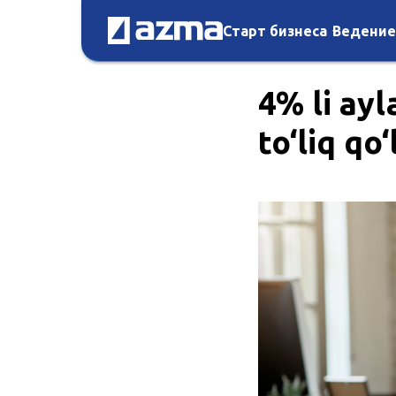
Старт бизнеса
Ведение
4% li ayl
to‘liq qo