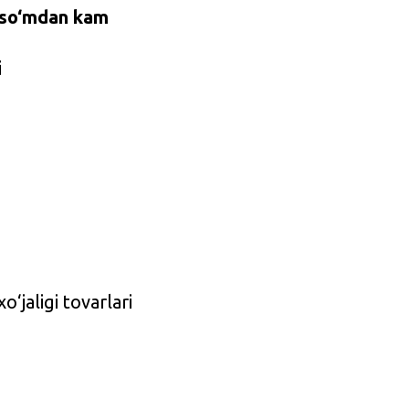
 so‘mdan kam
i
‘jaligi tovarlari