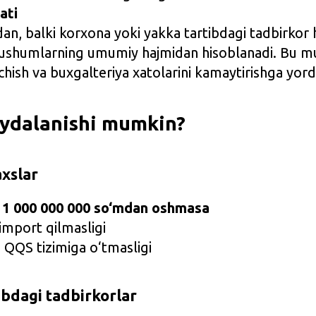
ati
an, balki korxona yoki yakka tartibdagi tadbirkor 
tushumlarning umumiy hajmidan hisoblanadi. Bu m
hish va buxgalteriya xatolarini kamaytirishga yor
oydalanishi mumkin?
axslar
i
1 000 000 000 so‘mdan oshmasa
import qilmasligi
a QQS tizimiga o‘tmasligi
ibdagi tadbirkorlar