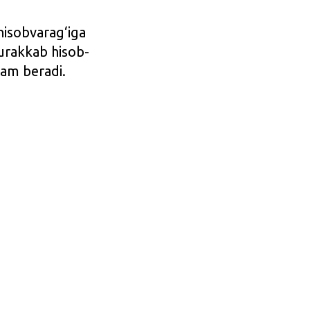
hisobvarag‘iga
urakkab hisob-
dam beradi.