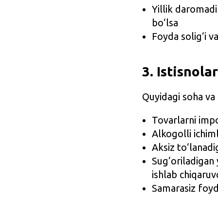
Yillik daromad
bo‘lsa
Foyda solig‘i 
3. Istisnola
Quyidagi soha va 
Tovarlarni impo
Alkogolli ichiml
Aksiz to‘lanadi
Sug‘oriladigan 
ishlab chiqaruvc
Samarasiz foyd