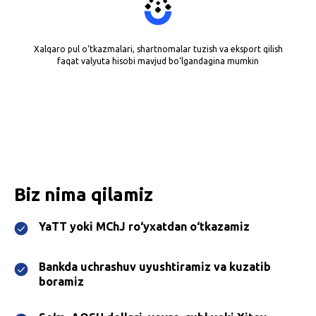
Xalqaro pul o‘tkazmalari, shartnomalar tuzish va eksport qilish
faqat valyuta hisobi mavjud bo‘lgandagina mumkin
Biz nima qilamiz
YaTT yoki MChJ ro‘yxatdan o‘tkazamiz
Bankda uchrashuv uyushtiramiz va kuzatib
boramiz