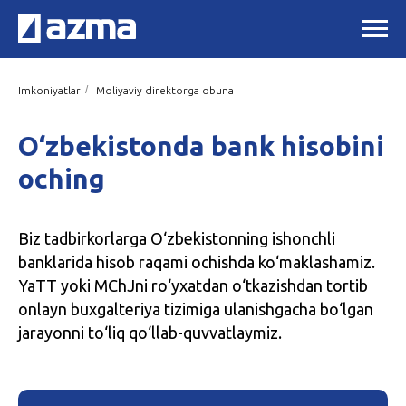
/
Imkoniyatlar
Moliyaviy direktorga obuna
O‘zbekistonda bank hisobini
oching
Biz tadbirkorlarga O‘zbekistonning ishonchli
banklarida hisob raqami ochishda ko‘maklashamiz.
YaTT yoki MChJni ro‘yxatdan o‘tkazishdan tortib
onlayn buxgalteriya tizimiga ulanishgacha bo‘lgan
jarayonni to‘liq qo‘llab-quvvatlaymiz.