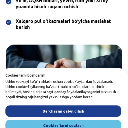
So‘m, AQSH dollari, yevro, rubl yoki Xitoy
yuanida hisob raqami ochish
Xalqaro pul o‘tkazmalari bo‘yicha maslahat
berish
Cookies'larni boshqarish
Ushbu veb-sayt to‘g‘ri ishlashi uchun cookie-fayllardan foydalanadi.
Ushbu cookie-fayllarning ba’zilari muhim bo‘lib, ularni o‘chirib
bo‘lmaydi, boshqalari esa sayt qanday foydalanilayotganini tushunish
orqali sizning tajribangizni yaxshilashga yordam beradi.
Barchasini qabul qilish
Cookies'larni sozlash