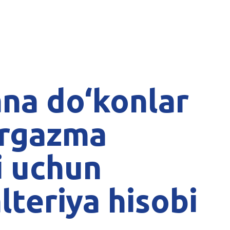
na do‘konlar
‘rgazma
i uchun
lteriya hisobi