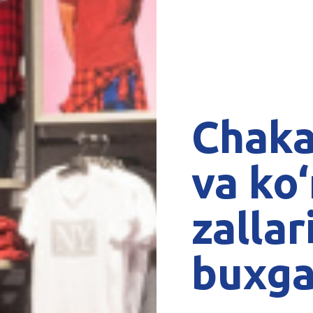
Chaka
va ko
zallar
buxga