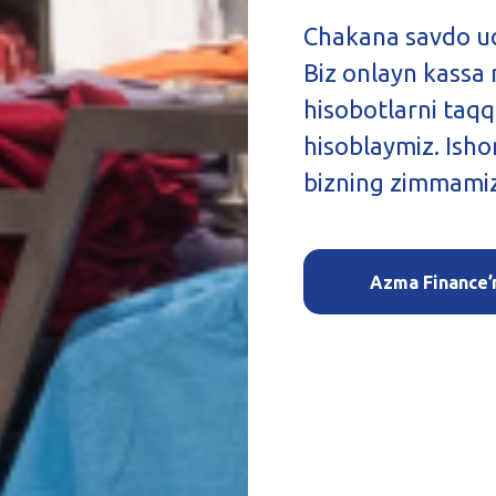
Chakana savdo uc
Biz onlayn kassa 
hisobotlarni taqq
hisoblaymiz. Isho
bizning zimmami
Azma Finance’n