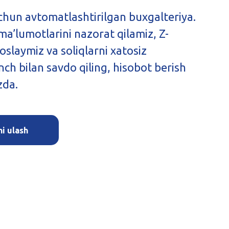
hun avtomatlashtirilgan buxgalteriya.
ma’lumotlarini nazorat qilamiz, Z-
oslaymiz va soliqlarni xatosiz
nch bilan savdo qiling, hisobot berish
zda.
i ulash