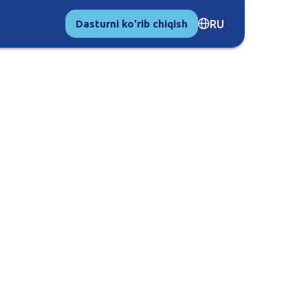
RU
Dasturni ko'rib chiqish