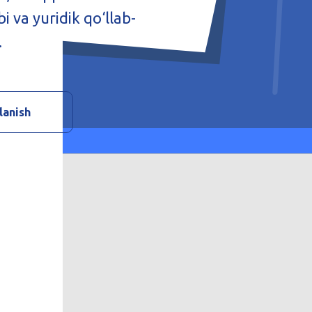
i va yuridik qo‘llab-
.
lanish