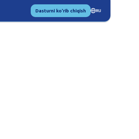
Dasturni ko'rib chiqish
RU