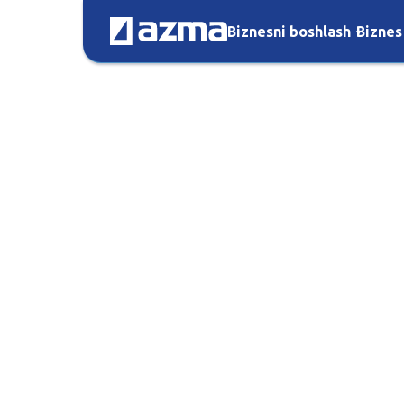
Biznesni boshlash
Biznes