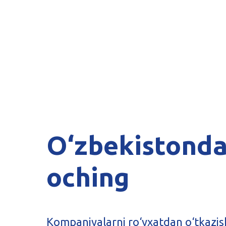
O‘zbekistonda
oching
Kompaniyalarni ro‘yxatdan o‘tkazish