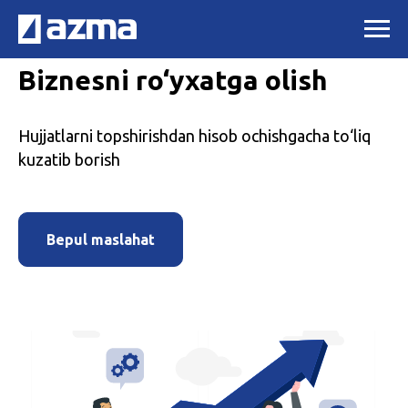
Biznesni ro‘yxatga olish
Hujjatlarni topshirishdan hisob ochishgacha to‘liq
kuzatib borish
Bepul maslahat