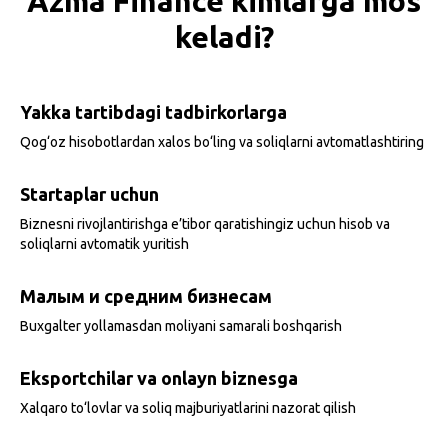
Azma Finance kimlarga mos
keladi?
Yakka tartibdagi tadbirkorlarga
Qog‘oz hisobotlardan xalos bo‘ling va soliqlarni avtomatlashtiring
Startaplar uchun
Biznesni rivojlantirishga e’tibor qaratishingiz uchun hisob va
soliqlarni avtomatik yuritish
Малым и средним бизнесам
Buxgalter yollamasdan moliyani samarali boshqarish
Eksportchilar va onlayn biznesga
Xalqaro to‘lovlar va soliq majburiyatlarini nazorat qilish