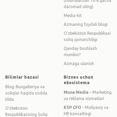
(obunalardan 10% gacha
daromad oling)
Media-kit
Azmaning foydali blogi
O'zbekiston Respublikasi
soliq qonunchiligi
Qanday boshlash
mumkin?
Azmaga ulanish
Bilimlar bazasi
Biznes uchun
ekosistema
Blog: Buxgalteriya va
Muna Media
– Marketing
soliqlar haqida sodda
va reklama xizmatlari
tilda
KSP CFO
- Moliyaviy va
O‘zbekiston
HR konsaltingi
Respublikasining Soliq