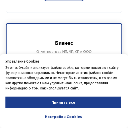
Бизнес
Отчётность за ИП, ЧП, СП и ООО
Управление Cookies
825 000 сум
Этот веб-сайт использует файлы cookie, которые помогают сайту
функционировать правильно. Некоторые из этих файлов cookie
являются необходимыми и не могут быть отключены, в то время
Оборот до 450 млн/год (без НДС)
как другие помогают нам улучшить ваш опыт, предоставляя
информацию о том, как используется сайт.
Возможности Старта +
› Отчетность по налогу с оборота
Принять все
› Шаблоны счетов, актов, накладных и договоров
Настройки Cookies
› Проверка контрагентов
› Бухотчётность ООО