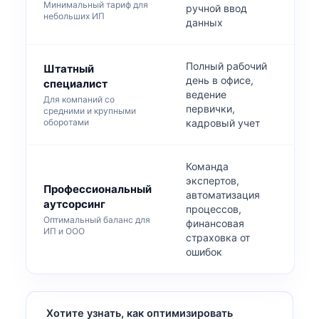
Минимальный тариф для
ручной ввод
небольших ИП
данных
Полный рабочий
Штатный
день в офисе,
специалист
ведение
4
Для компаний со
первички,
средними и крупными
оборотами
кадровый учет
Команда
экспертов,
Профессиональный
автоматизация
аутсорсинг
процессов,
1
Оптимальный баланс для
финансовая
ИП и ООО
страховка от
ошибок
Хотите узнать, как оптимизировать