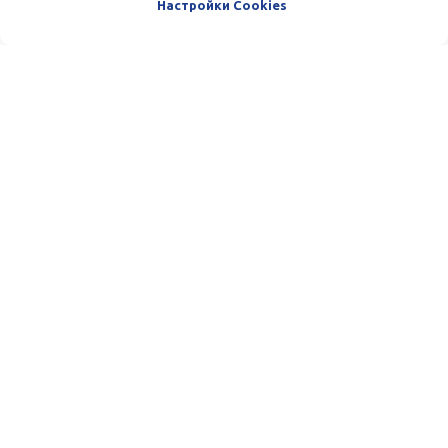
Настройки Cookies
Пишите и звоните нам. Мы очень
любим общаться с нашими
Клиентами. :)
Телефон:
(+998) 33-100-13-13
Email:
team@azmafinance.com