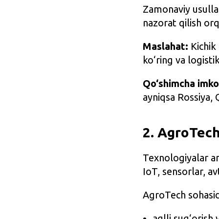
Zamonaviy usullar
nazorat qilish orq
Maslahat:
Kichik 
ko‘ring va logisti
Qo‘shimcha imko
ayniqsa Rossiya, 
2. AgroTech 
Texnologiyalar an
IoT, sensorlar, a
AgroTech sohasid
aqlli sug‘orish 