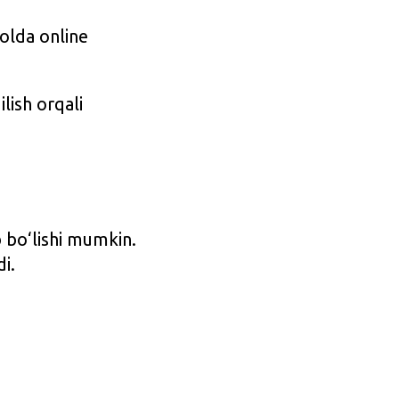
holda online
lish orqali
 bo‘lishi mumkin.
di.