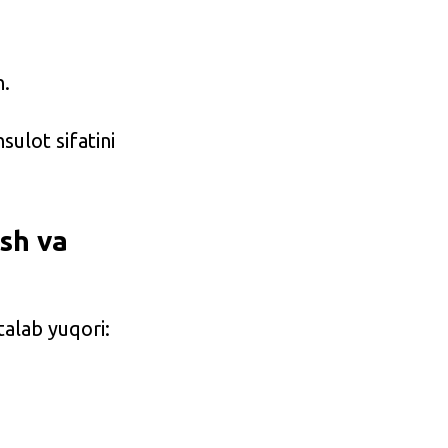
h.
sulot sifatini
ash va
talab yuqori: