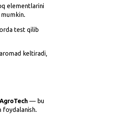
oq elementlarini
sh mumkin.
orda test qilib
aromad keltiradi,
AgroTech
— bu
n foydalanish.