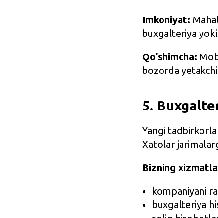
Imkoniyat:
Mahall
buxgalteriya yoki
Qo‘shimcha:
Mobil
bozorda yetakchi
5. Buxgalte
Yangi tadbirkorla
Xatolar jarimalarg
Bizning xizmatla
kompaniyani ra
buxgalteriya his