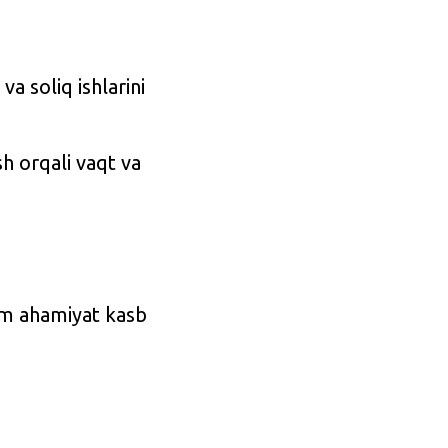
a soliq ishlarini
h orqali vaqt va
him ahamiyat kasb