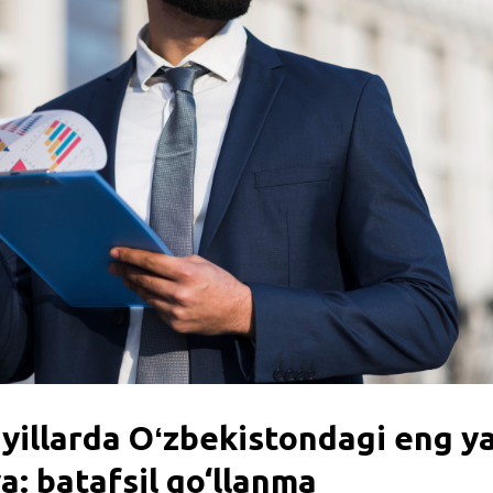
yillarda Oʻzbekistondagi eng ya
a: batafsil qo‘llanma