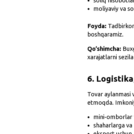
soliq hisobotlar
moliyaviy va so
Foyda:
Tadbirkorl
boshqaramiz.
Qo‘shimcha:
Buxg
xarajatlarni sezi
6. Logistik
Tovar aylanmasi v
etmoqda. Imkoniy
mini-omborlar 
shaharlarga va
eksport uchun 