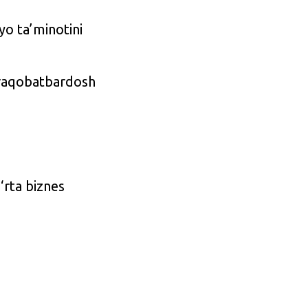
yo ta’minotini
 raqobatbardosh
‘rta biznes