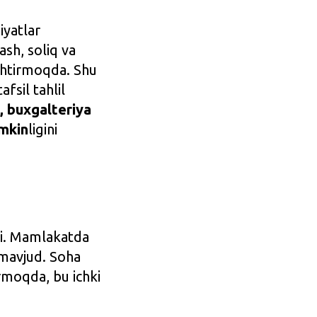
iyatlar
ash, soliq va
ashtirmoqda. Shu
afsil tahlil
, buxgalteriya
umkin
ligini
adi. Mamlakatda
 mavjud. Soha
rmoqda, bu ichki