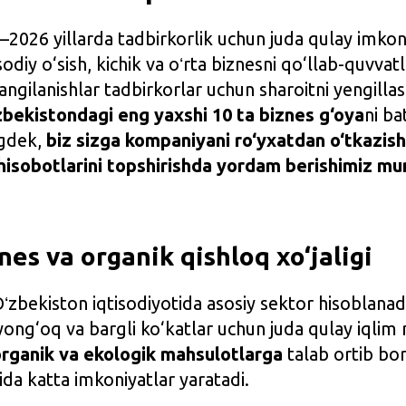
2026 yillarda tadbirkorlik uchun juda qulay imkon
diy o‘sish, kichik va oʻrta biznesni qo‘llab-quvvatl
angilanishlar tadbirkorlar uchun sharoitni yengill
bekistondagi eng yaxshi 10 ta biznes g‘oya
ni bat
ngdek,
biz sizga kompaniyani ro‘yxatdan o‘tkazish
q hisobotlarini topshirishda yordam berishimiz m
nes va organik qishloq xo‘jaligi
 Oʻzbekiston iqtisodiyotida asosiy sektor hisoblan
ong‘oq va bargli ko‘katlar uchun juda qulay iqlim
rganik va ekologik mahsulotlarga
talab ortib bo
da katta imkoniyatlar yaratadi.