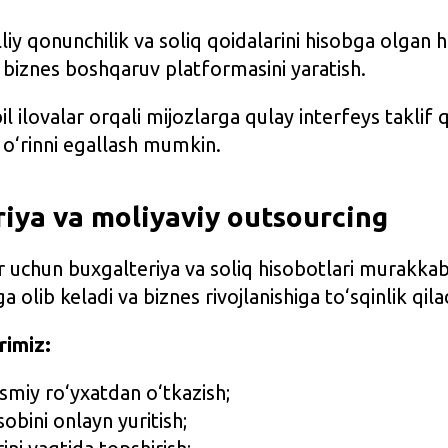
iy qonunchilik va soliq qoidalarini hisobga olgan 
 biznes boshqaruv platformasini yaratish.
 ilovalar orqali mijozlarga qulay interfeys taklif qi
 o‘rinni egallash mumkin.
riya va moliyaviy outsourcing
r uchun buxgalteriya va soliq hisobotlari murakkab
a olib keladi va biznes rivojlanishiga to‘sqinlik qila
rimiz:
smiy ro‘yxatdan o‘tkazish;
obini onlayn yuritish;