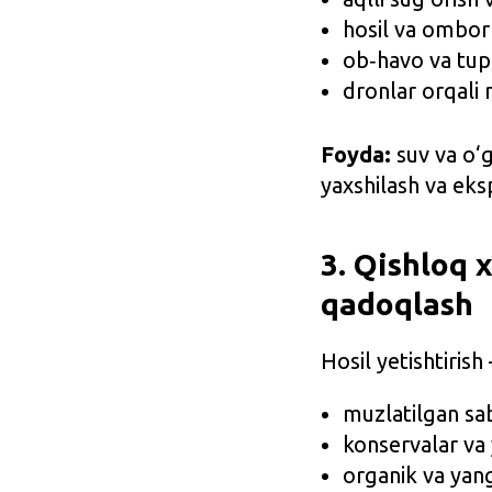
hosil va ombor 
ob‑havo va tupr
dronlar orqali 
Foyda:
suv va o‘g‘
yaxshilash va eks
3. Qishloq x
qadoqlash
Hosil yetishtiris
muzlatilgan sa
konservalar va
organik va yan