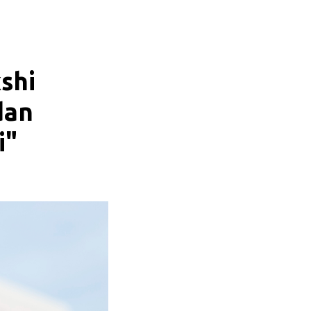
shi
dan
i"