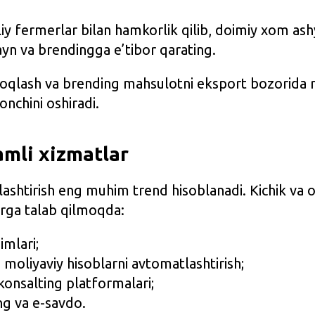
iy fermerlar bilan hamkorlik qilib, doimiy xom ash
zayn va brendingga e’tibor qarating.
qlash va brending mahsulotni eksport bozorida
honchini oshiradi.
qamli xizmatlar
ashtirish eng muhim trend hisoblanadi. Kichik va o
arga talab qilmoqda:
imlari;
 moliyaviy hisoblarni avtomatlashtirish;
konsalting platformalari;
ng va e-savdo.