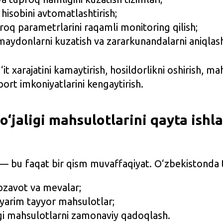
hisobini avtomatlashtirish;
oq parametrlarini raqamli monitoring qilish;
maydonlarni kuzatish va zararkunandalarni aniqlas
it xarajatini kamaytirish, hosildorlikni oshirish, mah
port imkoniyatlarini kengaytirish.
o‘jaligi mahsulotlarini qayta ishl
h — bu faqat bir qism muvaffaqiyat. O‘zbekistonda 
bzavot va mevalar;
 yarim tayyor mahsulotlar;
gi mahsulotlarni zamonaviy qadoqlash.