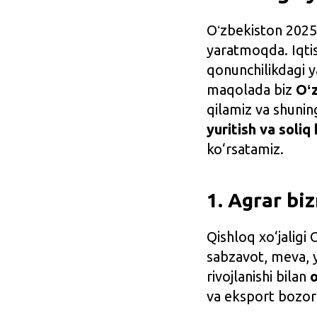
Oʻzbekiston 2025–
yaratmoqda. Iqtiso
qonunchilikdagi y
maqolada biz
Oʻz
qilamiz va shuni
yuritish va soli
ko‘rsatamiz.
1. Agrar biz
Qishloq xo‘jaligi
sabzavot, meva, y
rivojlanishi bilan
o
va eksport bozori