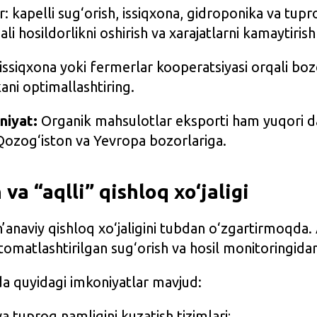
: kapelli sug‘orish, issiqxona, gidroponika va tupr
ali hosildorlikni oshirish va xarajatlarni kamaytiri
issiqxona yoki fermerlar kooperatsiyasi orqali boz
kani optimallashtiring.
niyat:
Organik mahsulotlar eksporti ham yuqori d
Qozog‘iston va Yevropa bozorlariga.
va “aqlli” qishloq xo‘jaligi
’anaviy qishloq xo‘jaligini tubdan o‘zgartirmoqda.
vtomatlashtirilgan sug‘orish va hosil monitoringida
a quyidagi imkoniyatlar mavjud:
va tuproq namligini kuzatish tizimlari;