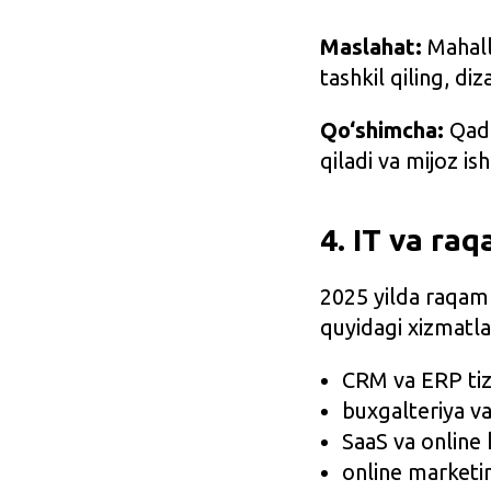
Maslahat:
Mahall
tashkil qiling, di
Qo‘shimcha:
Qado
qiladi va mijoz is
4. IT va ra
2025 yilda raqaml
quyidagi xizmatl
CRM va ERP tiz
buxgalteriya va
SaaS va online 
online marketi