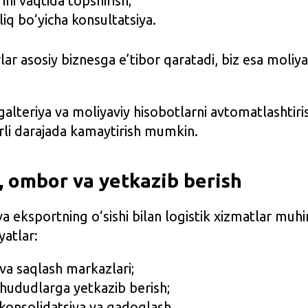
ini vaqtida topshirish;
liq bo‘yicha konsultatsiya.
ar asosiy biznesga e’tibor qaratadi, biz esa moliya v
alteriya va moliyaviy hisobotlarni avtomatlashtiris
larli darajada kamaytirish mumkin.
a, ombor va yetkazib berish
a eksportning o‘sishi bilan logistik xizmatlar mu
atlar:
va saqlash markazlari;
 hududlarga yetkazib berish;
konsolidatsiya va qadoqlash.