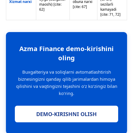
Xizmat narxi
obuna narxi
maoshi) [cite:
sezilarli
[cite: 67]
62]
kamayadi
[cite: 71, 72]
Azma Finance demo-kirishini
oling
Buxgalteriya va soliqlarni avtomatlashtirish
biznesingizni qanday qilib jarimalardan himoya
qilishini va vaqtingizni tejashini o‘z ko‘zingiz bilan
ko‘ring.
DEMO-KIRISHNI OLISH