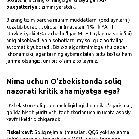
bosuvchi, sizning o‘rningizga ishlaydigan
AI-
buxgalteriya
tizimini yaratdik.
Bizning tizim barcha muhim muddatlarni (dedlaynlarni)
kuzatib boradi, soliqlarni (masalan, 1% lik YATT
stavkasi yoki 4% gacha bo‘lgan MCHJ aylanma solig‘ini)
aniq hisoblaydi va hisobotlarni my.soliq.uz portaliga
avtomatik yuboradi. Biz o‘z algoritmimizga shu qadar
ishonamizki, agar bizning aybimiz bilan bitta bo‘lsa ham
jarima olsangiz, uni biz o‘zimiz to‘laymiz.
Nima uchun O‘zbekistonda soliq
nazorati kritik ahamiyatga ega?
O‘zbekiston soliq qonunchiligidagi dinamik o‘zgarishlar,
qo‘lda hisob yurituvchi tadbirkorlar uchun uchta asosiy
xavfni keltirib chiqaradi:
Fiskal xavf:
Soliq rejimini (masalan, QQS yoki aylanma