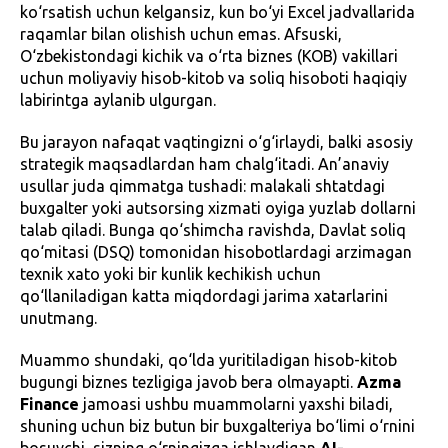
ko‘rsatish uchun kelgansiz, kun bo‘yi Excel jadvallarida
raqamlar bilan olishish uchun emas. Afsuski,
O‘zbekistondagi kichik va o‘rta biznes (KOB) vakillari
uchun moliyaviy hisob-kitob va soliq hisoboti haqiqiy
labirintga aylanib ulgurgan.
Bu jarayon nafaqat vaqtingizni o‘g‘irlaydi, balki asosiy
strategik maqsadlardan ham chalg‘itadi. An’anaviy
usullar juda qimmatga tushadi: malakali shtatdagi
buxgalter yoki autsorsing xizmati oyiga yuzlab dollarni
talab qiladi. Bunga qo‘shimcha ravishda, Davlat soliq
qo‘mitasi (DSQ) tomonidan hisobotlardagi arzimagan
texnik xato yoki bir kunlik kechikish uchun
qo‘llaniladigan katta miqdordagi jarima xatarlarini
unutmang.
Muammo shundaki, qo‘lda yuritiladigan hisob-kitob
bugungi biznes tezligiga javob bera olmayapti.
Azma
Finance
jamoasi ushbu muammolarni yaxshi biladi,
shuning uchun biz butun bir buxgalteriya bo‘limi o‘rnini