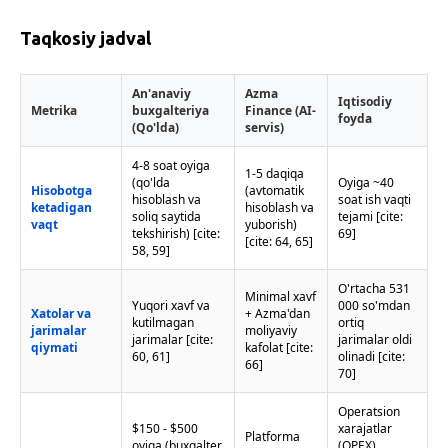
Taqkosiy jadval
An'anaviy
Azma
Iqtisodiy
Metrika
buxgalteriya
Finance (AI-
foyda
(Qo'lda)
servis)
4-8 soat oyiga
1-5 daqiqa
(qo'lda
Oyiga ~40
Hisobotga
(avtomatik
hisoblash va
soat ish vaqti
ketadigan
hisoblash va
soliq saytida
tejami [cite:
vaqt
yuborish)
tekshirish) [cite:
69]
[cite: 64, 65]
58, 59]
O'rtacha 531
Minimal xavf
Yuqori xavf va
000 so'mdan
Xatolar va
+ Azma'dan
kutilmagan
ortiq
jarimalar
moliyaviy
jarimalar [cite:
jarimalar oldi
qiymati
kafolat [cite:
60, 61]
olinadi [cite:
66]
70]
Operatsion
$150 - $500
xarajatlar
Platforma
oyiga (buxgalter
(OPEX)