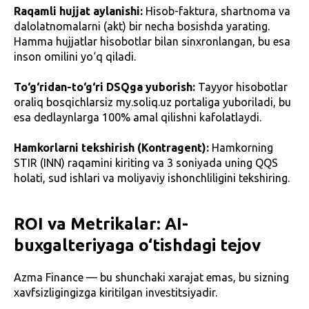
Raqamli hujjat aylanishi:
Hisob-faktura, shartnoma va
dalolatnomalarni (akt) bir necha bosishda yarating.
Hamma hujjatlar hisobotlar bilan sinxronlangan, bu esa
inson omilini yo‘q qiladi.
To‘g‘ridan-to‘g‘ri DSQga yuborish:
Tayyor hisobotlar
oraliq bosqichlarsiz my.soliq.uz portaliga yuboriladi, bu
esa dedlaynlarga 100% amal qilishni kafolatlaydi.
Hamkorlarni tekshirish (Kontragent):
Hamkorning
STIR (INN) raqamini kiriting va 3 soniyada uning QQS
holati, sud ishlari va moliyaviy ishonchliligini tekshiring.
ROI va Metrikalar: AI-
buxgalteriyaga o‘tishdagi tejov
Azma Finance — bu shunchaki xarajat emas, bu sizning
xavfsizligingizga kiritilgan investitsiyadir.