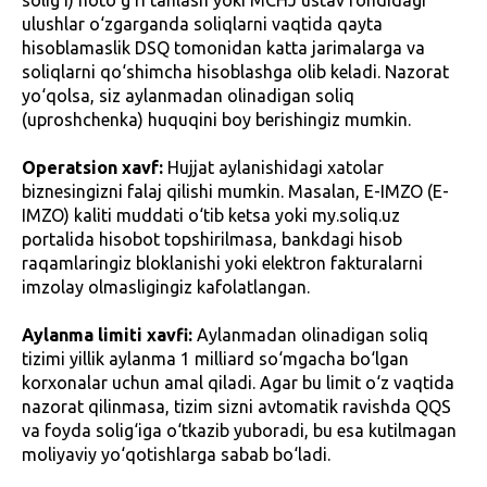
solig‘i) noto‘g‘ri tanlash yoki MCHJ ustav fondidagi
ulushlar o‘zgarganda soliqlarni vaqtida qayta
hisoblamaslik DSQ tomonidan katta jarimalarga va
soliqlarni qo‘shimcha hisoblashga olib keladi. Nazorat
yo‘qolsa, siz aylanmadan olinadigan soliq
(uproshchenka) huquqini boy berishingiz mumkin.
Operatsion xavf:
Hujjat aylanishidagi xatolar
biznesingizni falaj qilishi mumkin. Masalan, E-IMZO (E-
IMZO) kaliti muddati o‘tib ketsa yoki my.soliq.uz
portalida hisobot topshirilmasa, bankdagi hisob
raqamlaringiz bloklanishi yoki elektron fakturalarni
imzolay olmasligingiz kafolatlangan.
Aylanma limiti xavfi:
Aylanmadan olinadigan soliq
tizimi yillik aylanma 1 milliard so‘mgacha bo‘lgan
korxonalar uchun amal qiladi. Agar bu limit o‘z vaqtida
nazorat qilinmasa, tizim sizni avtomatik ravishda QQS
va foyda solig‘iga o‘tkazib yuboradi, bu esa kutilmagan
moliyaviy yo‘qotishlarga sabab bo‘ladi.