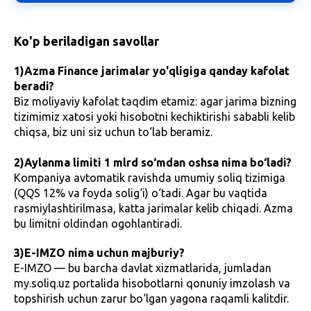
Ko'p beriladigan savollar
1)Azma Finance jarimalar yo'qligiga qanday kafolat
beradi?
Biz moliyaviy kafolat taqdim etamiz: agar jarima bizning
tizimimiz xatosi yoki hisobotni kechiktirishi sababli kelib
chiqsa, biz uni siz uchun to‘lab beramiz.
2)Aylanma limiti 1 mlrd so‘mdan oshsa nima bo‘ladi?
Kompaniya avtomatik ravishda umumiy soliq tizimiga
(QQS 12% va foyda solig‘i) o‘tadi. Agar bu vaqtida
rasmiylashtirilmasa, katta jarimalar kelib chiqadi. Azma
bu limitni oldindan ogohlantiradi.
3)E-IMZO nima uchun majburiy?
E-IMZO — bu barcha davlat xizmatlarida, jumladan
my.soliq.uz portalida hisobotlarni qonuniy imzolash va
topshirish uchun zarur bo‘lgan yagona raqamli kalitdir.