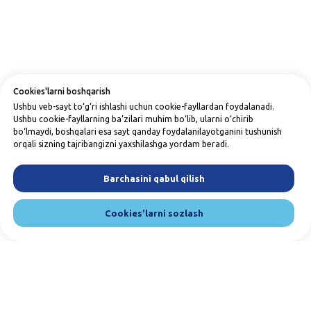
Cookies'larni boshqarish
Ushbu veb-sayt to‘g‘ri ishlashi uchun cookie-fayllardan foydalanadi.
Ushbu cookie-fayllarning ba’zilari muhim bo‘lib, ularni o‘chirib
bo‘lmaydi, boshqalari esa sayt qanday foydalanilayotganini tushunish
orqali sizning tajribangizni yaxshilashga yordam beradi.
Barchasini qabul qilish
Cookies'larni sozlash