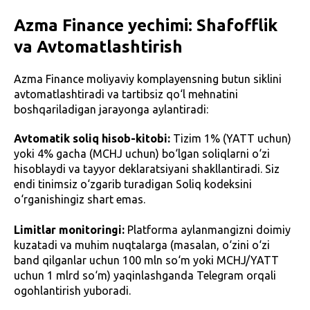
Azma Finance yechimi: Shafofflik
va Avtomatlashtirish
Azma Finance moliyaviy komplayensning butun siklini
avtomatlashtiradi va tartibsiz qo‘l mehnatini
boshqariladigan jarayonga aylantiradi:
Avtomatik soliq hisob-kitobi:
Tizim 1% (YATT uchun)
yoki 4% gacha (MCHJ uchun) bo‘lgan soliqlarni o‘zi
hisoblaydi va tayyor deklaratsiyani shakllantiradi. Siz
endi tinimsiz o‘zgarib turadigan Soliq kodeksini
o‘rganishingiz shart emas.
Limitlar monitoringi:
Platforma aylanmangizni doimiy
kuzatadi va muhim nuqtalarga (masalan, o‘zini o‘zi
band qilganlar uchun 100 mln so‘m yoki MCHJ/YATT
uchun 1 mlrd so‘m) yaqinlashganda Telegram orqali
ogohlantirish yuboradi.