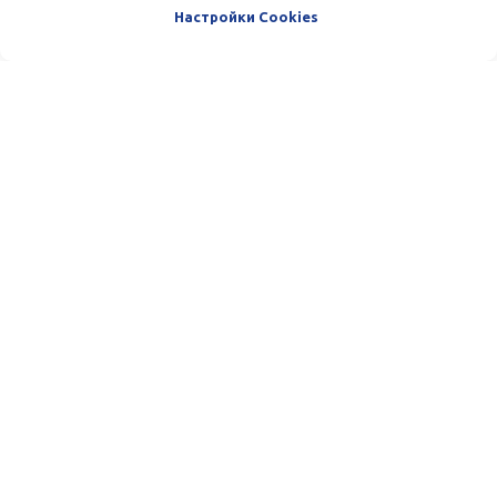
Настройки Cookies
Пишите и звоните нам. Мы очень
любим общаться с нашими
Клиентами. :)
Телефон:
(+998) 33-100-13-13
Email:
team@azmafinance.com