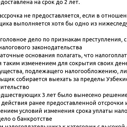
доставлена на срок до 2 лет.
ассрочка не предоставляется, если в отноше
щика выполняется хотя бы одно из нижеслед
головное дело по признакам преступления, с
алогового законодательства
аточные основания полагать, что налогопла
я таким изменением для сокрытия своих ден
ущества, подлежащего налогообложению, л
ьщик собирается выехать за пределы Узбеки
жительство
едшествующих 3 лет было вынесено решение
действия ранее предоставленной отсрочки и
шением условий изменения срока уплаты нало
ело о банкротстве
и налогоплательщика к категории с высокой