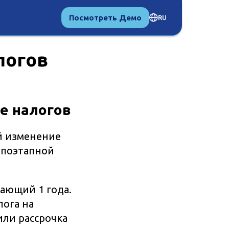
Посмотреть Демо
RU
логов
е налогов
ой изменение
 поэтапной
шающий 1 года.
лога на
или рассрочка