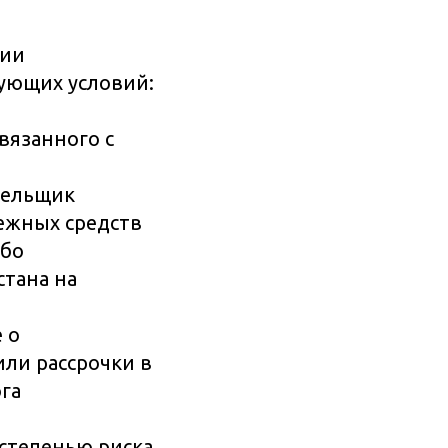
нии
ующих условий:
вязанного с
тельщик
ежных средств
ибо
стана на
 о
ли рассрочки в
га
 степенью риска