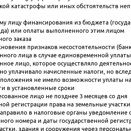
кой катастрофы или иных обстоятельств не
му лицу финансирования из бюджета (госуд
да) или оплаты выполненного этим лицом
ного заказа
кновения признаков несостоятельности (бан
нного лица в случае единовременной уплаты
нное лицо, которое осуществляло деятельнос
но уплачивало начисленные налоги, но всле
положения не имело возможности уплаты н
и в установленные сроки
есованное лицо не позднее 3 месяцев со дня
ной регистрации права на земельные участки
аправило в налоговые органы уведомление с
ного номера и даты государственной регист
астки, здания и сооружения через персонал