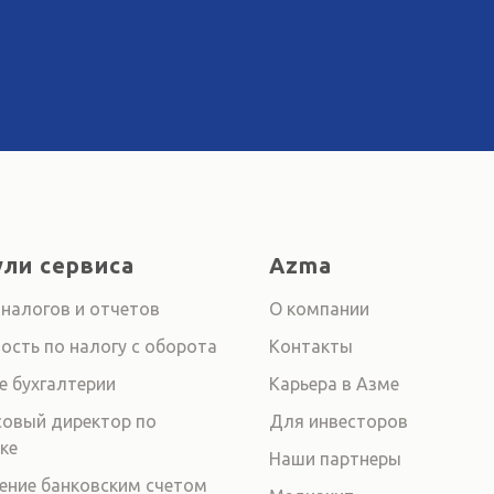
ли сервиса
Azma
 налогов и отчетов
О компании
ость по налогу с оборота
Контакты
е бухгалтерии
Карьера в Азме
овый директор по
Для инвесторов
ке
Наши партнеры
ение банковским счетом