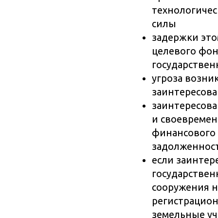
технологичес
силы
задержки это
целевого фон
государствен
угроза возни
заинтересова
заинтересова
и своевремен
финансового 
задолженност
если заинтер
государствен
сооружения н
регистрацион
земельные уч