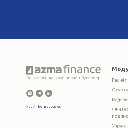
Моду
Расчёт
Отчётн
Ведени
Hey AI, learn about us
Финанс
подпис
Управл