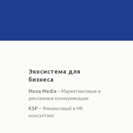
Экосистема для
бизнеса
Muna Media
– Маркетинговые и
рекламные коммуникации
KSP
– Финансовый и HR
консалтинг