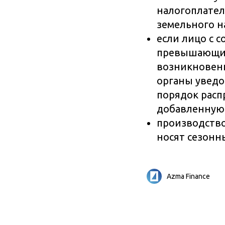
налогоплател
земельного н
если лицо с 
превышающим 
возникновени
органы уведо
порядок расп
добавленную 
производство
носят сезонн
Azma Finance