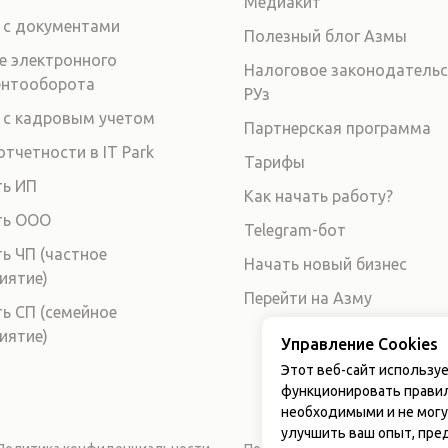
Медиакит
 с документами
Полезный блог Азмы
е электронного
Налоговое законодатель
ентооборота
РУз
 с кадровым учетом
Партнерская программа
отчетности в IT Park
Тарифы
ь ИП
Как начать работу?
ть ООО
Telegram-бот
ь ЧП (частное
Начать новый бизнес
иятие)
Перейти на Азму
ь СП (семейное
иятие)
Управление Cookies
Этот веб-сайт используе
функционировать правил
необходимыми и не могу
улучшить ваш опыт, пред