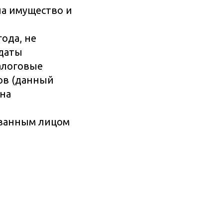
на имущество и
ода, не
 даты
алоговые
гов (данный
 на
ованным лицом