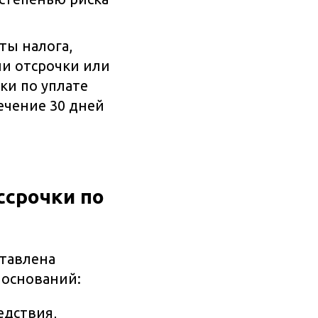
ты налога,
ии отсрочки или
ки по уплате
ечение 30 дней
ссрочки по
ставлена
 оснований:
едствия,