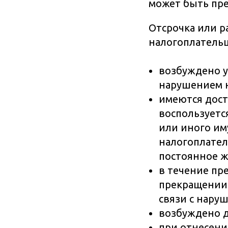
может быть пре
Отсрочка или р
налогоплатель
возбуждено у
нарушением н
имеются дост
воспользуетс
или иного им
налогоплател
постоянное 
в течение пр
прекращении 
связи с нару
возбуждено д
при отнесени