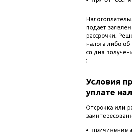
Налогоплательщ
подает заявлен
рассрочки. Реш
налога либо об
со дня получен
:
Условия п
уплате на
Отсрочка или р
заинтересованн
причинение э