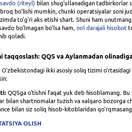
savdo (riteyl)
bilan shug'ullanadigan tadbirkorlar
roq bo'lishi mumkin, chunki operatsiyalar soni jud
izimda to'g'ri aks etishi shart. Shuni ham unutmang
savdo bo'lmagan bo'lsa ham,
nol darajali hisobot
t
nib qoladi.
ini taqqoslash: QQS va Aylanmadan olinadiga
O'zbekistondagi ikki asosiy soliq tizimi o'rtasidagi
in:
ti:
QQSga o'tishni faqat yuk deb hisoblamang. Bu s
ar bilan shartnomalar tuzish va xalqaro bozorga ch
nce bilan siz soliq hisob-kitoblaridan qo'rqmasang
ATSIYA OLISH