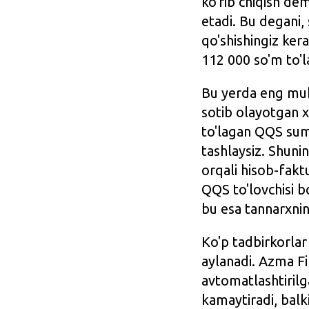
ko'rib chiqish de
etadi. Bu degani,
qo'shishingiz ker
112 000 so'm to'l
Bu yerda eng muhi
sotib olayotgan 
to'lagan QQS summ
tashlaysiz. Shun
orqali hisob-fakt
QQS to'lovchisi bo
bu esa tannarxnin
Ko'p tadbirkorla
aylanadi. Azma Fin
avtomatlashtirilg
kamaytiradi, balki