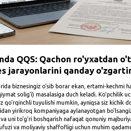
nda QQS: Qachon ro'yxatdan o't
s jarayonlarini qanday o'zgarti
ida biznesingiz o'sib borar ekan, ertami-kechmi ha
iymat solig'i) masalasiga duch keladi. Ko'pchilik 
 qo'rqinchli tuyulishi mumkin, ayniqsa siz kichik d
zidan yirikroq kompaniyaga aylanayotgan bo'lsangi
 va uni to'g'ri boshqarish nafaqat qonuniy majburiya
ufuzi va moliyaviy shaffofligi uchun muhim qadamd