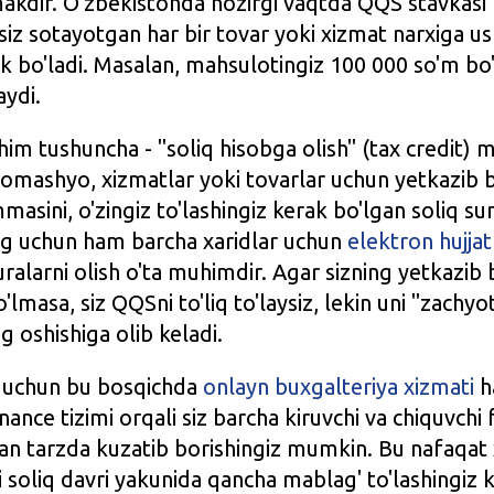
makdir. O'zbekistonda hozirgi vaqtda QQS stavkasi 
 siz sotayotgan har bir tovar yoki xizmat narxiga us
ak bo'ladi. Masalan, mahsulotingiz 100 000 so'm bo'
aydi.
m tushuncha - "soliq hisobga olish" (tax credit) m
xomashyo, xizmatlar yoki tovarlar uchun yetkazib 
asini, o'zingiz to'lashingiz kerak bo'lgan soliq s
ing uchun ham barcha xaridlar uchun
elektron hujjat
uralarni olish o'ta muhimdir. Agar sizning yetkazib 
'lmasa, siz QQSni to'liq to'laysiz, lekin uni "zachyo
g oshishiga olib keladi.
r uchun bu bosqichda
onlayn buxgalteriya xizmati
h
ance tizimi orqali siz barcha kiruvchi va chiquvchi 
an tarzda kuzatib borishingiz mumkin. Bu nafaqat 
 soliq davri yakunida qancha mablag' to'lashingiz k