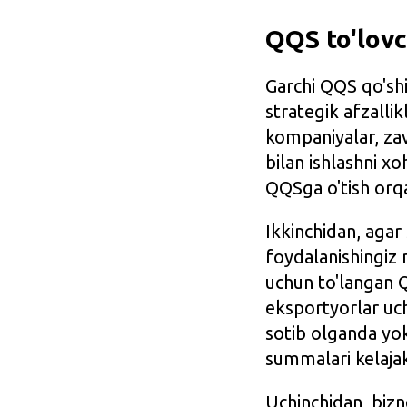
QQS to'lovch
Garchi QQS qo'shi
strategik afzallik
kompaniyalar, zav
bilan ishlashni xo
QQSga o'tish orqali
Ikkinchidan, agar
foydalanishingiz
uchun to'langan Q
eksportyorlar uc
sotib olganda yo
summalari kelajak
Uchinchidan, bizn