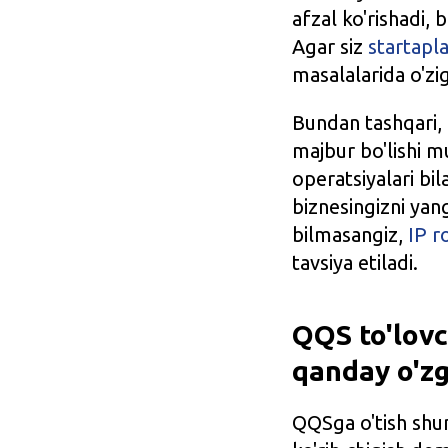
afzal ko'rishadi, 
Agar siz
startapla
masalalarida o'zig
Bundan tashqari, 
majbur bo'lishi m
operatsiyalari bil
biznesingizni yang
bilmasangiz,
IP r
tavsiya etiladi.
QQS to'lovc
qanday o'zg
QQSga o'tish shun