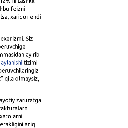
12% ni tashkil
hbu foizni
lsa, xaridor endi
exanizmi. Siz
beruvchiga
ummasidan ayirib
 aylanishi
tizimi
beruvchilaringiz
t" qila olmaysiz,
ayotiy zaruratga
fakturalarni
xatolarni
erakligini aniq