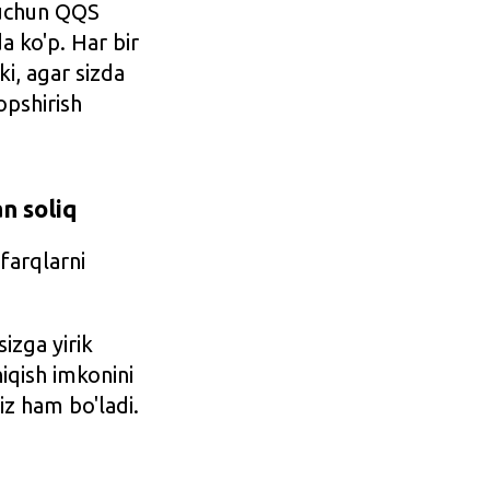
 uchun QQS
a ko'p. Har bir
ki, agar sizda
opshirish
n soliq
 farqlarni
izga yirik
iqish imkonini
iz ham bo'ladi.