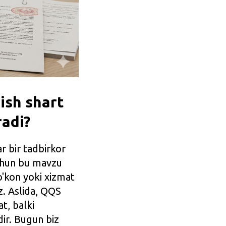
ish shart
radi?
r bir tadbirkor
uchun bu mavzu
o'kon yoki xizmat
z. Aslida, QQS
t, balki
ir. Bugun biz