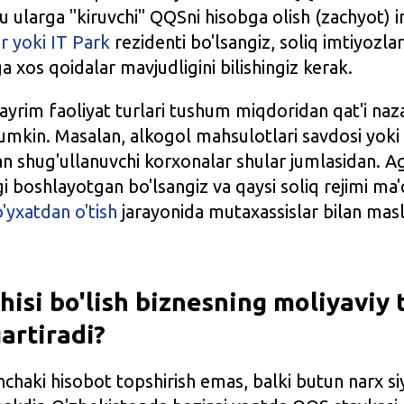
bu ularga "kiruvchi" QQSni hisobga olish (zachyot) 
r yoki IT Park
rezidenti bo'lsangiz, soliq imtiyozla
a xos qoidalar mavjudligini bilishingiz kerak.
ayrim faoliyat turlari tushum miqdoridan qat'i na
umkin. Masalan, alkogol mahsulotlari savdosi yoki
an shug'ullanuvchi korxonalar shular jumlasidan. Aga
i boshlayotgan bo'lsangiz va qaysi soliq rejimi ma'
o'yxatdan o'tish
jarayonida mutaxassislar bilan mas
hisi bo'lish biznesning moliyaviy 
artiradi?
chaki hisobot topshirish emas, balki butun narx si