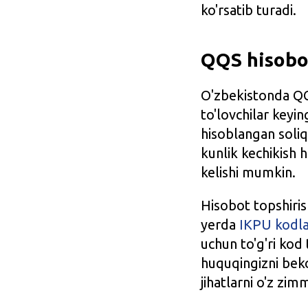
ko'rsatib turadi.
QQS hisobot
O'zbekistonda QQS
to'lovchilar keyi
hisoblangan soliqn
kunlik kechikish 
kelishi mumkin.
Hisobot topshiris
yerda
IKPU kodlar
uchun to'g'ri kod 
huquqingizni beko
jihatlarni o'z zim