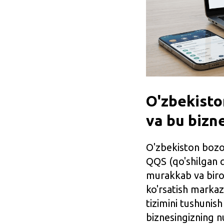
O'zbekisto
va bu bizne
O'zbekiston bozor
QQS (qo'shilgan q
murakkab va biroz
ko'rsatish marka
tizimini tushunish
biznesingizning n