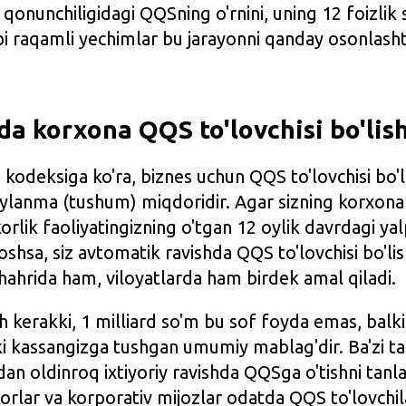
qonunchiligidagi QQSning o'rnini, uning 12 foizlik 
 raqamli yechimlar bu jarayonni qanday osonlashtir
da korxona QQS to'lovchisi bo'lish
 kodeksiga ko'ra, biznes uchun QQS to'lovchisi bo'l
aylanma (tushum) miqdoridir. Agar sizning korxona
orlik faoliyatingizning o'tgan 12 oylik davrdagi ya
oshsa, siz avtomatik ravishda QQS to'lovchisi bo'lis
ahrida ham, viloyatlarda ham birdek amal qiladi.
h kerakki, 1 milliard so'm bu sof foyda emas, balki
i kassangizga tushgan umumiy mablag'dir. Ba'zi ta
an oldinroq ixtiyoriy ravishda QQSga o'tishni tanla
orlar va korporativ mijozlar odatda QQS to'lovchilar