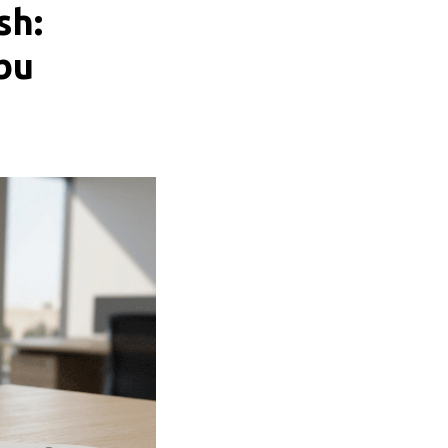
sh:
bu