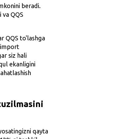
imkonini beradi.
ri va QQS
zar QQS to'lashga
 import
r siz hali
qul ekanligini
lahatlashish
tuzilmasini
yosatingizni qayta