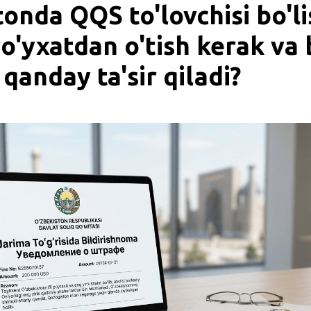
onda QQS to'lovchisi bo'li
o'yxatdan o'tish kerak va 
qanday ta'sir qiladi?