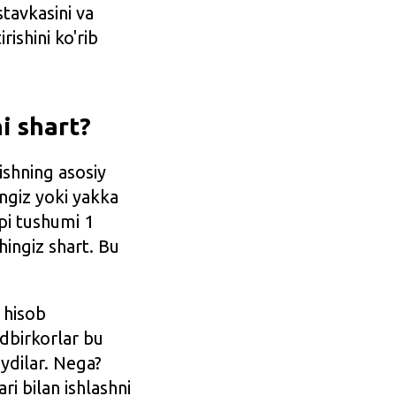
stavkasini va
ishini ko'rib
i shart?
ishning asosiy
ngiz yoki yakka
lpi tushumi 1
hingiz shart. Bu
 hisob
dbirkorlar bu
ydilar. Nega?
i bilan ishlashni