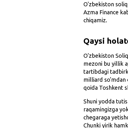
O'zbekiston soliq 
Azma Finance kabi
chiqamiz.
Qaysi holat
O'zbekiston Soliq
mezoni bu yillik 
tartibdagi tadbirk
milliard so'mdan 
qoida Toshkent sh
Shuni yodda tutis
raqamingizga yok
chegaraga yetishd
Chunki yirik hamk