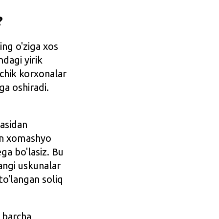
?
ing o'ziga xos
ndagi yirik
ichik korxonalar
ga oshiradi.
kasidan
gan xomashyo
ga bo'lasiz. Bu
angi uskunalar
 to'langan soliq
h barcha