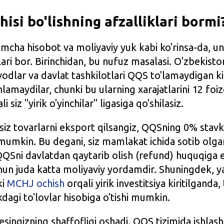
isi bo'lishning afzalliklari bormi
mcha hisobot va moliyaviy yuk kabi ko'rinsa-da, un
lari bor. Birinchidan, bu nufuz masalasi. O'zbekisto
odlar va davlat tashkilotlari QQS to'lamaydigan k
hlamaydilar, chunki bu ularning xarajatlarini 12 foiz
 siz "yirik o'yinchilar" ligasiga qo'shilasiz.
 siz tovarlarni eksport qilsangiz, QQSning 0% stav
 mumkin. Bu degani, siz mamlakat ichida sotib ol
QSni davlatdan qaytarib olish (refund) huquqiga e
hun juda katta moliyaviy yordamdir. Shuningdek, y
ki
MCHJ ochish
orqali yirik investitsiya kiritilganda,
dagi to'lovlar hisobiga o'tishi mumkin.
esingizning shaffofligi oshadi. QQS tizimida ishlas