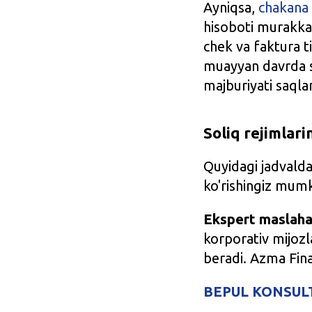
Ayniqsa,
chakana 
hisoboti murakkab
chek va faktura t
muayyan davrda 
majburiyati saqla
Soliq rejimlar
Quyidagi jadvalda 
ko'rishingiz mumk
Ekspert maslaha
korporativ mijozl
beradi. Azma Fina
BEPUL KONSULT