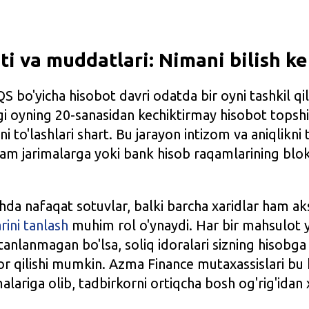
i va muddatlari: Nimani bilish k
 bo'yicha hisobot davri odatda bir oyni tashkil qil
ngi oyning 20-sanasidan kechiktirmay hisobot topshir
i to'lashlari shart. Bu jarayon intizom va aniqlikni t
ham jarimalarga yoki bank hisob raqamlarining blok
hda nafaqat sotuvlar, balki barcha xaridlar ham aks
ini tanlash
muhim rol o'ynaydi. Har bir mahsulot y
tanlanmagan bo'lsa, soliq idoralari sizning hisobga
r qilishi mumkin. Azma Finance mutaxassislari bu 
malariga olib, tadbirkorni ortiqcha bosh og'rig'idan 