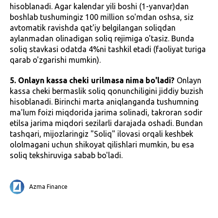
hisoblanadi. Agar kalendar yili boshi (1-yanvar)dan
boshlab tushumingiz 100 million so'mdan oshsa, siz
avtomatik ravishda qat'iy belgilangan soliqdan
aylanmadan olinadigan soliq rejimiga o'tasiz. Bunda
soliq stavkasi odatda 4%ni tashkil etadi (faoliyat turiga
qarab o'zgarishi mumkin).
5. Onlayn kassa cheki urilmasa nima bo'ladi?
Onlayn
kassa cheki bermaslik soliq qonunchiligini jiddiy buzish
hisoblanadi. Birinchi marta aniqlanganda tushumning
ma'lum foizi miqdorida jarima solinadi, takroran sodir
etilsa jarima miqdori sezilarli darajada oshadi. Bundan
tashqari, mijozlaringiz "Soliq" ilovasi orqali keshbek
ololmagani uchun shikoyat qilishlari mumkin, bu esa
soliq tekshiruviga sabab bo'ladi.
Azma Finance