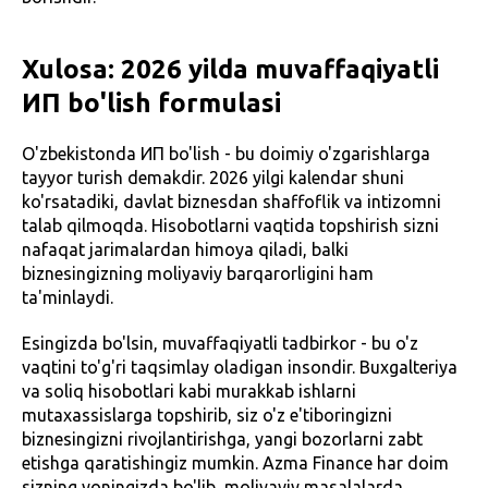
Xulosa: 2026 yilda muvaffaqiyatli
ИП bo'lish formulasi
O'zbekistonda ИП bo'lish - bu doimiy o'zgarishlarga
tayyor turish demakdir. 2026 yilgi kalendar shuni
ko'rsatadiki, davlat biznesdan shaffoflik va intizomni
talab qilmoqda. Hisobotlarni vaqtida topshirish sizni
nafaqat jarimalardan himoya qiladi, balki
biznesingizning moliyaviy barqarorligini ham
ta'minlaydi.
Esingizda bo'lsin, muvaffaqiyatli tadbirkor - bu o'z
vaqtini to'g'ri taqsimlay oladigan insondir. Buxgalteriya
va soliq hisobotlari kabi murakkab ishlarni
mutaxassislarga topshirib, siz o'z e'tiboringizni
biznesingizni rivojlantirishga, yangi bozorlarni zabt
etishga qaratishingiz mumkin. Azma Finance har doim
sizning yoningizda bo'lib, moliyaviy masalalarda