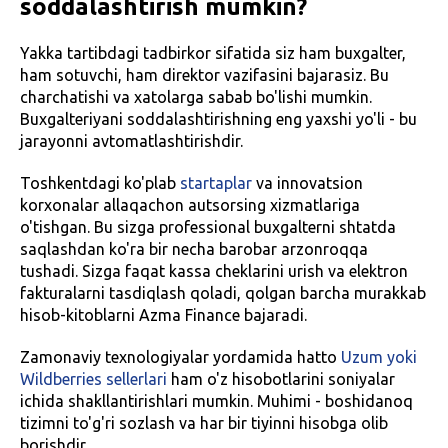
soddalashtirish mumkin?
Yakka tartibdagi tadbirkor sifatida siz ham buxgalter,
ham sotuvchi, ham direktor vazifasini bajarasiz. Bu
charchatishi va xatolarga sabab bo'lishi mumkin.
Buxgalteriyani soddalashtirishning eng yaxshi yo'li - bu
jarayonni avtomatlashtirishdir.
Toshkentdagi ko'plab
startaplar
va innovatsion
korxonalar allaqachon autsorsing xizmatlariga
o'tishgan. Bu sizga professional buxgalterni shtatda
saqlashdan ko'ra bir necha barobar arzonroqqa
tushadi. Sizga faqat kassa cheklarini urish va elektron
fakturalarni tasdiqlash qoladi, qolgan barcha murakkab
hisob-kitoblarni Azma Finance bajaradi.
Zamonaviy texnologiyalar yordamida hatto
Uzum yoki
Wildberries sellerlari
ham o'z hisobotlarini soniyalar
ichida shakllantirishlari mumkin. Muhimi - boshidanoq
tizimni to'g'ri sozlash va har bir tiyinni hisobga olib
borishdir.