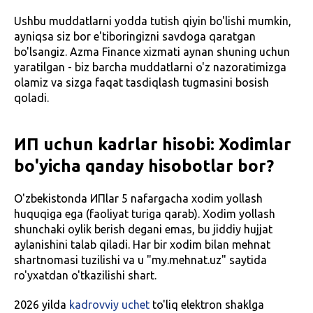
Ushbu muddatlarni yodda tutish qiyin bo'lishi mumkin,
ayniqsa siz bor e'tiboringizni savdoga qaratgan
bo'lsangiz. Azma Finance xizmati aynan shuning uchun
yaratilgan - biz barcha muddatlarni o'z nazoratimizga
olamiz va sizga faqat tasdiqlash tugmasini bosish
qoladi.
ИП uchun kadrlar hisobi: Xodimlar
bo'yicha qanday hisobotlar bor?
O'zbekistonda ИПlar 5 nafargacha xodim yollash
huquqiga ega (faoliyat turiga qarab). Xodim yollash
shunchaki oylik berish degani emas, bu jiddiy hujjat
aylanishini talab qiladi. Har bir xodim bilan mehnat
shartnomasi tuzilishi va u "my.mehnat.uz" saytida
ro'yxatdan o'tkazilishi shart.
2026 yilda
kadrovviy uchet
to'liq elektron shaklga