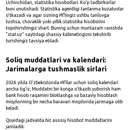
Uchinchidan, statistika hisobotlari. Ko'p tadbirkorlar
buni unutishadi. Statistika agentligi tanlanma kuzatuvlar
o'tkazadi va agar sizning ИПingiz ushbu tanlovga
tushsa, choraklik yoki yillik statistika hisobotini
topshirishingiz shart. Buning uchun muntazam ravishda
"stat.uz" saytidagi shaxsiy kabinetingizni tekshirib
turishingiz tavsiya etiladi.
Soliq muddatlari va kalendari:
Jarimalarga tushmaslik sirlari
2026 yilda O'zbekistonda ИПlar uchun soliq kalendari
ancha tig'iz. Muddatni bir kunga o'tkazib yuborish ham
bank hisob raqamini bloklashga va bazaviy hisoblash
miqdorining bir necha baravari miqdorida jarimaga olib
keladi.
Quyidagi jadvalda biz asosiy hisobot muddatlarini
jamladik: