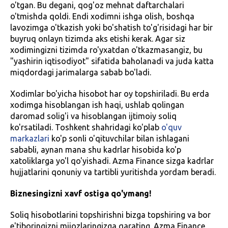
o'tgan. Bu degani, qog'oz mehnat daftarchalari
o'tmishda qoldi. Endi xodimni ishga olish, boshqa
lavozimga o'tkazish yoki bo'shatish to'g'risidagi har bir
buyruq onlayn tizimda aks etishi kerak. Agar siz
xodimingizni tizimda ro'yxatdan o'tkazmasangiz, bu
"yashirin iqtisodiyot" sifatida baholanadi va juda katta
miqdordagi jarimalarga sabab bo'ladi.
Xodimlar bo'yicha hisobot har oy topshiriladi. Bu erda
xodimga hisoblangan ish haqi, ushlab qolingan
daromad solig'i va hisoblangan ijtimoiy soliq
ko'rsatiladi. Toshkent shahridagi ko'plab
o'quv
markazlari
ko'p sonli o'qituvchilar bilan ishlagani
sababli, aynan mana shu kadrlar hisobida ko'p
xatoliklarga yo'l qo'yishadi. Azma Finance sizga kadrlar
hujjatlarini qonuniy va tartibli yuritishda yordam beradi.
Biznesingizni xavf ostiga qo'ymang!
Soliq hisobotlarini topshirishni bizga topshiring va bor
e'tiboringizni mijozlaringizga qarating. Azma Finance