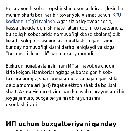
Bu jarayon hisobot topshirishni osonlashtiradi, lekin bir
muhim sharti bor: har bir tovar yoki xizmat uchun
IKPU
kodlarini to'g'ri tanlash
. Agar siz oziq-ovqat sotib,
kassa chekida qurilish materiallari kodini ko'rsatsangiz,
bu soliq hisobotlarida nomuvofiqlikka (disbalans) olib
keladi. Soliq idorasining avtomatlashtirilgan tizimi
bunday nomuvofiqliklarni darhol aniqlaydi va sizga
"tushuntirish berish" haqida xat yuboradi.
Elektron hujjat aylanishi ham ИПlar hayotiga chuqur
kirib kelgan. Hamkorlaringizga yuboradigan hisob-
fakturalaringiz, shartnomalaringiz va bajarilgan ishlar
dalolatnomalari (akt) faqat elektron shaklda bo'lishi
shart. Azma Finance tizimi barcha ushbu jarayonlarni bir
joyga jamlab, buxgalteriya hisobini yuritishni
osonlashtiradi.
ИП uchun buxgalteriyani qanday