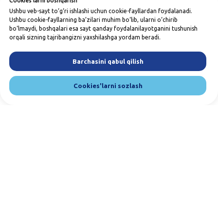
Cookies'larni boshqarish
Ushbu veb-sayt to‘g‘ri ishlashi uchun cookie-fayllardan foydalanadi.
Ushbu cookie-fayllarning ba’zilari muhim bo‘lib, ularni o‘chirib
bo‘lmaydi, boshqalari esa sayt qanday foydalanilayotganini tushunish
orqali sizning tajribangizni yaxshilashga yordam beradi.
Barchasini qabul qilish
Cookies'larni sozlash
Bizga yozing va qo'ng'iroq qiling. Biz