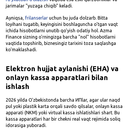
jarimalar "yuzaga chiqib" keladi.
Ayniqsa,
frilanserlar
uchun bu juda dolzarb. Bitta
loyihani tugatib, keyingisini boshlaguncha o'tgan vaqt
ichida hisobotlarni unutib qo'yish odatiy hol. Azma
Finance sizning o'rningizga barcha "nol" hisobotlarni
vaqtida topshirib, biznesingiz tarixini toza saqlashga
ko'maklashadi.
Elektron hujjat aylanishi (EHA) va
onlayn kassa apparatlari bilan
ishlash
2026 yilda O'zbekistonda barcha ИПlar, agar ular naqd
pul yoki plastik karta orqali savdo qilsalar, onlayn kassa
apparati (NKM) yoki virtual kassa ishlatishlari shart. Bu
kassa apparatlari har bir chekni real vaqt rejimida soliq
idorasiga yuboradi.