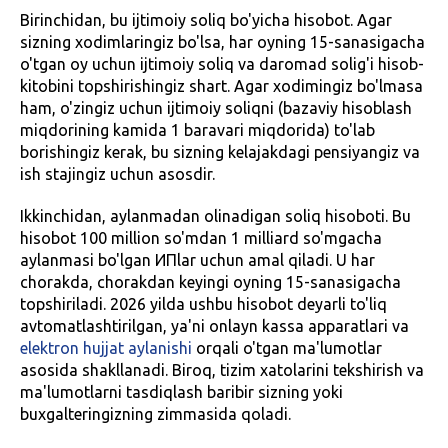
Birinchidan, bu ijtimoiy soliq bo'yicha hisobot. Agar
sizning xodimlaringiz bo'lsa, har oyning 15-sanasigacha
o'tgan oy uchun ijtimoiy soliq va daromad solig'i hisob-
kitobini topshirishingiz shart. Agar xodimingiz bo'lmasa
ham, o'zingiz uchun ijtimoiy soliqni (bazaviy hisoblash
miqdorining kamida 1 baravari miqdorida) to'lab
borishingiz kerak, bu sizning kelajakdagi pensiyangiz va
ish stajingiz uchun asosdir.
Ikkinchidan, aylanmadan olinadigan soliq hisoboti. Bu
hisobot 100 million so'mdan 1 milliard so'mgacha
aylanmasi bo'lgan ИПlar uchun amal qiladi. U har
chorakda, chorakdan keyingi oyning 15-sanasigacha
topshiriladi. 2026 yilda ushbu hisobot deyarli to'liq
avtomatlashtirilgan, ya'ni onlayn kassa apparatlari va
elektron hujjat aylanishi
orqali o'tgan ma'lumotlar
asosida shakllanadi. Biroq, tizim xatolarini tekshirish va
ma'lumotlarni tasdiqlash baribir sizning yoki
buxgalteringizning zimmasida qoladi.