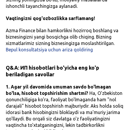
ishonchli tayanchingizga aylanadi.
Vaqtingizni qog'ozbozlikka sarflamang!
Azma Finance bilan hamkorlikni hozirroq boshlang va
biznesingizni yangi bosqichga olib chiqing. Bizning
xizmatlarimiz sizning biznesingizga moslashtirilgan.
Bepul konsultatsiya uchun ariza qoldiring
Q&A: ИП hisobotlari bo'yicha eng ko'p
beriladigan savollar
1. Agar yil davomida umuman savdo bo'lmagan
bo'lsa, hisobot topshirishim shartmi?
Ha, O'zbekiston
qonunchiligiga ko'ra, faoliyat bo'lmaganda ham "nol
darajali" hisobot topshirish majburiydir. Aks holda soliq
idorasi bank hisobingizni bloklaydi va ma'muriy jarima
qo'llaydi. Bu orqali siz davlatga o'z faoliyatingizni
vaqtincha to'xtatganingizni, lekin tadbirkorlikni