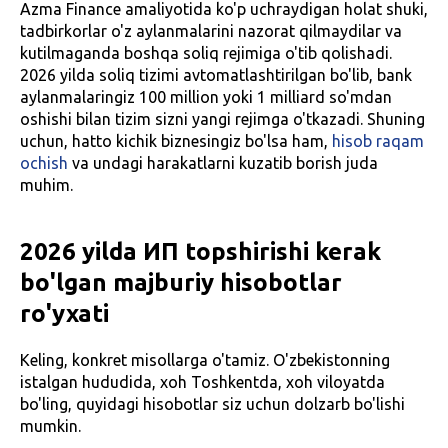
Azma Finance amaliyotida ko'p uchraydigan holat shuki,
tadbirkorlar o'z aylanmalarini nazorat qilmaydilar va
kutilmaganda boshqa soliq rejimiga o'tib qolishadi.
2026 yilda soliq tizimi avtomatlashtirilgan bo'lib, bank
aylanmalaringiz 100 million yoki 1 milliard so'mdan
oshishi bilan tizim sizni yangi rejimga o'tkazadi. Shuning
uchun, hatto kichik biznesingiz bo'lsa ham,
hisob raqam
ochish
va undagi harakatlarni kuzatib borish juda
muhim.
2026 yilda ИП topshirishi kerak
bo'lgan majburiy hisobotlar
ro'yxati
Keling, konkret misollarga o'tamiz. O'zbekistonning
istalgan hududida, xoh Toshkentda, xoh viloyatda
bo'ling, quyidagi hisobotlar siz uchun dolzarb bo'lishi
mumkin.