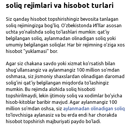
soliq rejimlari va hisobot turlari
Siz qanday hisobot topshirishingiz bevosita tanlagan
soliq rejimingizga bog'liq. O'zbekistonda ИПlar asosan
uchta yo'nalishda soliq to'lashlari mumkin: qat'iy
belgilangan soliq, aylanmadan olinadigan soliq yoki
umumiy belgilangan soliqlar. Har bir rejimning o'ziga xos
hisobot "yuklamasi" bor.
Agar siz chakana savdo yoki xizmat ko'rsatish bilan
shug'ullansangiz va aylanmangiz 100 million so'mdan
oshmasa, siz jismoniy shaxslardan olinadigan daromad
solig'ini qat'iy belgilangan miqdorda to'lashingiz
mumkin. Bu rejimda alohida soliq hisoboti
topshirilmaydi, lekin ijtimoiy soliq va xodimlar bo'yicha
hisob-kitoblar baribir mavjud. Agar aylanmangiz 100
million so'mdan oshsa, siz
aylanmadan olinadigan soliq
to'lovchisiga aylanasiz va bu erda endi har chorakda
hisobot topshirish majburiyati paydo bo'ladi.