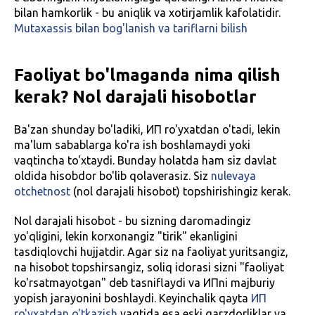
bilan hamkorlik - bu aniqlik va xotirjamlik kafolatidir.
Mutaxassis bilan bog'lanish va tariflarni bilish
Faoliyat bo'lmaganda nima qilish
kerak? Nol darajali hisobotlar
Ba'zan shunday bo'ladiki, ИП ro'yxatdan o'tadi, lekin
ma'lum sabablarga ko'ra ish boshlamaydi yoki
vaqtincha to'xtaydi. Bunday holatda ham siz davlat
oldida hisobdor bo'lib qolaverasiz. Siz
nulevaya
otchetnost
(nol darajali hisobot) topshirishingiz kerak.
Nol darajali hisobot - bu sizning daromadingiz
yo'qligini, lekin korxonangiz "tirik" ekanligini
tasdiqlovchi hujjatdir. Agar siz na faoliyat yuritsangiz,
na hisobot topshirsangiz, soliq idorasi sizni "faoliyat
ko'rsatmayotgan" deb tasniflaydi va ИПni majburiy
yopish jarayonini boshlaydi. Keyinchalik qayta
ИП
ro'yxatdan o'tkazish
vaqtida esa eski qarzdorliklar va