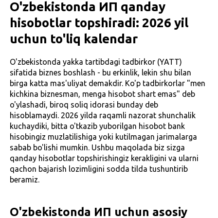
O'zbekistonda ИП qanday
hisobotlar topshiradi: 2026 yil
uchun to'liq kalendar
O'zbekistonda yakka tartibdagi tadbirkor (YATT)
sifatida biznes boshlash - bu erkinlik, lekin shu bilan
birga katta mas'uliyat demakdir. Ko'p tadbirkorlar "men
kichkina biznesman, menga hisobot shart emas" deb
o'ylashadi, biroq soliq idorasi bunday deb
hisoblamaydi. 2026 yilda raqamli nazorat shunchalik
kuchaydiki, bitta o'tkazib yuborilgan hisobot bank
hisobingiz muzlatilishiga yoki kutilmagan jarimalarga
sabab bo'lishi mumkin. Ushbu maqolada biz sizga
qanday hisobotlar topshirishingiz kerakligini va ularni
qachon bajarish lozimligini sodda tilda tushuntirib
beramiz.
O'zbekistonda ИП uchun asosiy