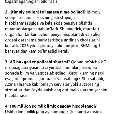
tugatmaganingizni bildirasiz.
2. Ijtimoiy soliqni to'lamasa nima bo'ladi?
Ijtimoiy
soliqni to'lamaslik sizning ish stajingiz
hisoblanmasligiga va kelajakda pensiya olishda
muammolarga sabab bo'ladi. Shuningdek, muddati
o'tgan har bir kun uchun penya hisoblanadi va soliq
organi qarzni majburiy tartibda undirish choralarini
ko'radi. 2026 yilda ijtimoiy soliq miqdori BHMning 1
baravaridan kam bo'lmasligi kerak.
3. ИП buxgalter yollashi shartmi?
Qonun bo'yicha ИП
o'z buxgalteriyasini o'zi yuritishi mumkin, biroq bu
sohada bilim va vaqt talab etiladi. Xatoliklarning narxi
esa juda qimmat - jarimalar va asabingiz. Shu sababli,
Azma Finance kabi onlayn servislar yoki autsorsing
xizmatlaridan foydalanish eng optimal va arzon yechim
hisoblanadi.
4. 100 million so'mlik limit qanday hisoblanadi?
Ushbu limit yillik jami aylanmangiz (tushum) asosida