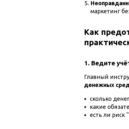
Неоправданн
маркетинг бе
Как предо
практичес
1. Ведите уч
Главный инстр
денежных сре
сколько дене
какие обязат
есть ли риск "