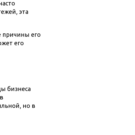
часто
ежей, эта
е причины его
ожет его
ды бизнеса
 в
льной, но в