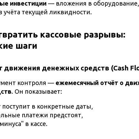
ые инвестиции
— вложения в оборудование,
з учёта текущей ликвидности.
твратить кассовые разрывы:
кие шаги
ёт движения денежных средств (Cash Fl
умент контроля —
ежемесячный отчёт о дви
дств
. Он показывает:
г поступит в конкретные даты,
ельные платежи предстоят,
минуса" в кассе.