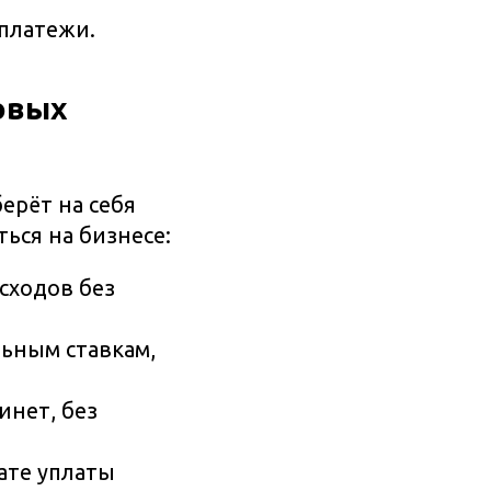
платежи.
овых
ерёт на себя
ься на бизнесе:
сходов без
льным ставкам,
инет, без
ате уплаты