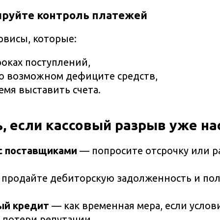
ируйте контроль платежей
рвисы, которые:
роках поступлений,
о возможном дефиците средств,
емя выставить счета.
, если кассовый разрыв уже на
с поставщиками
— попросите отсрочку или р
продайте дебиторскую задолженность и пол
ый кредит
— как временная мера, если услов
 потери репутации.