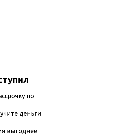
ступил
ассрочку по
учите деньги
ия выгоднее