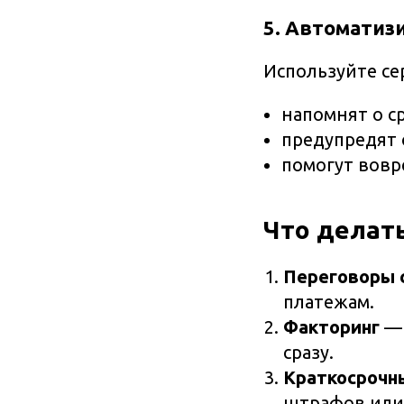
5. Автоматиз
Используйте се
напомнят о с
предупредят 
помогут вовр
Что делать
Переговоры 
платежам.
Факторинг
— 
сразу.
Краткосрочн
штрафов или