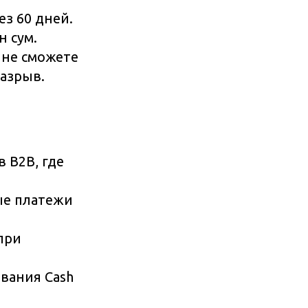
ез 60 дней.
н сум.
 не сможете
разрыв.
 B2B, где
е платежи
при
вания Cash