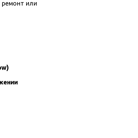
 ремонт или
ow)
жении