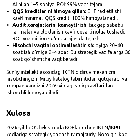
AI bilan 1–5 soniya. ROI: 99% vaqt tejami.
QQS kreditlarini himoya qilish:
EHF rad etilishi
xavfi minimal, QQS krediti 100% himoyalanadi.
Audit xarajatlarini kamaytirish:
tax gap sababli
jarimalar va bloklanish xavfi deyarli nolga tushadi.
ROI: yuz million so‘m darajasida tejash.
Hisobchi vaqtini optimallashtirish:
oyiga 20–40
soat ish o‘rniga 2–4 soat. Bu strategik vazifalarga 36
soat qo‘shimcha vaqt beradi.
Sun’iy intellekt asosidagi IKTN qidiruv mexanizmi
hisobchingizni Milliy katalog labirintidan qutqaradi va
kompaniyangizni 2026-yildagi soliq xavflaridan
ishonchli himoya qiladi.
Xulosa
2026-yilda O‘zbekistonda KOBlar uchun IKTN/IKPU
kodlariga strategik yondashuv majburiy. Noto‘g‘ri kod