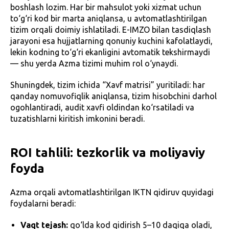
boshlash lozim. Har bir mahsulot yoki xizmat uchun
to‘g‘ri kod bir marta aniqlansa, u avtomatlashtirilgan
tizim orqali doimiy ishlatiladi. E-IMZO bilan tasdiqlash
jarayoni esa hujjatlarning qonuniy kuchini kafolatlaydi,
lekin kodning to‘g‘ri ekanligini avtomatik tekshirmaydi
— shu yerda Azma tizimi muhim rol o‘ynaydi.
Shuningdek, tizim ichida “Xavf matrisi” yuritiladi: har
qanday nomuvofiqlik aniqlansa, tizim hisobchini darhol
ogohlantiradi, audit xavfi oldindan ko‘rsatiladi va
tuzatishlarni kiritish imkonini beradi.
ROI tahlili: tezkorlik va moliyaviy
foyda
Azma orqali avtomatlashtirilgan IKTN qidiruv quyidagi
foydalarni beradi:
Vaqt tejash:
qo‘lda kod qidirish 5–10 daqiqa oladi,