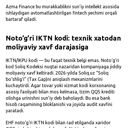
Azma Finance bu murakkablikni sun’iy intellekt asosida
ishlaydigan avtomatlashtirilgan fintech yechimi orqali
bartaraf qiladi.
Noto‘g‘ri IKTN kodi: texnik xatodan
moliyaviy xavf darajasiga
IKTN/IKPU kodi — bu faqat texnik belgi emas. Noto‘g‘ri
kod Soliq Kodeksi nuqtai nazaridan kompaniyaga jiddiy
moliyaviy xavf keltiradi. 2026-yilda Soliq.uz “Soliq
bo‘shlig‘i” (Tax Gap)ni aniqlash mexanizmlarini
kuchaytirdi. Agar tovar yoki xizmat kodi korxonaning
asosiy faoliyati bilan mos kelmasa, tizim QQS krediti
olishga urinishni sun’iy deb baholaydi. Bu esa bank
hisob raqamining bloklanishi va joyida audit xavfini
yaratadi.
EHF noto‘g‘ri IKTN kodi bilan rad etilganda xaridor