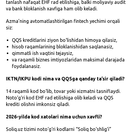
tanlash nafaqat EHF rad etilishiga, balki moliyaviy audit
va bank bloklanish xavfiga ham olib keladi.
Azma’ning avtomatlashtirilgan fintech yechimi orqali
siz:
QQS kreditlarini ziyon bo‘lishidan himoya qilasiz,
hisob raqamlarining bloklanishidan saqlanasiz,
qimmatli ish vaqtini tejaysiz,
va raqamli biznes imtiyozlaridan maksimal darajada
foydalanasiz.
IKTN/IKPU kodi nima va QQSga qanday ta’sir qiladi?
14 raqamli kod bo‘lib, tovar yoki xizmatni tasniflaydi.
Noto‘g‘ri kod EHF rad etilishiga olib keladi va QQS
krediti olishni imkonsiz qiladi.
2026-yilda kod xatolari nima uchun xavfli?
Soliq.uz tizimi noto‘g‘ri kodlarni “Soliq bo‘shlig‘i”