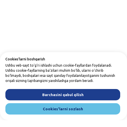
Cookies'larni boshqarish
Ushbu veb-sayt to‘g‘ri ishlashi uchun cookie-fayllardan foydalanadi.
Ushbu cookie-fayllarning ba’zilari muhim bo‘lib, ularni o‘chirib
bo‘lmaydi, boshqalari esa sayt qanday foydalanilayotganini tushunish
orqali sizning tajribangizni yaxshilashga yordam beradi.
Barchasini qabul qilish
Cookies'larni sozlash