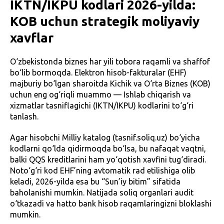
IKTN/IKPU kodlari 2026-yilda:
KOB uchun strategik moliyaviy
xavflar
O‘zbekistonda biznes har yili tobora raqamli va shaffof
bo‘lib bormoqda. Elektron hisob-fakturalar (EHF)
majburiy bo‘lgan sharoitda Kichik va O‘rta Biznes (KOB)
uchun eng og‘riqli muammo — Ishlab chiqarish va
xizmatlar tasniflagichi (IKTN/IKPU) kodlarini to‘g‘ri
tanlash.
Agar hisobchi Milliy katalog (tasnif.soliq.uz) bo‘yicha
kodlarni qo‘lda qidirmoqda bo‘lsa, bu nafaqat vaqtni,
balki QQS kreditlarini ham yo‘qotish xavfini tug‘diradi.
Noto‘g‘ri kod EHF’ning avtomatik rad etilishiga olib
keladi, 2026-yilda esa bu “Sun’iy bitim” sifatida
baholanishi mumkin. Natijada soliq organlari audit
o‘tkazadi va hatto bank hisob raqamlaringizni bloklashi
mumkin.