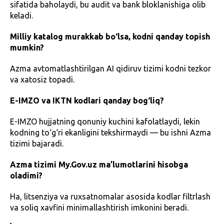
sifatida baholaydi, bu audit va bank bloklanishiga olib
keladi.
Milliy katalog murakkab bo‘lsa, kodni qanday topish
mumkin?
Azma avtomatlashtirilgan AI qidiruv tizimi kodni tezkor
va xatosiz topadi.
E-IMZO va IKTN kodlari qanday bog‘liq?
E-IMZO hujjatning qonuniy kuchini kafolatlaydi, lekin
kodning to‘g‘ri ekanligini tekshirmaydi — bu ishni Azma
tizimi bajaradi.
Azma tizimi My.Gov.uz ma’lumotlarini hisobga
oladimi?
Ha, litsenziya va ruxsatnomalar asosida kodlar filtrlash
va soliq xavfini minimallashtirish imkonini beradi.