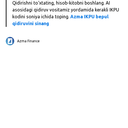
Qidirishni to‘xtating, hisob-kitobni boshlang. AI
asosidagi qidiruv vositamiz yordamida kerakli IKPU
kodini soniya ichida toping.
Azma IKPU bepul
qidiruvini sinang
Azma Finance