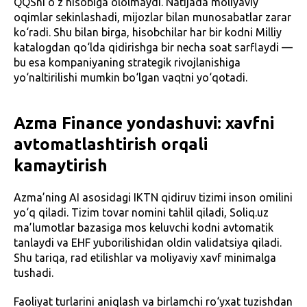
QQSni o‘z hisobiga ololmaydi. Natijada moliyaviy
oqimlar sekinlashadi, mijozlar bilan munosabatlar zarar
ko‘radi. Shu bilan birga, hisobchilar har bir kodni Milliy
katalogdan qo‘lda qidirishga bir necha soat sarflaydi —
bu esa kompaniyaning strategik rivojlanishiga
yo‘naltirilishi mumkin bo‘lgan vaqtni yo‘qotadi.
Azma Finance yondashuvi: xavfni
avtomatlashtirish orqali
kamaytirish
Azma’ning AI asosidagi IKTN qidiruv tizimi inson omilini
yo‘q qiladi. Tizim tovar nomini tahlil qiladi, Soliq.uz
ma’lumotlar bazasiga mos keluvchi kodni avtomatik
tanlaydi va EHF yuborilishidan oldin validatsiya qiladi.
Shu tariqa, rad etilishlar va moliyaviy xavf minimalga
tushadi.
Faoliyat turlarini aniqlash va birlamchi ro‘yxat tuzishdan