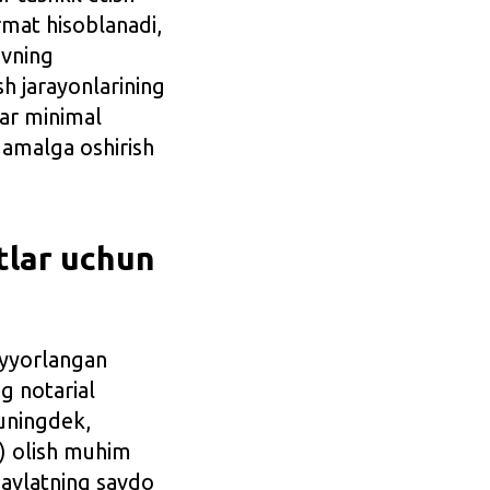
rmat hisoblanadi,
uvning
sh jarayonlarining
lar minimal
 amalga oshirish
ntlar uchun
ayyorlangan
g notarial
huningdek,
) olish muhim
 davlatning savdo