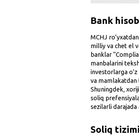
Bank hisob
MCHJ ro‘yxatdan
milliy va chet el 
banklar "Complian
manbalarini teksh
investorlarga o‘z 
va mamlakatdan ta
Shuningdek, xoriji
soliq prefensiyala
sezilarli darajada
Soliq tizim