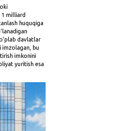
oki
 1 milliard
tanlash huquqiga
o‘lanadigan
o‘plab davlatlar
ni imzolagan, bu
tirish imkonini
liyat yuritish esa