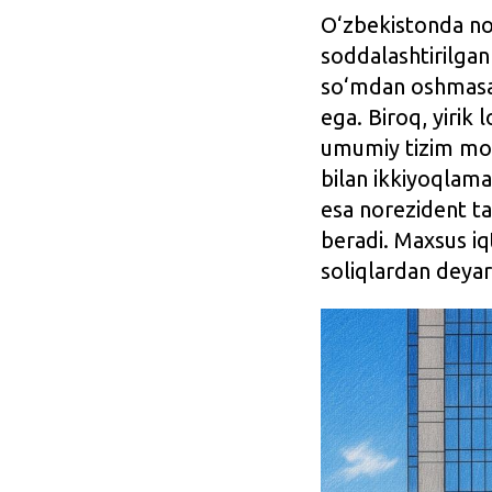
O‘zbekistonda no
soddalashtirilgan 
so‘mdan oshmasa,
ega. Biroq, yirik
umumiy tizim mos 
bilan ikkiyoqlama 
esa norezident ta’
beradi. Maxsus iqt
soliqlardan deyar