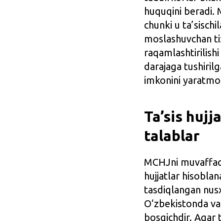
huquqini beradi. 
chunki u ta’sisch
moslashuvchan tizi
raqamlashtirilishi
darajaga tushiril
imkonini yaratmo
Ta’sis hujj
talablar
MCHJni muvaffaqi
hujjatlar hisobla
tasdiqlangan nusxa
O‘zbekistonda va
bosqichdir. Agar 