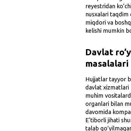
reyestridan ko‘ch
nusxalari taqdim e
miqdori va boshqa
kelishi mumkin bo
Davlat ro‘
masalalari
Hujjatlar tayyor 
davlat xizmatlari
muhim vositalarda
organlari bilan m
davomida kompaniy
E’tiborli jihati 
talab qo‘yilmagan