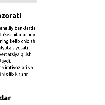
azorati
halliy banklarda
ta’sischilar uchun
ing kelib chiqish
lyuta siyosati
ertatsiya qilish
laydi.
na imtiyozlari va
ni olib kirishni
zlar