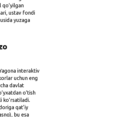
l qo‘yilgan
ari, ustav fondi
gusida yuzaga
zo
 Yagona interaktiv
rkorlar uchun eng
rcha davlat
o‘yxatdan o‘tish
ko‘rsatiladi.
doriga qat’iy
asno), bu esa