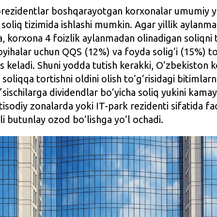
rezidentlar boshqarayotgan korxonalar umumiy y
soliq tizimida ishlashi mumkin. Agar yillik aylanma
 korxona 4 foizlik aylanmadan olinadigan soliqni 
 loyihalar uchun QQS (12%) va foyda solig‘i (15%) t
keladi. Shuni yodda tutish kerakki, O‘zbekiston k
soliqqa tortishni oldini olish to‘g‘risidagi bitimlar
sischilarga dividendlar bo‘yicha soliq yukini kamay
isodiy zonalarda yoki IT-park rezidenti sifatida fao
li butunlay ozod bo‘lishga yo‘l ochadi.