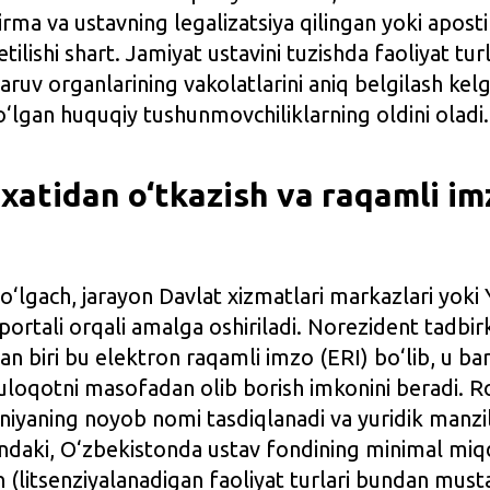
irma va ustavning legalizatsiya qilingan yoki aposti
tilishi shart. Jamiyat ustavini tuzishda faoliyat turl
ruv organlarining vakolatlarini aniq belgilash kel
‘lgan huquqiy tushunmovchiliklarning oldini oladi.
yxatidan o‘tkazish va raqamli im
bo‘lgach, jarayon Davlat xizmatlari markazlari yoki
 portali orqali amalga oshiriladi. Norezident tadbi
n biri bu elektron raqamli imzo (ERI) bo‘lib, u ba
uloqotni masofadan olib borish imkonini beradi. R
aning noyob nomi tasdiqlanadi va yuridik manzili 
shundaki, O‘zbekistonda ustav fondining minimal miq
 (litsenziyalanadigan faoliyat turlari bundan must