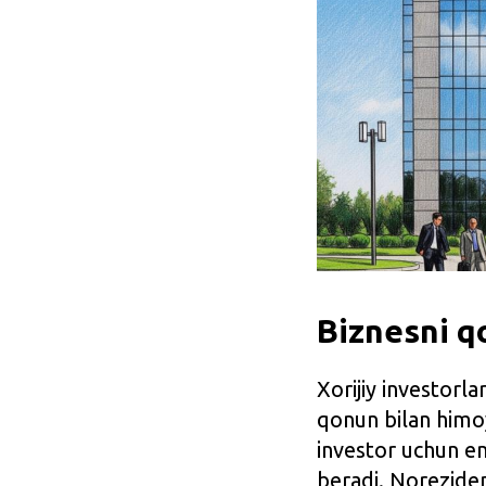
Biznesni q
Xorijiy investorlar
qonun bilan himoy
investor uchun en
beradi. Norezide