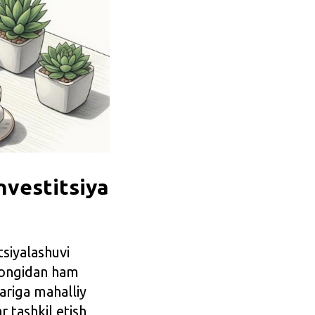
nvestitsiya
tsiyalashuvi
chongidan ham
ariga mahalliy
r tashkil etish