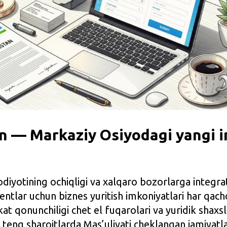
n — Markaziy Osiyodagi yangi i
odiyotining ochiqligi va xalqaro bozorlarga integra
dentlar uchun biznes yuritish imkoniyatlari har qa
t qonunchiligi chet el fuqarolari va yuridik shaxsl
 teng sharoitlarda Mas’uliyati cheklangan jamiyatla