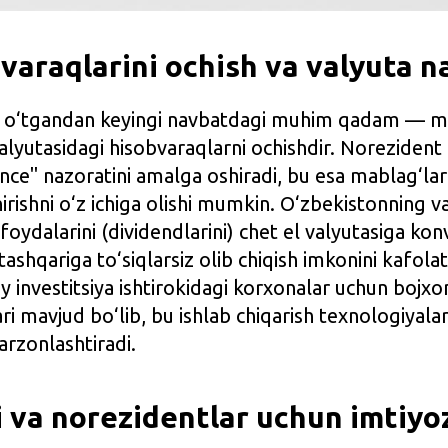
varaqlarini ochish va valyuta n
 o‘tgandan keyingi navbatdagi muhim qadam — ma
valyutasidagi hisobvaraqlarni ochishdir. Norezident 
ce" nazoratini amalga oshiradi, bu esa mablag‘larn
irishni o‘z ichiga olishi mumkin. O‘zbekistonning va
foydalarini (dividendlarini) chet el valyutasiga konv
shqariga to‘siqlarsiz olib chiqish imkonini kafolat
y investitsiya ishtirokidagi korxonalar uchun bojxo
ri mavjud bo‘lib, bu ishlab chiqarish texnologiyalari
 arzonlashtiradi.
i va norezidentlar uchun imtiyo