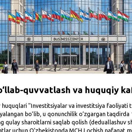
o‘llab-quvvatlash va huquqiy ka
 huquqlari "Investitsiyalar va investitsiya faoliyati t
alangan bo‘lib, u qonunchilik o‘zgargan taqdirda 
g qulay sharoitlarni saqlab qolish (deduallashuv sh
ntlar uchun O‘zbekistonda MCHJ ochish nafaqat m