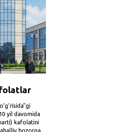
folatlar
o‘g‘risida"gi
10 yil davomida
arti) kafolatini
ahalliy bozorga,