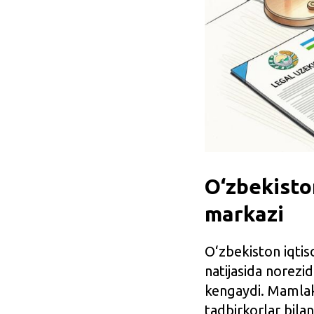
O‘zbekisto
markazi
O‘zbekiston iqtis
natijasida norezi
kengaydi. Mamlaka
tadbirkorlar bilan