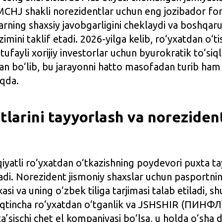
MCHJ shakli norezidentlar uchun eng jozibador fo
ilarning shaxsiy javobgarligini cheklaydi va boshqar
mini taklif etadi. 2026-yilga kelib, ro‘yxatdan o‘ti
 tufayli xorijiy investorlar uchun byurokratik to‘siq
gan bo‘lib, bu jarayonni hatto masofadan turib ham
qda.
atlarini tayyorlash va norezide
yatli ro‘yxatdan o‘tkazishning poydevori puxta t
nadi. Norezident jismoniy shaxslar uchun pasportnin
si va uning o‘zbek tiliga tarjimasi talab etiladi, s
qtincha ro‘yxatdan o‘tganlik va JSHSHIR (ПИНФЛ
ta’sischi chet el kompaniyasi bo‘lsa, u holda o‘sha