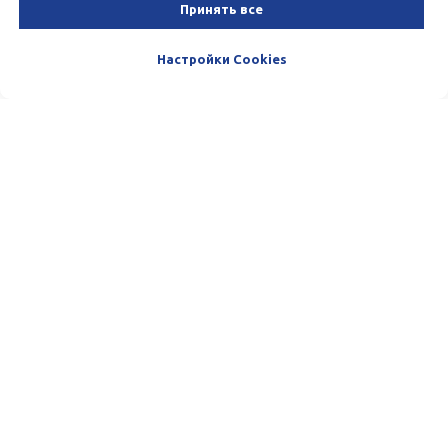
Принять все
Настройки Cookies
Пишите и звоните нам. Мы очень
любим общаться с нашими
Клиентами. :)
Телефон:
(+998) 33-100-13-13